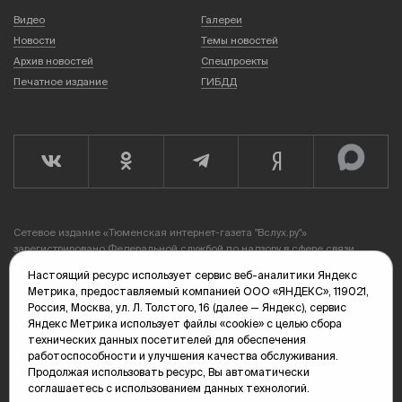
Видео
Галереи
Новости
Темы новостей
Архив новостей
Спецпроекты
Печатное издание
ГИБДД
Сетевое издание «Тюменская интернет-газета "Вслух.ру"»
зарегистрировано Федеральной службой по надзору в сфере связи,
информационных технологий и массовых коммуникаций (Роскомнадзор),
Настоящий ресурс использует сервис веб-аналитики Яндекс
серия Эл №ФС77-78856 от 07.08.2020 г. Учредитель: Автономная
Метрика, предоставляемый компанией ООО «ЯНДЕКС», 119021,
некоммерческая организация «Телерадиокомпания "Тюменское
Россия, Москва, ул. Л. Толстого, 16 (далее — Яндекс), сервис
время"».
Яндекс Метрика использует файлы «cookie» с целью сбора
технических данных посетителей для обеспечения
Подпись «партнерская новость» в материалах означает, что информация
работоспособности и улучшения качества обслуживания.
имеет рекламный характер.
Продолжая использовать ресурс, Вы автоматически
соглашаетесь с использованием данных технологий.
Политика конфиденциальности