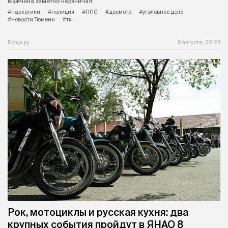
Мужчина заметно нервничал.
#наркотики
#полиция
#ППС
#досмотр
#уголовное дело
#новости Тюмени
#тк
Вслух.ру
6 августа, 20:28
Рок, мотоциклы и русская кухня: два
крупных события пройдут в ЯНАО 8