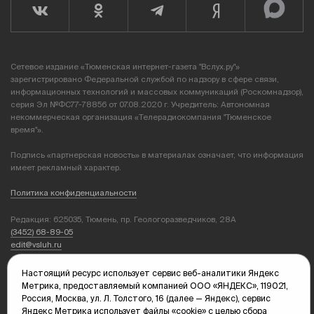
Сетевое издание «Тюменская интернет-газета "Вслух.ру"»
зарегистрировано Федеральной службой по надзору в сфере связи,
информационных технологий и массовых коммуникаций (Роскомнадзор),
серия Эл №ФС77-78856 от 07.08.2020 г. Учредитель: Автономная
некоммерческая организация «Телерадиокомпания "Тюменское
время"».
Подпись «партнерская новость» в материалах означает, что информация
имеет рекламный характер.
Политика конфиденциальности
Редакция: 625035, Тюмень, пр. Геологоразведчиков, 28А
(3452) 68-89-05
edit@vsluh.ru
Главный редактор: Панкина Т.Ю.
Настоящий ресурс использует сервис веб-аналитики Яндекс
kika@vsluh.ru
Метрика, предоставляемый компанией ООО «ЯНДЕКС», 119021,
Россия, Москва, ул. Л. Толстого, 16 (далее — Яндекс), сервис
По вопросам рекламы:
Яндекс Метрика использует файлы «cookie» с целью сбора