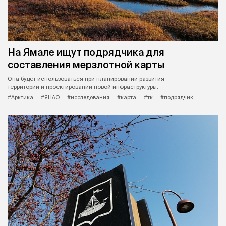
На Ямале ищут подрядчика для
составления мерзлотной карты
Она будет использоваться при планировании развития
территории и проектировании новой инфраструктуры.
#Арктика
#ЯНАО
#исследования
#карта
#тк
#подрядчик