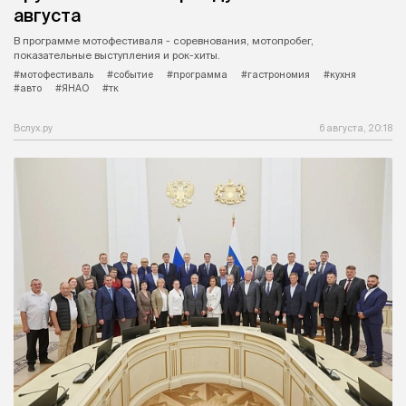
августа
В программе мотофестиваля - соревнования, мотопробег,
показательные выступления и рок-хиты.
#мотофестиваль
#событие
#программа
#гастрономия
#кухня
#авто
#ЯНАО
#тк
Вслух.ру
6 августа, 20:18