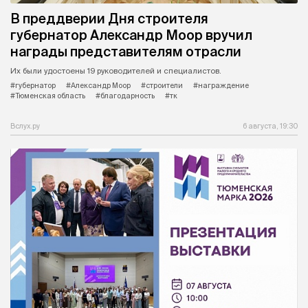
В преддверии Дня строителя
губернатор Александр Моор вручил
награды представителям отрасли
Их были удостоены 19 руководителей и специалистов.
#губернатор
#Александр Моор
#строители
#награждение
#Тюменская область
#благодарность
#тк
Вслух.ру
6 августа, 19:30