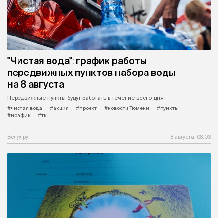
"Чистая вода": график работы
передвижных пунктов набора воды
на 8 августа
Передвижные пункты будут работать в течение всего дня.
#чистая вода
#акция
#проект
#новости Тюмени
#пункты
#нрафик
#тк
Вслух.ру
8 августа, 08:03