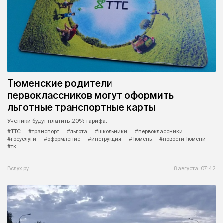
Тюменские родители
первоклассников могут оформить
льготные транспортные карты
Ученики будут платить 20% тарифа.
#ТТС
#транспорт
#льгота
#школьники
#первоклассники
#госуслуги
#оформление
#инструкция
#Тюмень
#новости Тюмени
#тк
Вслух.ру
8 августа, 07:42