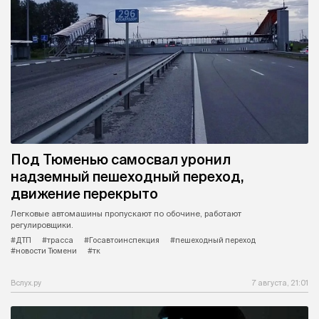
Под Тюменью самосвал уронил
надземный пешеходный переход,
движение перекрыто
Легковые автомашины пропускают по обочине, работают
регулировщики.
#ДТП
#трасса
#Госавтоинспекция
#пешеходный переход
#новости Тюмени
#тк
Вслух.ру
7 августа, 21:01