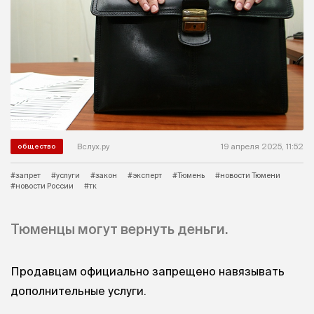
Вслух.ру
19 апреля 2025, 11:52
общество
#запрет
#услуги
#закон
#эксперт
#Тюмень
#новости Тюмени
#новости России
#тк
Тюменцы могут вернуть деньги.
Продавцам официально запрещено навязывать
дополнительные услуги.