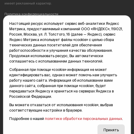
имеет рекламный характер.
Политика конфиденциальности
Настоящий ресурс использует сервис веб-аналитики Яндекс
Редакция: 625035, Тюмень, пр. Геологоразведчиков, 28А
Метрика, предоставляемый компанией ООО «ЯНДЕКС», 119021,
(3452) 68-89-05
Россия, Москва, ул. Л. Толстого, 16 (далее — Яндекс), сервис
edit@vsluh.ru
Яндекс Метрика использует файлы «cookie» с целью сбора
технических данных посетителей для обеспечения
Главный редактор: Панкина Т.Ю.
работоспособности и улучшения качества обслуживания.
kika@vsluh.ru
Продолжая использовать ресурс, Вы автоматически
соглашаетесь с использованием данных технологий.
По вопросам рекламы:
(3452) 68-89-78
Собранная при помощи «cookie» информация не может
kotovaev@sibinformburo.ru
идентифицировать вас, однако может помочь нам улучшить
mim@vsluh.ru
работу нашего сайта. Информация об использовании вами
данного сайта, собранная при помощи «cookie», будет
передаваться Яндексу и храниться на серверах Яндекса в
Российской Федерации.
Вы можете отказаться от использования «cookie», выбрав
соответствующие настройки в браузере.
Подробнее о нашей
политике обработки персональных данных
.
© 2000-2026 Тюменская интернет-газета «Вслух.ру»
16+
Карта сайта
Принять