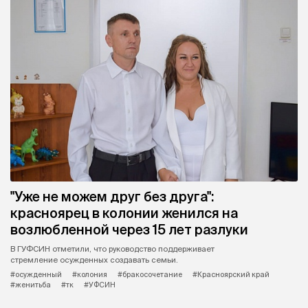
"Уже не можем друг без друга":
красноярец в колонии женился на
возлюбленной через 15 лет разлуки
В ГУФСИН отметили, что руководство поддерживает
стремление осужденных создавать семьи.
#осужденный
#колония
#бракосочетание
#Красноярский край
#женитьба
#тк
#УФСИН