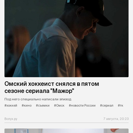
Омский хоккеист снялся в пятом
сезоне сериала "Мажор"
Под него специально написали эпизод.
#хоккей
#кино
#съемки
#Омск
#новости России
#сериал
#тк
Вслух.ру
7 августа, 20:23