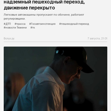
надземный пешеходный переход,
движение перекрыто
Легковые автомашины пропускают по обочине, работают
регулировщики.
#ДТП
#трасса
#Госавтоинспекция
#пешеходный переход
#новости Тюмени
#тк
Вслух.ру
7 августа, 21:01