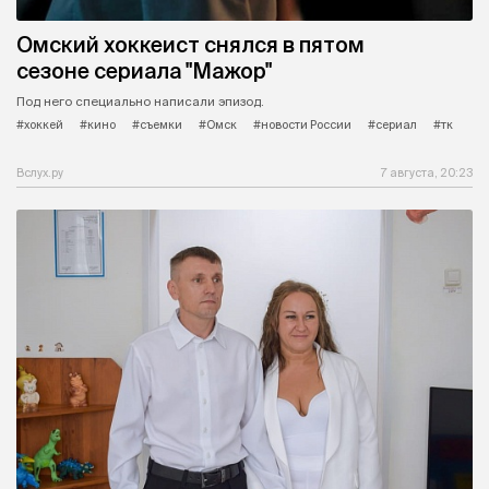
Омский хоккеист снялся в пятом
сезоне сериала "Мажор"
Под него специально написали эпизод.
#хоккей
#кино
#съемки
#Омск
#новости России
#сериал
#тк
Вслух.ру
7 августа, 20:23