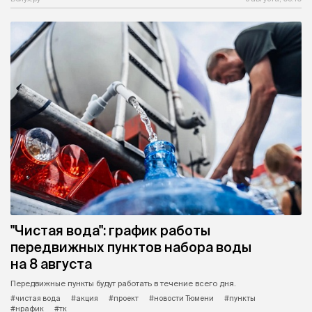
"Чистая вода": график работы
передвижных пунктов набора воды
на 8 августа
Передвижные пункты будут работать в течение всего дня.
#чистая вода
#акция
#проект
#новости Тюмени
#пункты
#нрафик
#тк