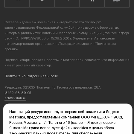
Сетевое издание «Тюменская интернет-газета "Вслух.ру"»
зарегистрировано Федеральной службой по надзору в сфере связи,
информационных технологий и массовых коммуникаций (Роскомнадзор),
серия Эл №ФС77-78856 от 07.08.2020 г. Учредитель: Автономная
некоммерческая организация «Телерадиокомпания "Тюменское
время"».
Подпись «партнерская новость» в материалах означает, что информация
имеет рекламный характер.
Политика конфиденциальности
Редакция: 625035, Тюмень, пр. Геологоразведчиков, 28А
(3452) 68-89-05
edit@vsluh.ru
Главный редактор: Панкина Т.Ю.
Настоящий ресурс использует сервис веб-аналитики Яндекс
kika@vsluh.ru
Метрика, предоставляемый компанией ООО «ЯНДЕКС», 119021,
Россия, Москва, ул. Л. Толстого, 16 (далее — Яндекс), сервис
По вопросам рекламы:
Яндекс Метрика использует файлы «cookie» с целью сбора
(3452) 68-89-78
технических данных посетителей для обеспечения