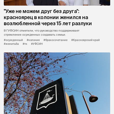
"Уже не можем друг без друга":
красноярец в колонии женился на
возлюбленной через 15 лет разлуки
В ГУФСИН отметили, что руководство поддерживает
стремление осужденных создавать семьи.
#осужденный
#колония
#бракосочетание
#Красноярский край
#женитьба
#тк
#УФСИН