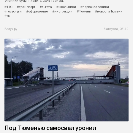
Ученики будут платить 20% тарифа.
#ТТС
#транспорт
#льгота
#школьники
#первоклассники
#госуслуги
#оформление
#инструкция
#Тюмень
#новости Тюмени
#тк
Вслух.ру
8 августа, 07:42
Под Тюменью самосвал уронил