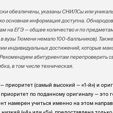
ски обезличены, указаны СНИЛСы или уникал
ко основная информация доступна. Обнародо
ам на ЕГЭ — общее количество и по предметам 
в вузы Тюмени немало 100-балльников). Также
ии индивидуальных достижений, которые мак
. Рекомендуем абитуриентам перепроверить с
бка, в том числе техническая.
— приоритет (самый высокий — «1-й») и ори
й приоритет по поданному оригиналу — это 
иент намерен учиться именно на этом напра
низкий («4» или «5»), предоставлена только