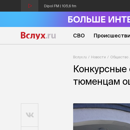
Dipol FM | 105,6 fm
СВО
Происшеств
Вслух.ru
Новости
Общество
Конкурсные 
тюменцам оц