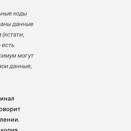
ьные коды
ваны данные
(кстати,
 есть
симум могут
вои данные,
гинал
говорит
влении.
 копия