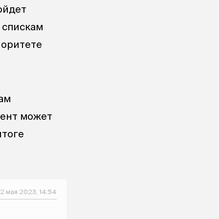
ойдет
м спискам
иоритете
ам
иент может
итоге
2 мая 2023, 14:54