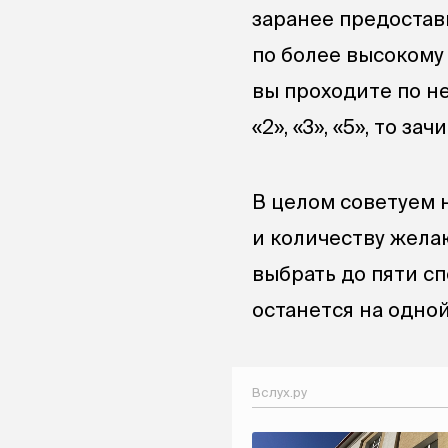
заранее предостав
по более высокому
вы проходите по н
«2», «3», «5», то за
В целом советуем 
и количеству жела
выбрать до пяти сп
останется на одной
Вслух.ру