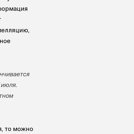
нформация
т
пелляцию,
бное
анчивается
 июля.
етном
я, то можно