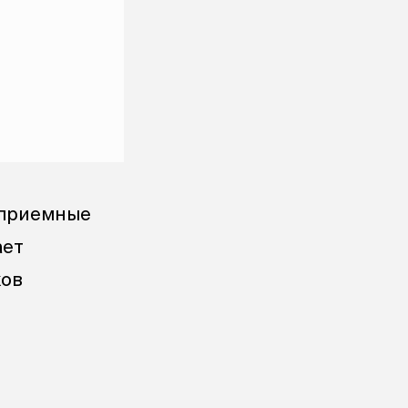
 приемные
ает
ков