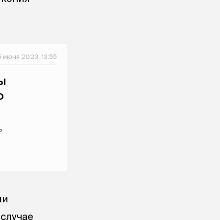
5 июня 2023, 13:55
ы
о
ь
ли
 случае