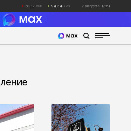
82.17
94.84
7 августа, 17:51
пление