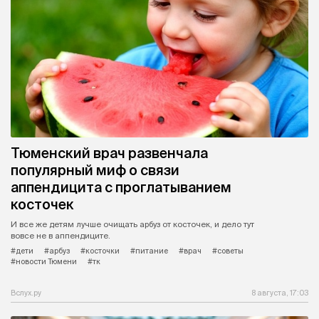
Тюменский врач развенчала
популярный миф о связи
аппендицита с проглатыванием
косточек
И все же детям лучше очищать арбуз от косточек, и дело тут
вовсе не в аппендиците.
#дети
#арбуз
#косточки
#питание
#врач
#советы
#новости Тюмени
#тк
Вслух.ру
8 августа, 17:03