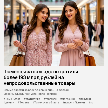
Тюменцы за полгода потратили
более 193 млрд рублей на
непродовольственные товары
Самые скромные расходы пришлись на февраль,
максимальный чек установлен в июне.
#Тюменьстат
#статистика
#торговля
#магазины
#покупки
#деньги
#Тюмень
#Тюменская область
#новости Тюмени
#тк