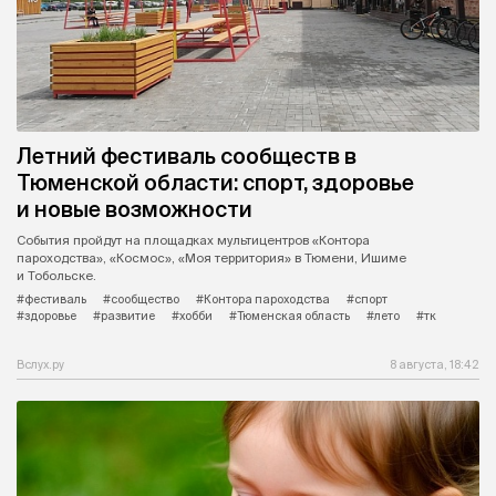
Летний фестиваль сообществ в
Тюменской области: спорт, здоровье
и новые возможности
События пройдут на площадках мультицентров «Контора
пароходства», «Космос», «Моя территория» в Тюмени, Ишиме
и Тобольске.
#фестиваль
#сообщество
#Контора пароходства
#спорт
#здоровье
#развитие
#хобби
#Тюменская область
#лето
#тк
Вслух.ру
8 августа, 18:42