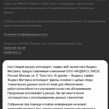
серия Эл №ФС77-78856 от 07.08.2020 г. Учредитель: Автономная
некоммерческая организация «Телерадиокомпания "Тюменское
время"».
Подпись «партнерская новость» в материалах означает, что информация
имеет рекламный характер.
Политика конфиденциальности
Редакция: 625035, Тюмень, пр. Геологоразведчиков, 28А
(3452) 68-89-05
edit@vsluh.ru
Главный редактор: Панкина Т.Ю.
kika@vsluh.ru
Настоящий ресурс использует сервис веб-аналитики Яндекс
Метрика, предоставляемый компанией ООО «ЯНДЕКС», 119021,
По вопросам рекламы:
Россия, Москва, ул. Л. Толстого, 16 (далее — Яндекс), сервис
(3452) 68-89-78
Яндекс Метрика использует файлы «cookie» с целью сбора
kotovaev@sibinformburo.ru
технических данных посетителей для обеспечения
mim@vsluh.ru
работоспособности и улучшения качества обслуживания.
Продолжая использовать ресурс, Вы автоматически
соглашаетесь с использованием данных технологий.
Собранная при помощи «cookie» информация не может
идентифицировать вас, однако может помочь нам улучшить