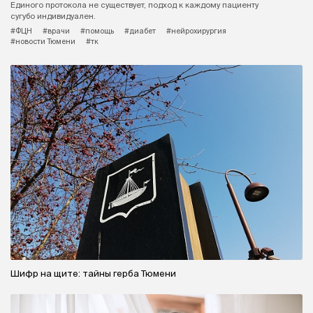
Единого протокола не существует, подход к каждому пациенту
сугубо индивидуален.
#ФЦН
#врачи
#помощь
#диабет
#нейрохирургия
#новости Тюмени
#тк
Шифр на щите: тайны герба Тюмени