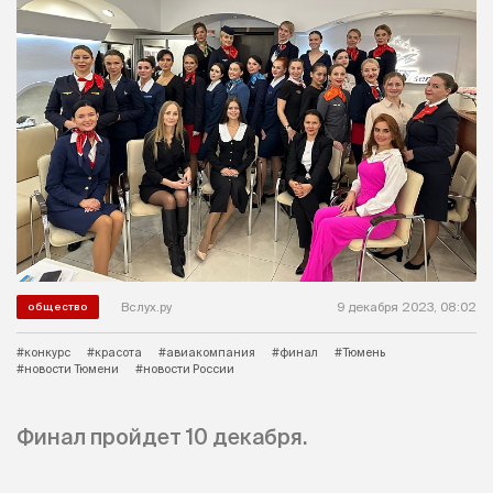
Вслух.ру
9 декабря 2023, 08:02
общество
#конкурс
#красота
#авиакомпания
#финал
#Тюмень
#новости Тюмени
#новости России
Финал пройдет 10 декабря.