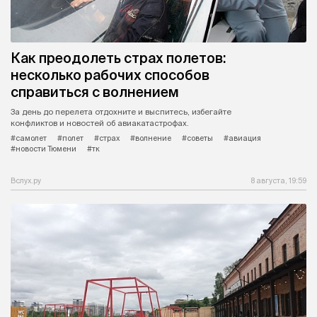
Как преодолеть страх полетов:
несколько рабочих способов
справиться с волнением
За день до перелета отдохните и выспитесь, избегайте
конфликтов и новостей об авиакатастрофах.
#самолет
#полет
#страх
#волнение
#советы
#авиация
#новости Тюмени
#тк
Вслух.ру
8 августа, 19:59