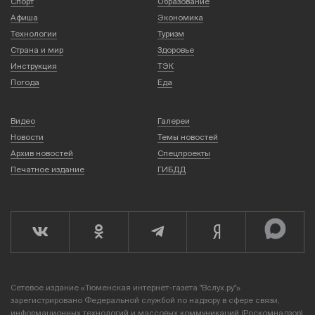
Спорт
Образование
Афиша
Экономика
Технологии
Туризм
Страна и мир
Здоровье
Инструкция
ТЭК
Погода
Еда
Видео
Галереи
Новости
Темы новостей
Архив новостей
Спецпроекты
Печатное издание
ГИБДД
Сетевое издание «Тюменская интернет-газета "Вслух.ру"»
зарегистрировано Федеральной службой по надзору в сфере связи,
информационных технологий и массовых коммуникаций (Роскомнадзор),