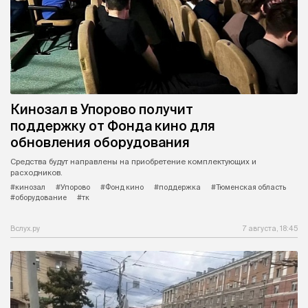
Кинозал в Упорово получит
поддержку от Фонда кино для
обновления оборудования
Средства будут направлены на приобретение комплектующих и
расходников.
#кинозал
#Упорово
#Фонд кино
#поддержка
#Тюменская область
#оборудование
#тк
Вслух.ру
7 августа, 18:45