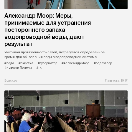
Александр Моор: Меры,
принимаемые для устранения
постороннего запаха
водопроводной воды, дают
результат
Учитывая протяженность сетей, потребуется определенное
время для обновления воды в водопроводной системе.
#вода
#очистка
#губернатор
#Александр Моор
#водозабор
#новости Тюмени
#тк
Вслух.ру
7 августа, 19:17