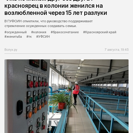
красноярец в колонии женился на
возлюбленной через 15 лет разлуки
В ГУФСИН отметили, что руководство поддерживает
стремление осужденных создавать семьи.
#осужденный
#колония
#бракосочетание
#Красноярский край
#женитьба
#тк
#УФСИН
Вслух.ру
7 августа, 19:45