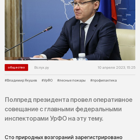
Вслух.ру
10 апреля 2023, 15:25
общество
#Владимир Якушев
#УрФО
#лесные пожары
#профилактика
Полпред президента провел оперативное
совещание с главными федеральными
инспекторами УрФО на эту тему.
Сто природных возгораний зарегистрировано