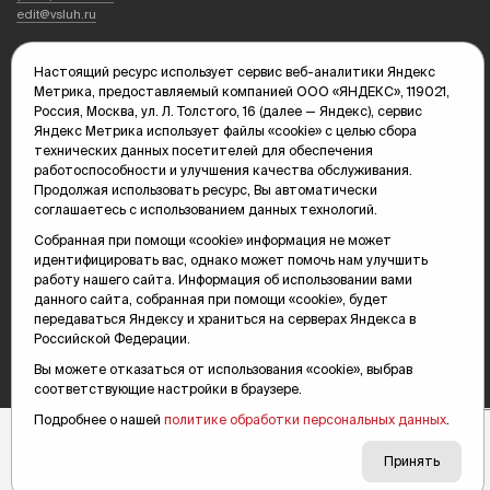
edit@vsluh.ru
Главный редактор: Панкина Т.Ю.
Настоящий ресурс использует сервис веб-аналитики Яндекс
kika@vsluh.ru
Метрика, предоставляемый компанией ООО «ЯНДЕКС», 119021,
Россия, Москва, ул. Л. Толстого, 16 (далее — Яндекс), сервис
По вопросам рекламы:
Яндекс Метрика использует файлы «cookie» с целью сбора
(3452) 68-89-78
технических данных посетителей для обеспечения
kotovaev@sibinformburo.ru
работоспособности и улучшения качества обслуживания.
mim@vsluh.ru
Продолжая использовать ресурс, Вы автоматически
соглашаетесь с использованием данных технологий.
Собранная при помощи «cookie» информация не может
идентифицировать вас, однако может помочь нам улучшить
работу нашего сайта. Информация об использовании вами
данного сайта, собранная при помощи «cookie», будет
передаваться Яндексу и храниться на серверах Яндекса в
© 2000-2026 Тюменская интернет-газета «Вслух.ру»
Российской Федерации.
16+
Карта сайта
Вы можете отказаться от использования «cookie», выбрав
соответствующие настройки в браузере.
Подробнее о нашей
политике обработки персональных данных
.
Принять