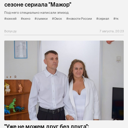
сезоне сериала "Мажор"
Под него специально написали эпизод.
#хоккей
#кино
#съемки
#Омск
#новости России
#сериал
#тк
Вслух.ру
7 августа, 20:23
"Уже не можем друг без друга":