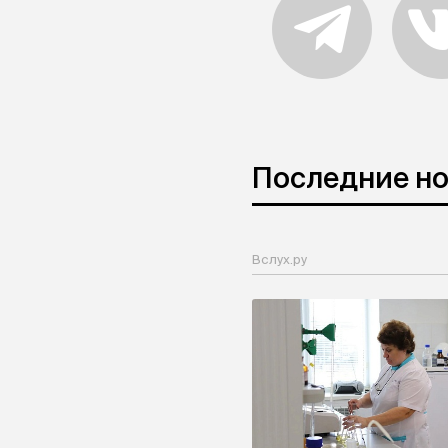
Последние н
Вслух.ру