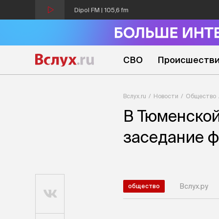
Dipol FM | 105,6 fm
СВО
Происшеств
Вслух.ru
Новости
Общество
В Тюменской
заседание ф
Вслух.ру
общество