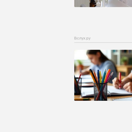
Вслух.ру