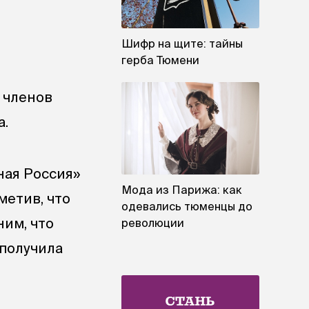
Шифр на щите: тайны
герба Тюмени
 членов
а.
ная Россия»
Мода из Парижа: как
метив, что
одевались тюменцы до
ним, что
революции
 получила