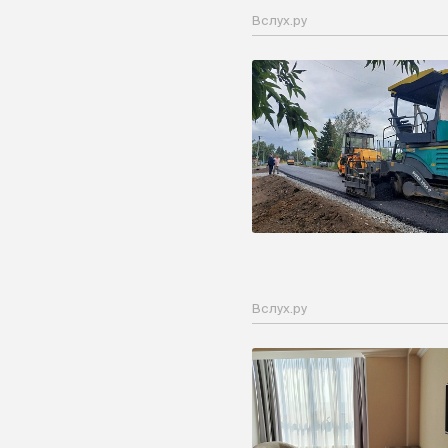
Вслух.ру
Вслух.ру