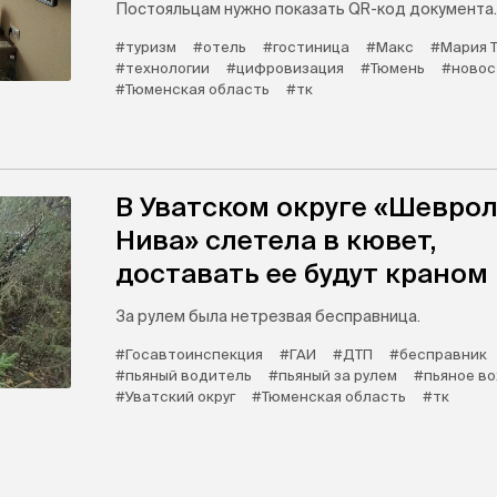
Постояльцам нужно показать QR-код документа.
#туризм
#отель
#гостиница
#Макс
#Мария 
#технологии
#цифровизация
#Тюмень
#новос
#Тюменская область
#тк
В Уватском округе «Шевро
Нива» слетела в кювет,
доставать ее будут краном
За рулем была нетрезвая бесправница.
#Госавтоинспекция
#ГАИ
#ДТП
#бесправник
#пьяный водитель
#пьяный за рулем
#пьяное в
#Уватский округ
#Тюменская область
#тк