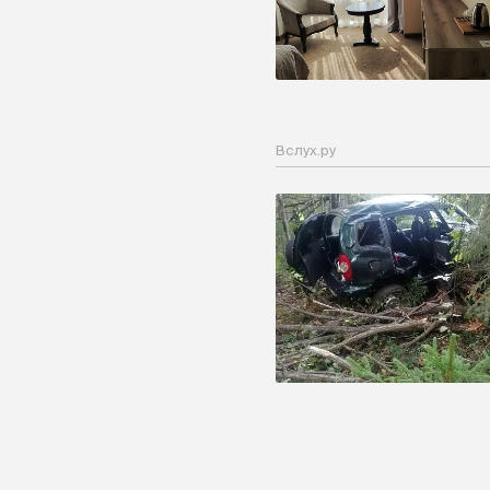
Вслух.ру