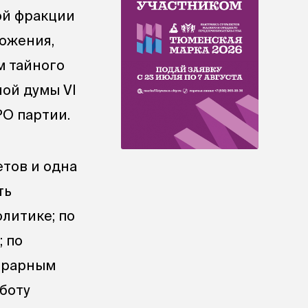
ой фракции
ложения,
м тайного
ой думы VI
РО партии.
етов и одна
ть
литике; по
 по
аграрным
боту