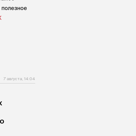
е полезное
X
7 августа, 14:04
х
по