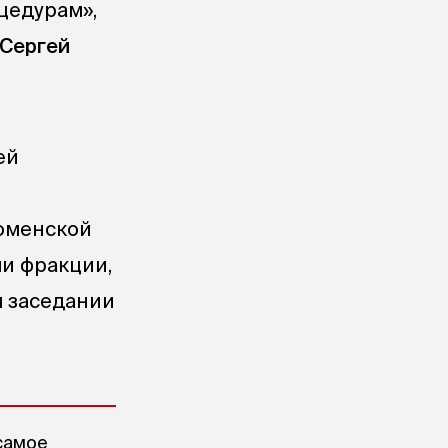
цедурам»,
Сергей
ей
юменской
и фракции,
м заседании
самое