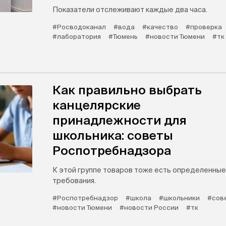
Показатели отслеживают каждые два часа.
#Росводоканал
#вода
#качество
#проверка
#лаборатория
#Тюмень
#новости Тюмени
#тк
Как правильно выбрать
канцелярские
принадлежности для
школьника: советы
Роспотребнадзора
К этой группе товаров тоже есть определенные
требования.
#Роспотребнадзор
#школа
#школьники
#сов
#новости Тюмени
#новости России
#тк