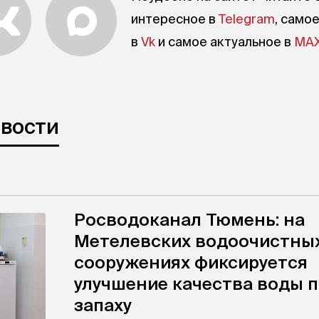
интересное в
Telegram
, само
в
Vk
и самое актуальное в
MA
овости
Росводоканал Тюмень: на
Метелевских водоочистны
сооружениях фиксируется
улучшение качества воды 
запаху