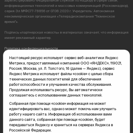
зарегистрировано Федеральной службой по надзору в сфере связи,
информационных технологий и массовых коммуникаций (Роскомнадзор),
серия Эл №ФС77-78856 от 07.08.2020 г. Учредитель: Автономная
некоммерческая организация «Телерадиокомпания "Тюменское
время"».
Подпись «партнерская новость» в материалах означает, что информация
имеет рекламный характер.
Политика конфиденциальности
Настоящий ресурс использует сервис веб-аналитики Яндекс
Редакция: 625035, Тюмень, пр. Геологоразведчиков, 28А
Метрика, предоставляемый компанией ООО «ЯНДЕКС», 119021,
(3452) 68-89-05
Россия, Москва, ул. Л. Толстого, 16 (далее — Яндекс), сервис
edit@vsluh.ru
Яндекс Метрика использует файлы «cookie» с целью сбора
технических данных посетителей для обеспечения
Главный редактор: Панкина Т.Ю.
работоспособности и улучшения качества обслуживания.
kika@vsluh.ru
Продолжая использовать ресурс, Вы автоматически
соглашаетесь с использованием данных технологий.
По вопросам рекламы:
(3452) 68-89-78
Собранная при помощи «cookie» информация не может
kotovaev@sibinformburo.ru
идентифицировать вас, однако может помочь нам улучшить
mim@vsluh.ru
работу нашего сайта. Информация об использовании вами
данного сайта, собранная при помощи «cookie», будет
передаваться Яндексу и храниться на серверах Яндекса в
Российской Федерации.