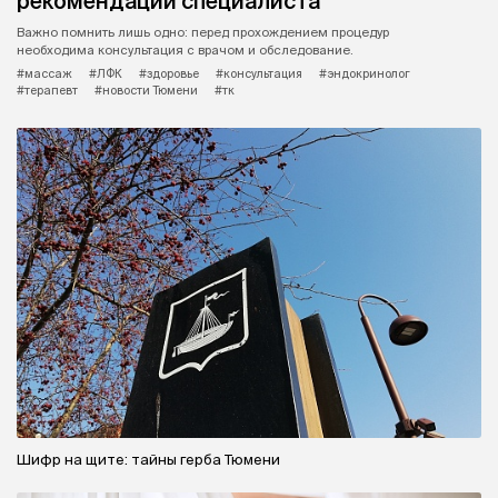
рекомендации специалиста
Важно помнить лишь одно: перед прохождением процедур
необходима консультация с врачом и обследование.
#массаж
#ЛФК
#здоровье
#консультация
#эндокринолог
#терапевт
#новости Тюмени
#тк
Шифр на щите: тайны герба Тюмени