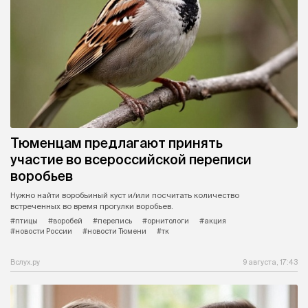
Тюменцам предлагают принять
участие во всероссийской переписи
воробьев
Нужно найти воробьиный куст и/или посчитать количество
встреченных во время прогулки воробьев.
#птицы
#воробей
#перепись
#орнитологи
#акция
#новости России
#новости Тюмени
#тк
Вслух.ру
9 августа, 17:43