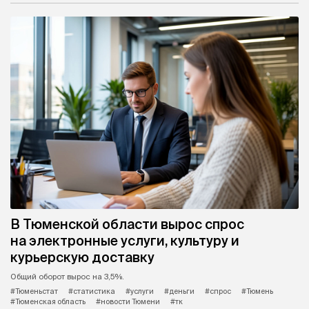
В Тюменской области вырос спрос
на электронные услуги, культуру и
курьерскую доставку
Общий оборот вырос на 3,5%.
#Тюменьстат
#статистика
#услуги
#деньги
#спрос
#Тюмень
#Тюменская область
#новости Тюмени
#тк