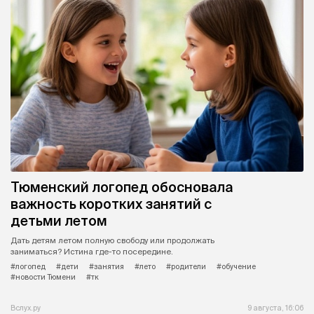
Тюменский логопед обосновала
важность коротких занятий с
детьми летом
Дать детям летом полную свободу или продолжать
заниматься? Истина где-то посередине.
#логопед
#дети
#занятия
#лето
#родители
#обучение
#новости Тюмени
#тк
Вслух.ру
9 августа, 16:06