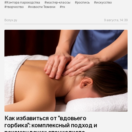
#Контора пароходства
#мастер-классы
#роспись
#искусство
#творчество
#новости Тюмени
#тк
Вслух.ру
9 августа, 14:39
Как избавиться от "вдовьего
горбика": комплексный подход и