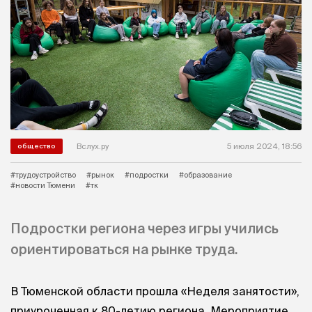
Вслух.ру
5 июля 2024, 18:56
общество
#трудоустройство
#рынок
#подростки
#образование
#новости Тюмени
#тк
Подростки региона через игры учились
ориентироваться на рынке труда.
В Тюменской области прошла «Неделя занятости»,
приуроченная к 80-летию региона. Мероприятие