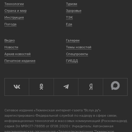
Технологии
Туризм
Страна и мир
Здоровье
Инструкция
ТЭК
Погода
Еда
Видео
Галереи
Новости
Темы новостей
Архив новостей
Спецпроекты
Печатное издание
ГИБДД
Сетевое издание «Тюменская интернет-газета "Вслух.ру"»
зарегистрировано Федеральной службой по надзору в сфере связи,
информационных технологий и массовых коммуникаций (Роскомнадзор),
серия Эл №ФС77-78856 от 07.08.2020 г. Учредитель: Автономная
некоммерческая организация «Телерадиокомпания "Тюменское