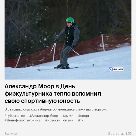
Александр Моор в День
физкультурника тепло вспомнил
свою спортивную юность
В старших классах губернатор увлекался лыжным спортом.
#губернатор
#Александр Моор
#лыжи
#спорт
#День физкультурника
#новости Тюмени
#тк
Вслух.ру
8 августа, 11:59