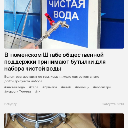
В тюменском Штабе общественной
поддержки принимают бутылки для
набора чистой воды
Волонтеры доставят ее тем, кому тяжело самостоятельно
дойти до пункта набора.
#чистая вода
#тара
#бутылки
#штаб
#помощь
#волонтеры
#новости Тюмени
#тк
Вслух.ру
8 августа, 13:13