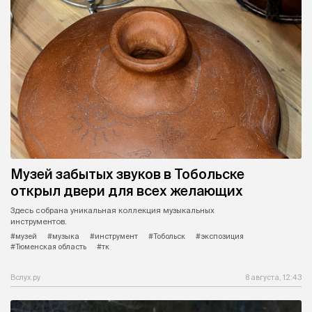
Музей забытых звуков в Тобольске
открыл двери для всех желающих
Здесь собрана уникальная коллекция музыкальных
инструментов.
#музей
#музыка
#инструмент
#Тобольск
#экспозиция
#Тюменская область
#тк
Вслух.ру
8 августа, 12:43