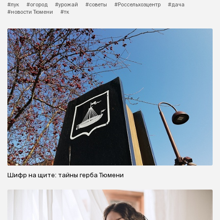
#лук
#огород
#урожай
#советы
#Россельхозцентр
#дача
#новости Тюмени
#тк
Шифр на щите: тайны герба Тюмени