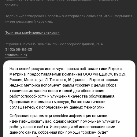
время"».
Подпись «партнерская новость» в материалах означает, что информация
имеет рекламный характер.
Политика конфиденциальности
Редакция: 625035, Тюмень, пр. Геологоразведчиков, 28А
(3452) 68-89-05
edit@vsluh.ru
Главный редактор: Панкина Т.Ю.
Настоящий ресурс использует сервис веб-аналитики Яндекс
kika@vsluh.ru
Метрика, предоставляемый компанией ООО «ЯНДЕКС», 119021,
Россия, Москва, ул. Л. Толстого, 16 (далее — Яндекс), сервис
По вопросам рекламы:
Яндекс Метрика использует файлы «cookie» с целью сбора
(3452) 68-89-78
технических данных посетителей для обеспечения
kotovaev@sibinformburo.ru
работоспособности и улучшения качества обслуживания.
mim@vsluh.ru
Продолжая использовать ресурс, Вы автоматически
соглашаетесь с использованием данных технологий.
Собранная при помощи «cookie» информация не может
идентифицировать вас, однако может помочь нам улучшить
работу нашего сайта. Информация об использовании вами
данного сайта, собранная при помощи «cookie», будет