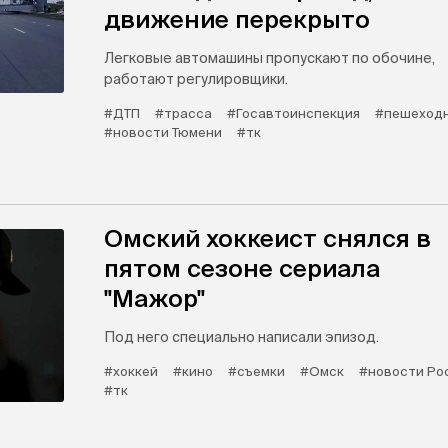
движение перекрыто
Легковые автомашины пропускают по обочине,
работают регулировщики.
#ДТП
#трасса
#Госавтоинспекция
#пешеходн
#новости Тюмени
#тк
Омский хоккеист снялся в
пятом сезоне сериала
"Мажор"
Под него специально написали эпизод.
#хоккей
#кино
#съемки
#Омск
#новости Ро
#тк