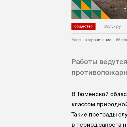
Вслух.ру
общество
#лес
#ограничение
#безо
Работы ведутся
противопожарн
В Тюменской облас
классом природной
Такие преграды сл
в период запрета 