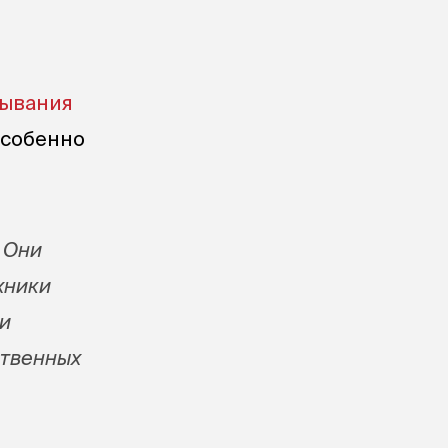
бывания
особенно
 Они
хники
и
ственных