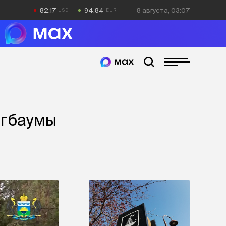
82.17
94.84
8 августа, 03:07
агбаумы