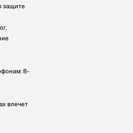
о защите
ог,
ние
фонам: 8-
ах влечет