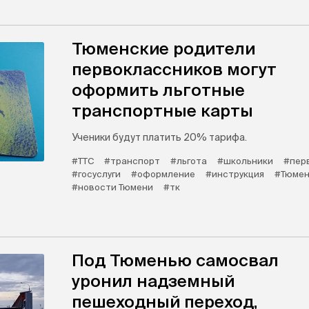
Тюменские родители
первоклассников могут
оформить льготные
транспортные карты
Ученики будут платить 20% тарифа.
#ТТС
#транспорт
#льгота
#школьники
#пер
#госуслуги
#оформление
#инструкция
#Тюмен
#новости Тюмени
#тк
Под Тюменью самосвал
уронил надземный
пешеходный переход,