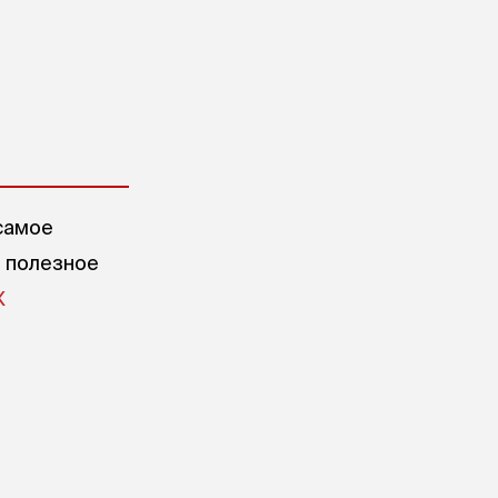
самое
е полезное
X