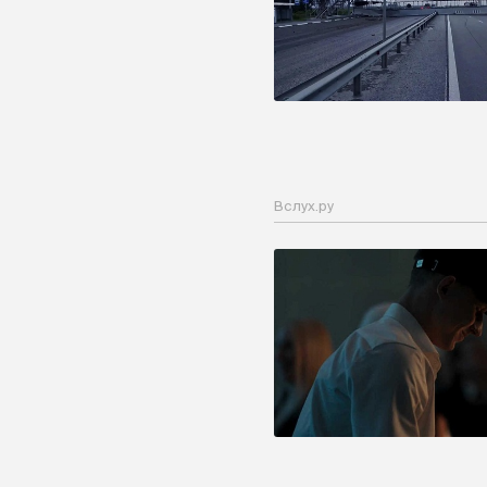
Вслух.ру