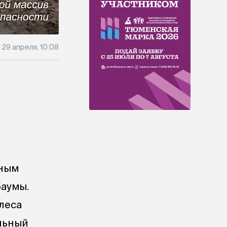
29 апреля, 10:08
нным
аумы.
леса
альный