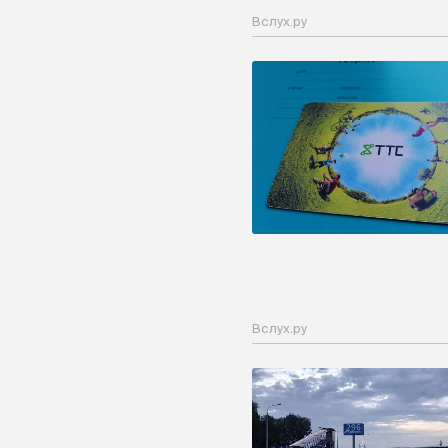
Вслух.ру
Вслух.ру