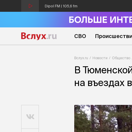
Dipol FM | 105,6 fm
СВО
Происшеств
Вслух.ru
Новости
Общество
В Тюменской
на въездах в