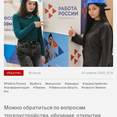
Вслух.ру
18 апреля 2025, 07:51
общество
#Работа России
#работа
#вакансии
#ярмарка
#трудоустройство
#профориентация
#Тюмень
#Тюменская область
#новости Тюмени
#тк
Можно обратиться по вопросам
трудоустройства, обучения, открытия