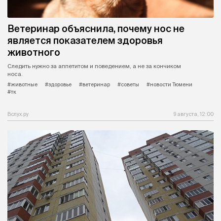
Ветеринар объяснила, почему нос не
является показателем здоровья
животного
Следить нужно за аппетитом и поведением, а не за кончиком
носа.
#животные
#здоровье
#ветеринар
#советы
#новости Тюмени
#тк
Вслух.ру
9 августа, 12:00