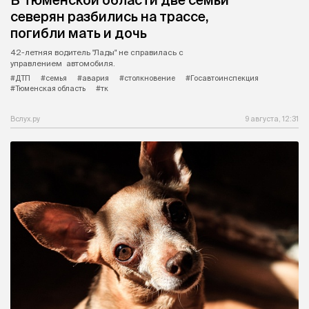
северян разбились на трассе,
погибли мать и дочь
42-летняя водитель "Лады" не справилась с
управлением автомобиля.
#ДТП
#семья
#авария
#столкновение
#Госавтоинспекция
#Тюменская область
#тк
Вслух.ру
9 августа, 12:31