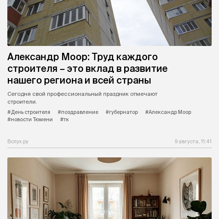
Александр Моор: Труд каждого
строителя – это вклад в развитие
нашего региона и всей страны
Сегодня свой профессиональный праздник отмечают
строители.
#День строителя
#поздравление
#губернатор
#Александр Моор
#новости Тюмени
#тк
Вслух.ру
9 августа, 11:41