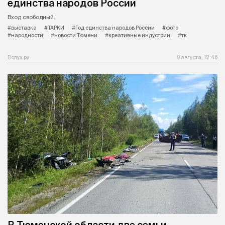
единства народов России
Вход свободный.
#выставка
#ТАРКИ
#Год единства народов России
#фото
#народности
#новости Тюмени
#креативные индустрии
#тк
Вслух.ру
9 августа, 12:46
В Тюменской области две семьи