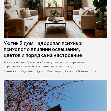
Уютный дом - здоровая психика:
психолог о влиянии освещения,
цветов и порядка на настроение
Яркие оттенки в большом объеме утомляют, а стерильные
серые и белые тона без акцентов навевают тоску.
#интерьер
#дизайн
#дом
#квартира
#новости Тюмени
#тк