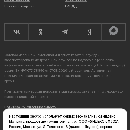
Печатное издание
ГИБДД
Сетевое издание «Тюменская интернет-газета "Вслух.ру"»
зарегистрировано Федеральной службой по надзору в сфере связи,
информационных технологий и массовых коммуникаций (Роскомнадзор),
серия Эл №ФС77-78856 от 07.08.2020 г. Учредитель: Автономная
некоммерческая организация «Телерадиокомпания "Тюменское
время"».
Подпись «партнерская новость» в материалах означает, что информация
имеет рекламный характер.
Политика конфиденциальности
Настоящий ресурс использует сервис веб-аналитики Яндекс
Редакция: 625035, Тюмень, пр. Геологоразведчиков, 28А
Метрика, предоставляемый компанией ООО «ЯНДЕКС», 119021,
(3452) 68-89-05
Россия, Москва, ул. Л. Толстого, 16 (далее — Яндекс), сервис
edit@vsluh.ru