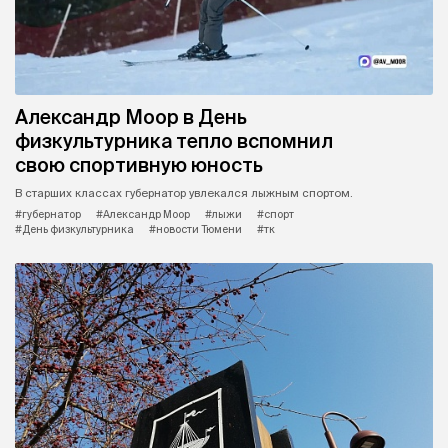
Александр Моор в День
физкультурника тепло вспомнил
свою спортивную юность
В старших классах губернатор увлекался лыжным спортом.
#губернатор
#Александр Моор
#лыжи
#спорт
#День физкультурника
#новости Тюмени
#тк