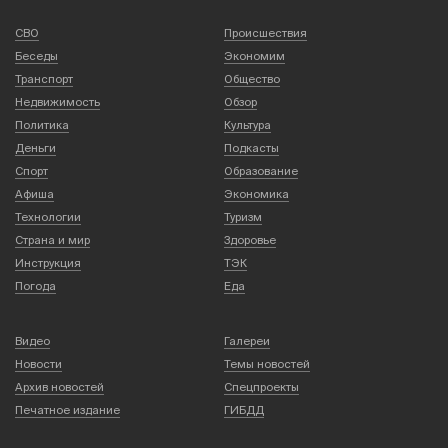
СВО
Происшествия
Беседы
Экономим
Транспорт
Общество
Недвижимость
Обзор
Политика
Культура
Деньги
Подкасты
Спорт
Образование
Афиша
Экономика
Технологии
Туризм
Страна и мир
Здоровье
Инструкция
ТЭК
Погода
Еда
Видео
Галереи
Новости
Темы новостей
Архив новостей
Спецпроекты
Печатное издание
ГИБДД