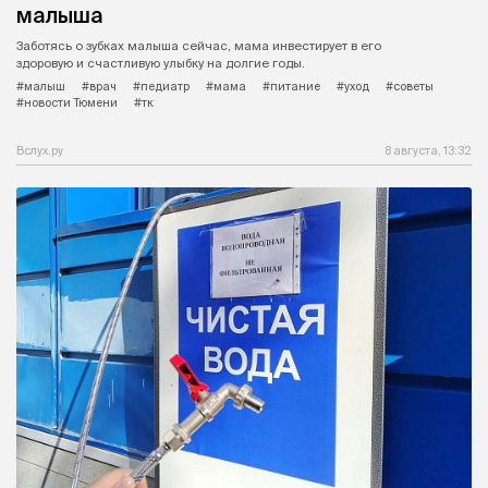
малыша
Заботясь о зубках малыша сейчас, мама инвестирует в его
здоровую и счастливую улыбку на долгие годы.
#малыш
#врач
#педиатр
#мама
#питание
#уход
#советы
#новости Тюмени
#тк
Вслух.ру
8 августа, 13:32