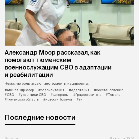
Александр Моор рассказал, как
помогают тюменским
военнослужащим СВО в адаптации
и реабилитации
Немалую роль играют инструменты нацпроекта.
#Александр Моор
#реабилитация
#адаптация
#восстановление
#СВО
#участники СВО
#ветераны
#Градостроитель
#Тюмень
#Тюменская область
#новости Тюмени
#тк
Последние новости
Вслух.ру
8 августа, 15:58