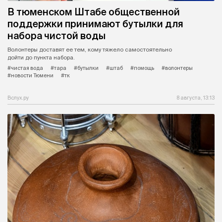
В тюменском Штабе общественной
поддержки принимают бутылки для
набора чистой воды
Волонтеры доставят ее тем, кому тяжело самостоятельно
дойти до пункта набора.
#чистая вода
#тара
#бутылки
#штаб
#помощь
#волонтеры
#новости Тюмени
#тк
Вслух.ру
8 августа, 13:13