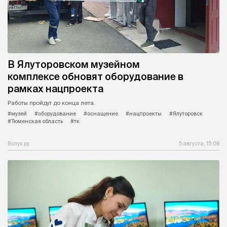
В Ялуторовском музейном
комплексе обновят оборудование в
рамках нацпроекта
Работы пройдут до конца лета.
#музей
#оборудование
#оснащение
#нацпроекты
#Ялуторовск
#Тюменская область
#тк
Вслух.ру
5 августа, 15:08