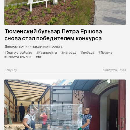
Тюменский бульвар Петра Ершова
снова стал победителем конкурса
Диплом вручили заказчику проекта.
#благоустройство
#нацпроекты
#награда
#победа
#Тюмень
#новости Тюмени
#тк
Вслух.ру
5 августа, 16:33