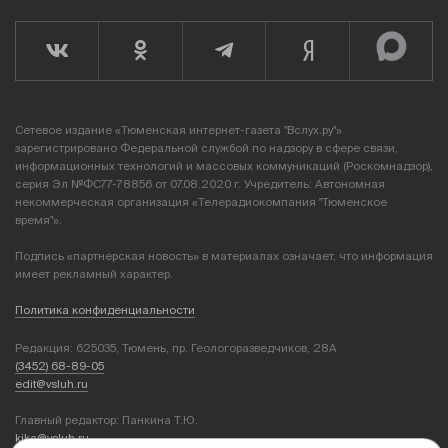
Сетевое издание «Тюменская интернет-газета "Вслух.ру"»
зарегистрировано Федеральной службой по надзору в сфере связи,
информационных технологий и массовых коммуникаций (Роскомнадзор),
серия Эл №ФС77-78856 от 07.08.2020 г. Учредитель: Автономная
некоммерческая организация «Телерадиокомпания "Тюменское
время"».
Подпись «партнерская новость» в материалах означает, что информация
имеет рекламный характер.
Политика конфиденциальности
Редакция: 625035, Тюмень, пр. Геологоразведчиков, 28А
(3452) 68-89-05
edit@vsluh.ru
Главный редактор: Панкина Т.Ю.
kika@vsluh.ru