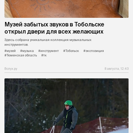
Музей забытых звуков в Тобольске
открыл двери для всех желающих
Здесь собрана уникальная коллекция музыкальных
инструментов.
#музей
#музыка
#инструмент
#Тобольск
#экспозиция
#Тюменская область
#тк
Вслух.ру
8 августа, 12:43