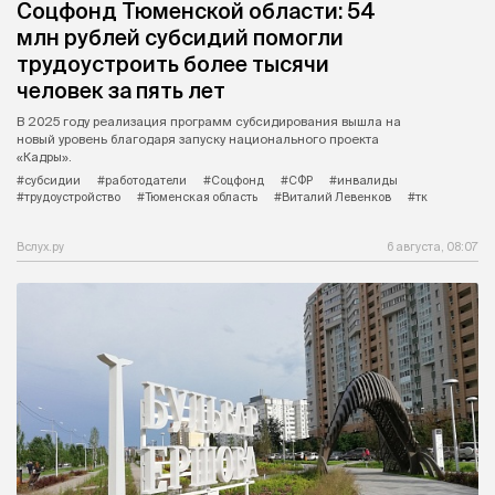
Соцфонд Тюменской области: 54
млн рублей субсидий помогли
трудоустроить более тысячи
человек за пять лет
В 2025 году реализация программ субсидирования вышла на
новый уровень благодаря запуску национального проекта
«Кадры».
#субсидии
#работодатели
#Соцфонд
#СФР
#инвалиды
#трудоустройство
#Тюменская область
#Виталий Левенков
#тк
Вслух.ру
6 августа, 08:07