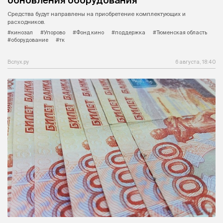
Средства будут направлены на приобретение комплектующих и
расходников.
#кинозал
#Упорово
#Фонд кино
#поддержка
#Тюменская область
#оборудование
#тк
Вслух.ру
6 августа, 18:40