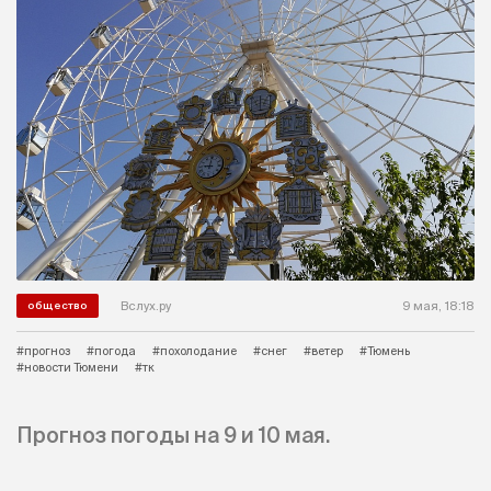
Вслух.ру
9 мая, 18:18
общество
#прогноз
#погода
#похолодание
#снег
#ветер
#Тюмень
#новости Тюмени
#тк
Прогноз погоды на 9 и 10 мая.