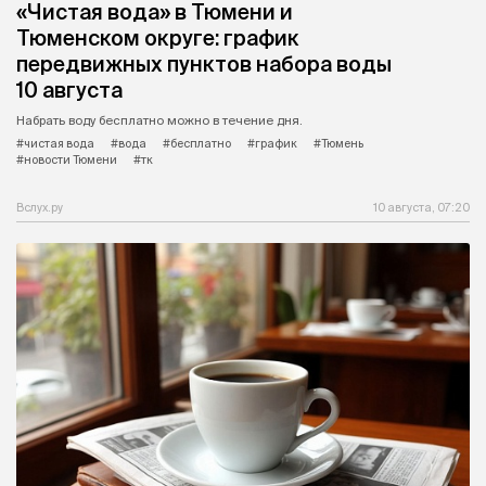
«Чистая вода» в Тюмени и
Тюменском округе: график
передвижных пунктов набора воды
10 августа
Набрать воду бесплатно можно в течение дня.
#чистая вода
#вода
#бесплатно
#график
#Тюмень
#новости Тюмени
#тк
Вслух.ру
10 августа, 07:20