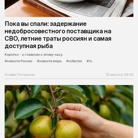
Пока вы спали: задержание
недобросовестного поставщика на
СВО, летние траты россиян и самая
доступная рыба
Коротко - о главном к этому часу.
#новости России
#новости мира
#события
#тк
Агафья Погодница
10 августа, 06:00