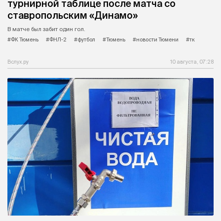
турнирной таблице после матча со
ставропольским «Динамо»
В матче был забит один гол.
#ФК Тюмень
#ФНЛ-2
#футбол
#Тюмень
#новости Тюмени
#тк
Вслух.ру
10 августа, 07:28