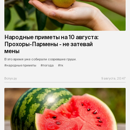
Народные приметы на 10 августа:
Прохоры-Пармены - не затевай
мены
В это время уже собирали созревшие груши.
#народные приметы
#погода
#тк
Вслух.ру
9 августа, 20:47