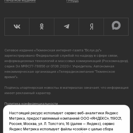
Печатное издание
ГИБДД
Сетевое издание «Тюменская интернет-газета "Вслух.ру"»
зарегистрировано Федеральной службой по надзору в сфере связи,
информационных технологий и массовых коммуникаций (Роскомнадзор),
серия Эл №ФС77-78856 от 07.08.2020 г. Учредитель: Автономная
некоммерческая организация «Телерадиокомпания "Тюменское
время"».
Подпись «партнерская новость» в материалах означает, что информация
имеет рекламный характер.
Политика конфиденциальности
Настоящий ресурс использует сервис веб-аналитики Яндекс
Редакция: 625035, Тюмень, пр. Геологоразведчиков, 28А
Метрика, предоставляемый компанией ООО «ЯНДЕКС», 119021,
(3452) 68-89-05
Россия, Москва, ул. Л. Толстого, 16 (далее — Яндекс), сервис
edit@vsluh.ru
Яндекс Метрика использует файлы «cookie» с целью сбора