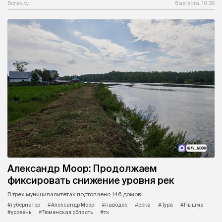
Вслух.ру
8 августа, 10:35
Александр Моор: Продолжаем
фиксировать снижение уровня рек
В трех муниципалитетах подтоплено 146 домов.
#губернатор
#Александр Моор
#паводок
#река
#Тура
#Пышма
#уровень
#Тюменская область
#тк