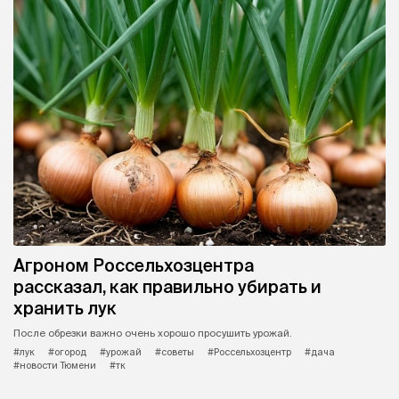
Агроном Россельхозцентра
рассказал, как правильно убирать и
хранить лук
После обрезки важно очень хорошо просушить урожай.
#лук
#огород
#урожай
#советы
#Россельхозцентр
#дача
#новости Тюмени
#тк