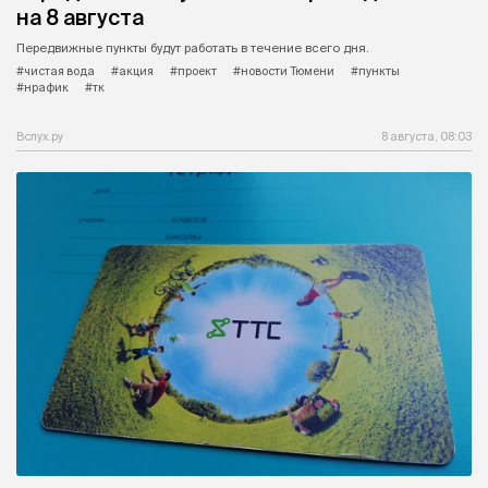
на 8 августа
Передвижные пункты будут работать в течение всего дня.
#чистая вода
#акция
#проект
#новости Тюмени
#пункты
#нрафик
#тк
Вслух.ру
8 августа, 08:03