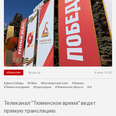
Вслух.ру
9 мая, 10:02
общество
#День Победы
#9 Мая
#Бессмертный полк
#Тюмень
#Тюменское время
#трансляция
#Тюменская область
#тк
Телеканал "Тюменское время" ведет
прямую трансляцию.