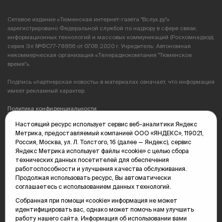
Сетевое издание «Тюменская интернет-газета "Вслух.ру"»
зарегистрировано Федеральной службой по надзору в сфере связи,
информационных технологий и массовых коммуникаций (Роскомнадзор),
серия Эл №ФС77-78856 от 07.08.2020 г. Учредитель: Автономная
некоммерческая организация «Телерадиокомпания "Тюменское
время"».
Подпись «партнерская новость» в материалах означает, что информация
имеет рекламный характер.
Политика конфиденциальности
Настоящий ресурс использует сервис веб-аналитики Яндекс
Редакция: 625035, Тюмень, пр. Геологоразведчиков, 28А
Метрика, предоставляемый компанией ООО «ЯНДЕКС», 119021,
(3452) 68-89-05
Россия, Москва, ул. Л. Толстого, 16 (далее — Яндекс), сервис
edit@vsluh.ru
Яндекс Метрика использует файлы «cookie» с целью сбора
технических данных посетителей для обеспечения
Главный редактор: Панкина Т.Ю.
работоспособности и улучшения качества обслуживания.
kika@vsluh.ru
Продолжая использовать ресурс, Вы автоматически
соглашаетесь с использованием данных технологий.
По вопросам рекламы:
(3452) 68-89-78
Собранная при помощи «cookie» информация не может
kotovaev@sibinformburo.ru
идентифицировать вас, однако может помочь нам улучшить
mim@vsluh.ru
работу нашего сайта. Информация об использовании вами