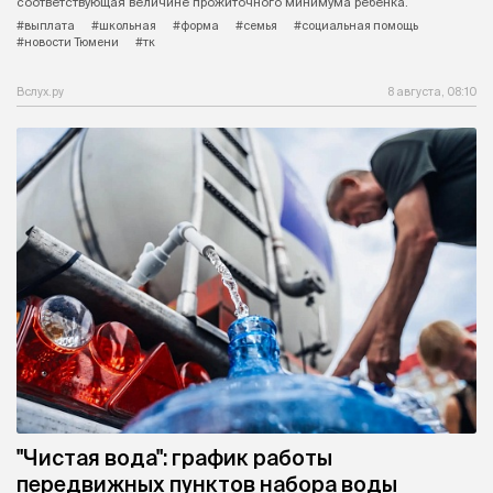
соответствующая величине прожиточного минимума ребенка.
#выплата
#школьная
#форма
#семья
#социальная помощь
#новости Тюмени
#тк
Вслух.ру
8 августа, 08:10
"Чистая вода": график работы
передвижных пунктов набора воды