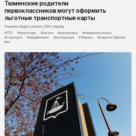
Тюменские родители
первоклассников могут оформить
льготные транспортные карты
Ученики будут платить 20% тарифа.
#ТТС
#транспорт
#льгота
#школьники
#первоклассники
#госуслуги
#оформление
#инструкция
#Тюмень
#новости Тюмени
#тк