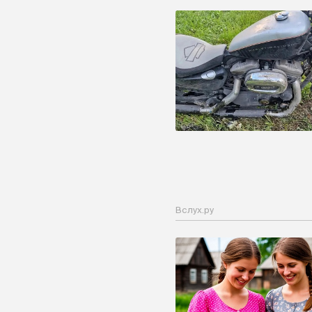
Вслух.ру