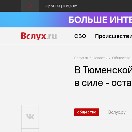
Dipol FM | 105,6 fm
СВО
Происшеств
Вслух.ru
Новости
Общество
В Тюменской
в силе - ос
Вслух.ру
общество