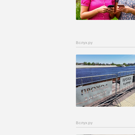
Вслух.ру
Вслух.ру