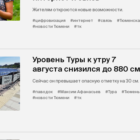
Жителям откроются новые возможности.
#цифровизация
#интернет
#связь
#Тюменска
#новости Тюмени
#тк
Уровень Туры к утру 7
августа снизился до 880 с
Сейчас он превышает опасную отметку на 30 см.
#паводок
#Максим Афанасьев
#Тура
#Тюмень
#новости Тюмени
#тк