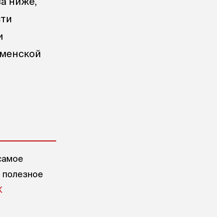
а ниже,
сти
и
юменской
самое
е полезное
X