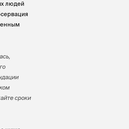
ых людей
бсервация
менным
ась,
го
ндации
ском
кайте сроки