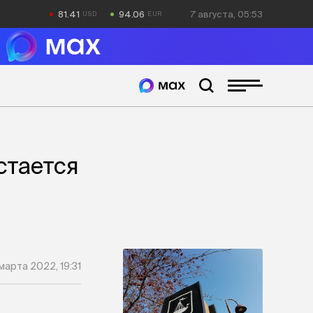
81.41
94.06
7 августа, 05:53
стается
 марта 2022, 19:31