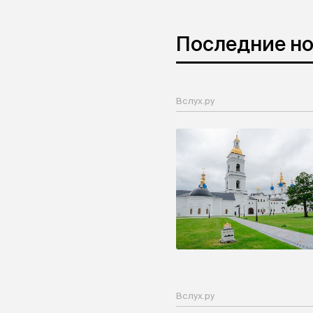
Последние н
Вслух.ру
Вслух.ру