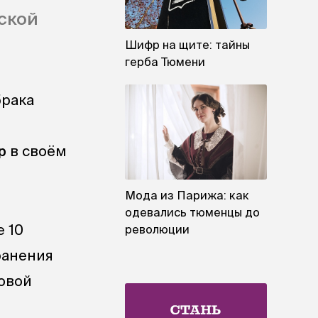
ской
Шифр на щите: тайны
герба Тюмени
брака
р
в своём
Мода из Парижа: как
одевались тюменцы до
 10
революции
ранения
новой