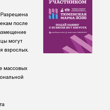
. Разрешена
текам после
размещение
нцы могут
я взрослых.
е массовых
иональной
та