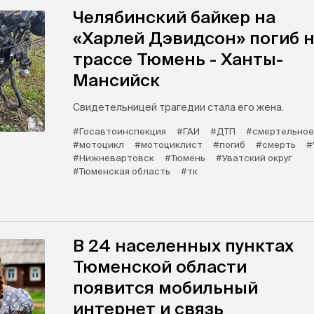
Челябинский байкер на
«Харлей Дэвидсон» погиб 
трассе Тюмень - Ханты-
Мансийск
Свидетельницей трагедии стала его жена.
#Госавтоинспекция
#ГАИ
#ДТП
#смертельное
#мотоцикл
#мотоциклист
#погиб
#смерть
#
#Нижневартовск
#Тюмень
#Уватский округ
#Тюменская область
#тк
В 24 населенных пунктах
Тюменской области
появится мобильный
интернет и связь