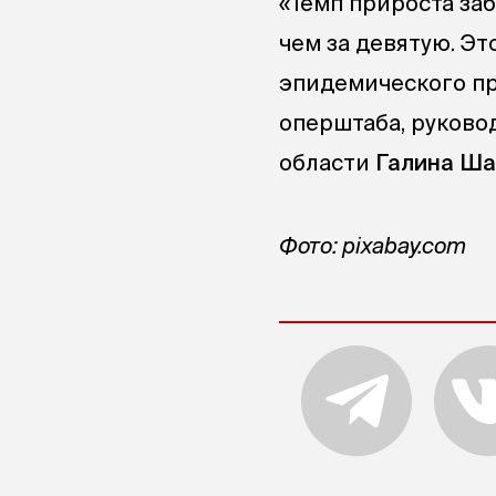
«Темп прироста за
чем за девятую. Э
эпидемического пр
оперштаба, руково
области
Галина Ша
Фото: pixabay.com