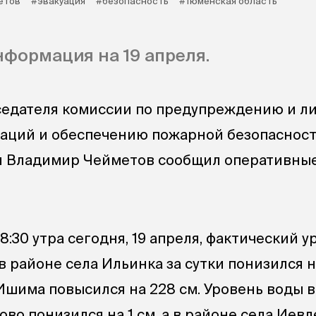
етов
#эвакуация
#безопасность
#Тюменская область
формация на 19 апреля.
седателя комиссии по предупреждению и л
уаций и обеспечению пожарной безопаснос
и Владимир Чейметов сообщил оперативны
:30 утра сегодня, 19 апреля, фактический у
 районе села Ильинка за сутки понизился на
Ишима повысился на 228 см. Уровень воды в
ово понизился на 1 см, а в районе села Иев