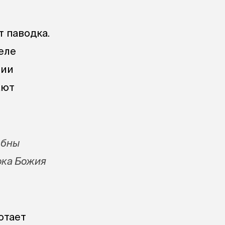
 паводка.
еле
лии
ают
ебны
ока Божия
отает