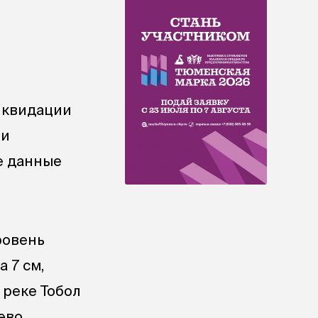
иквидации
ти
е данные
ровень
 7 см,
 реке Тобол
лево