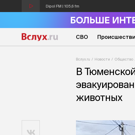
Dipol FM | 105,6 fm
СВО
Происшеств
Вслух.ru
Новости
Общество
В Тюменской
эвакуирован
животных