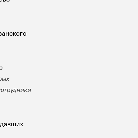
занского
о
рых
сотрудники
адавших