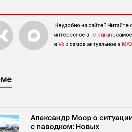
Неудобно на сайте? Читайте 
интересное в
Telegram
, само
в
Vk
и самое актуальное в
MA
еме
Александр Моор о ситуаци
с паводком: Новых