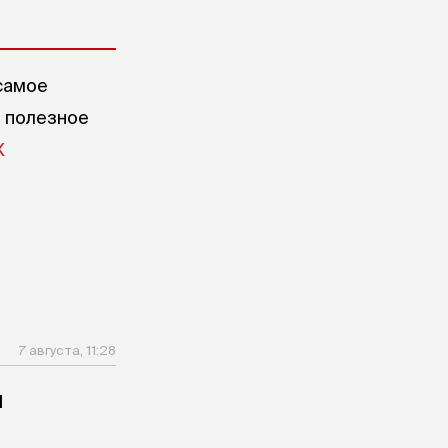
самое
е полезное
X
7 августа, 11:28
и