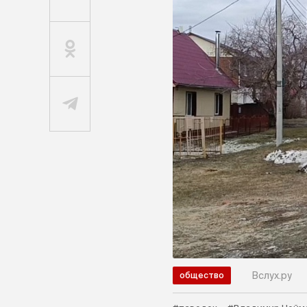
Вслух.ру
общество