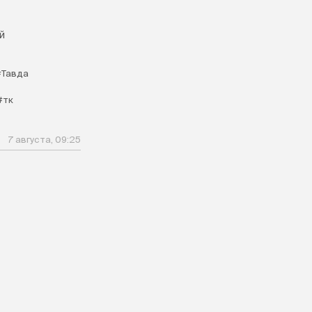
й
#Тавда
#тк
7 августа, 09:25
м