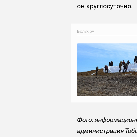
он круглосуточно.
Вслух.ру
Фото: информационн
администрация Тобо