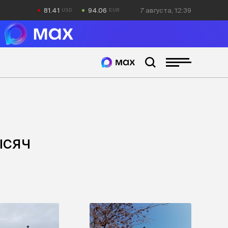
81.41
94.06
7 августа, 12:39
ысяч