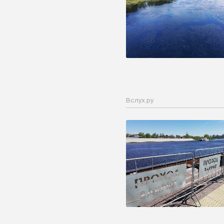
Вслух.ру