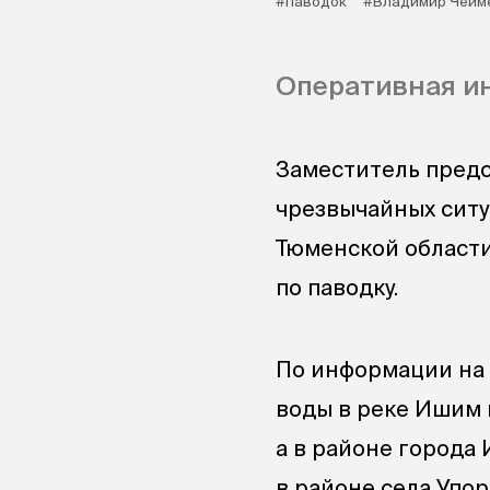
#паводок
#Владимир Чейм
Оперативная ин
Заместитель пред
чрезвычайных сит
Тюменской област
по паводку.
По информации на 8
воды в реке Ишим в
а в районе города 
в районе села Упор