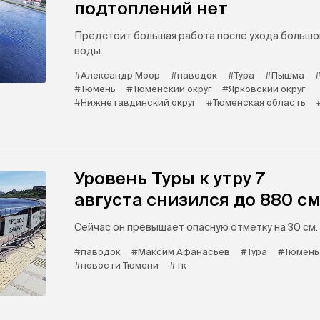
подтоплений нет
Предстоит большая работа после ухода большо
воды.
#Александр Моор
#паводок
#Тура
#Пышма
#Тюмень
#Тюменский округ
#Ярковский округ
#Нижнетавдинский округ
#Тюменская область
Уровень Туры к утру 7
августа снизился до 880 с
Сейчас он превышает опасную отметку на 30 см.
#паводок
#Максим Афанасьев
#Тура
#Тюмень
#новости Тюмени
#тк