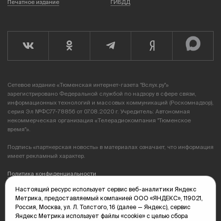
Печатное издание
ГИБДД
Сетевое издание «Тюменская интернет-газета "Вслух.ру"»
зарегистрировано Федеральной службой по надзору в сфере связи,
информационных технологий и массовых коммуникаций (Роскомнадзор),
серия Эл №ФС77-78856 от 07.08.2020 г. Учредитель: Автономная
некоммерческая организация «Телерадиокомпания "Тюменское
время"».
Подпись «партнерская новость» в материалах означает, что информация
имеет рекламный характер.
Политика конфиденциальности
Настоящий ресурс использует сервис веб-аналитики Яндекс
Редакция: 625035, Тюмень, пр. Геологоразведчиков, 28А
Метрика, предоставляемый компанией ООО «ЯНДЕКС», 119021,
(3452) 68-89-05
Россия, Москва, ул. Л. Толстого, 16 (далее — Яндекс), сервис
edit@vsluh.ru
Яндекс Метрика использует файлы «cookie» с целью сбора