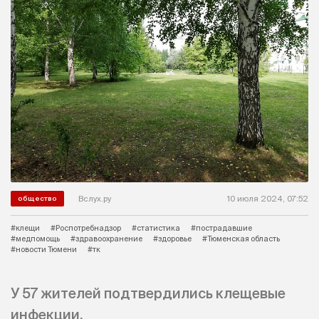
Вслух.ру
10 июля 2024, 07:52
общество
#клещи
#Роспотребнадзор
#статистика
#пострадавшие
#медпомощь
#здравоохранение
#здоровье
#Тюменская область
#новости Тюмени
#тк
У 57 жителей подтвердились клещевые
инфекции.