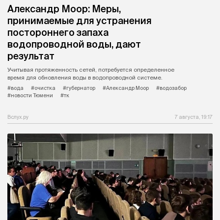
Александр Моор: Меры,
принимаемые для устранения
постороннего запаха
водопроводной воды, дают
результат
Учитывая протяженность сетей, потребуется определенное
время для обновления воды в водопроводной системе.
#вода
#очистка
#губернатор
#Александр Моор
#водозабор
#новости Тюмени
#тк
Вслух.ру
7 августа, 19:17