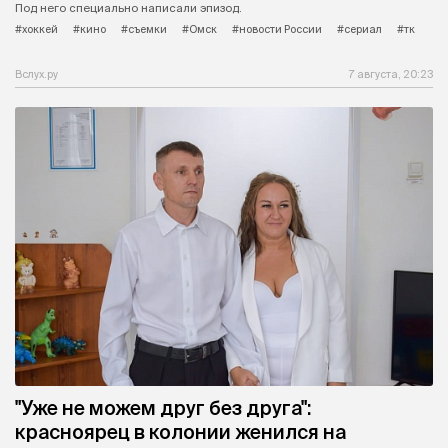
Под него специально написали эпизод.
#хоккей
#кино
#съемки
#Омск
#новости России
#сериал
#тк
Вслух.ру
7 августа, 20:23
"Уже не можем друг без друга":
красноярец в колонии женился на