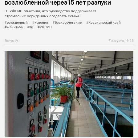
возлюбленной через 15 лет разлуки
В ГУФСИН отметили, что руководство поддерживает
стремление осужденных создавать семьи.
#осужденный
#колония
#бракосочетание
#Красноярский край
#женитьба
#тк
#УФСИН
Вслух.ру
7 августа, 19:45