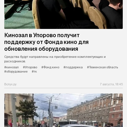
Кинозал в Упорово получит
поддержку от Фонда кино для
обновления оборудования
Средства будут направлены на приобретение комплектующих и
расходников.
#кинозал
#Упорово
#Фонд кино
#поддержка
#Тюменская область
#оборудование
#тк
Вслух.ру
7 августа, 18:45