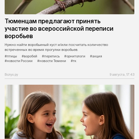
Тюменцам предлагают принять
участие во всероссийской переписи
воробьев
Нужно найти воробьиный куст и/или посчитать количество
встреченных во время прогулки воробьев.
#птицы
#воробей
#перепись
#орнитологи
#акция
#новости России
#новости Тюмени
#тк
Вслух.ру
9 августа, 17:43