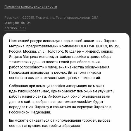
Политика конфиденциальности
Редакция: 625035, Тюмень, пр. Геологоразведчиков, 28А
(3452) 68-89-05
edit@vsluh.ru
Главный редактор: Панкина Т.Ю.
Настоящий ресурс использует сервис веб-аналитики Яндекс
kika@vsluh.ru
Метрика, предоставляемый компанией ООО «ЯНДЕКС», 119021,
Россия, Москва, ул. Л. Толстого, 16 (далее — Яндекс), сервис
По вопросам рекламы:
Яндекс Метрика использует файлы «cookie» с целью сбора
(3452) 68-89-78
технических данных посетителей для обеспечения
kotovaev@sibinformburo.ru
работоспособности и улучшения качества обслуживания.
mim@vsluh.ru
Продолжая использовать ресурс, Вы автоматически
соглашаетесь с использованием данных технологий.
Собранная при помощи «cookie» информация не может
идентифицировать вас, однако может помочь нам улучшить
работу нашего сайта. Информация об использовании вами
данного сайта, собранная при помощи «cookie», будет
передаваться Яндексу и храниться на серверах Яндекса в
Российской Федерации.
© 2000-2026 Тюменская интернет-газета «Вслух.ру»
16+
Карта сайта
Вы можете отказаться от использования «cookie», выбрав
соответствующие настройки в браузере.