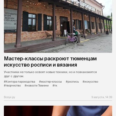
Мастер-классы раскроют тюменцам
искусство росписи и вязания
Участники не только освоят новые техники, но и познакомятся
друг с другом.
#Контора пароходства
#мастер-классы
#роспись
#искусство
#творчество
#новости Тюмени
#тк
Вслух.ру
9 августа, 14:39