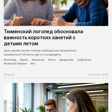
Тюменский логопед обосновала
важность коротких занятий с
детьми летом
Дать детям летом полную свободу или продолжать
заниматься? Истина где-то посередине.
#логопед
#дети
#занятия
#лето
#родители
#обучение
#новости Тюмени
#тк
Вслух.ру
9 августа, 16:06