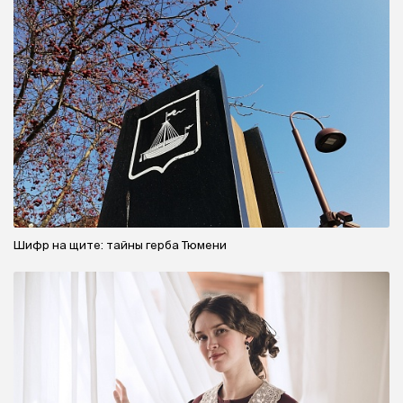
Шифр на щите: тайны герба Тюмени