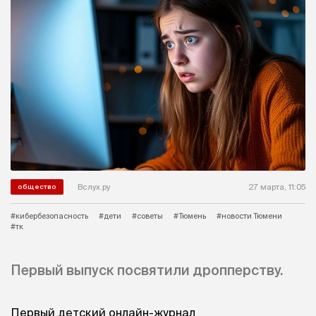
Вслух.ру
27 марта, 11:05
общество
#кибербезопасность
#дети
#советы
#Тюмень
#новости Тюмени
#тк
Первый выпуск посвятили дропперству.
Первый детский онлайн-журнал