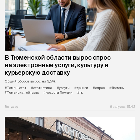
В Тюменской области вырос спрос
на электронные услуги, культуру и
курьерскую доставку
Общий оборот вырос на 3,5%.
#Тюменьстат
#статистика
#услуги
#деньги
#спрос
#Тюмень
#Тюменская область
#новости Тюмени
#тк
Вслух.ру
9 августа, 15:42