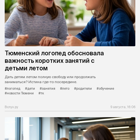
Тюменский логопед обосновала
важность коротких занятий с
детьми летом
Дать детям летом полную свободу или продолжать
заниматься? Истина где-то посередине.
#логопед
#дети
#занятия
#лето
#родители
#обучение
#новости Тюмени
#тк
Вслух.ру
9 августа, 16:06