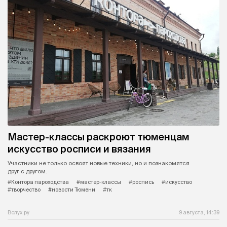
Мастер-классы раскроют тюменцам
искусство росписи и вязания
Участники не только освоят новые техники, но и познакомятся
друг с другом.
#Контора пароходства
#мастер-классы
#роспись
#искусство
#творчество
#новости Тюмени
#тк
Вслух.ру
9 августа, 14:39