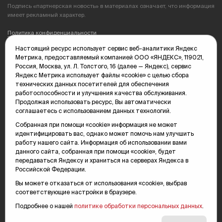
Подпись «партнерская новость» в материалах означает, что информация
имеет рекламный характер.
Политика конфиденциальности
Настоящий ресурс использует сервис веб-аналитики Яндекс
Редакция: 625035, Тюмень, пр. Геологоразведчиков, 28А
Метрика, предоставляемый компанией ООО «ЯНДЕКС», 119021,
(3452) 68-89-05
Россия, Москва, ул. Л. Толстого, 16 (далее — Яндекс), сервис
edit@vsluh.ru
Яндекс Метрика использует файлы «cookie» с целью сбора
технических данных посетителей для обеспечения
Главный редактор: Панкина Т.Ю.
работоспособности и улучшения качества обслуживания.
kika@vsluh.ru
Продолжая использовать ресурс, Вы автоматически
соглашаетесь с использованием данных технологий.
По вопросам рекламы:
(3452) 68-89-78
Собранная при помощи «cookie» информация не может
kotovaev@sibinformburo.ru
идентифицировать вас, однако может помочь нам улучшить
mim@vsluh.ru
работу нашего сайта. Информация об использовании вами
данного сайта, собранная при помощи «cookie», будет
передаваться Яндексу и храниться на серверах Яндекса в
Российской Федерации.
Вы можете отказаться от использования «cookie», выбрав
соответствующие настройки в браузере.
Подробнее о нашей
политике обработки персональных данных
.
© 2000-2026 Тюменская интернет-газета «Вслух.ру»
16+