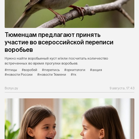
Тюменцам предлагают принять
участие во всероссийской переписи
воробьев
Нужно найти воробьиный куст и/или посчитать количество
встреченных во время прогулки воробьев.
#птицы
#воробей
#перепись
#орнитологи
#акция
#новости России
#новости Тюмени
#тк
Вслух.ру
9 августа, 17:43