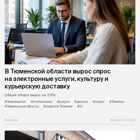
В Тюменской области вырос спрос
на электронные услуги, культуру и
курьерскую доставку
Общий оборот вырос на 3,5%.
#Тюменьстат
#статистика
#услуги
#деньги
#спрос
#Тюмень
#Тюменская область
#новости Тюмени
#тк
Вслух.ру
9 августа, 15:42