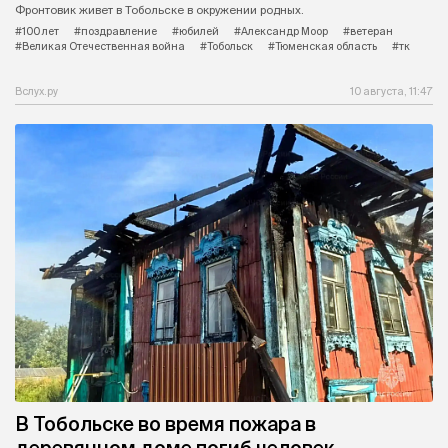
Фронтовик живет в Тобольске в окружении родных.
#100 лет
#поздравление
#юбилей
#Александр Моор
#ветеран
#Великая Отечественная война
#Тобольск
#Тюменская область
#тк
Вслух.ру
10 августа, 11:47
В Тобольске во время пожара в