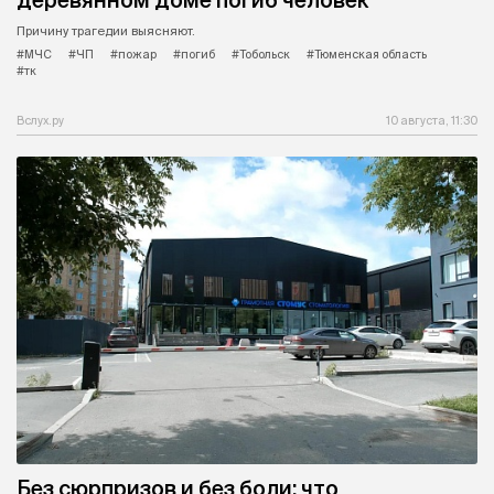
деревянном доме погиб человек
Причину трагедии выясняют.
#МЧС
#ЧП
#пожар
#погиб
#Тобольск
#Тюменская область
#тк
Вслух.ру
10 августа, 11:30
Без сюрпризов и без боли: что