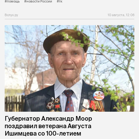
#помощь
#новости России
#тк
Вслух.ру
10 августа, 12:06
Губернатор Александр Моор
поздравил ветерана Августа
Ишимцева со 100-летием