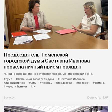
Председатель Тюменской
городской думы Светлана Иванова
провела личный прием граждан
Ни одно обращение не останется без внимания, заверила она.
#дума
#Тюменская городская дума
#Светлана Иванова
#личный прием
#СВО
#помощь
#поддержка
#паводок
#Тюмень
#новости Тюмени
#тк
Вслух.ру
10 августа, 12:07