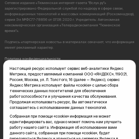
Сетевое издание «Тюменская интернет-газета "Вслух.ру"»
зарегистрировано Федеральной службой по надзору в сфере связи,
информационных технологий и массовых коммуникаций (Роскомнадзор),
серия Эл №ФС77-78856 от 07.08.2020 г. Учредитель: Автономная
некоммерческая организация «Телерадиокомпания "Тюменское
время"».
Подпись «партнерская новость» в материалах означает, что информация
имеет рекламный характер.
Политика конфиденциальности
Настоящий ресурс использует сервис веб-аналитики Яндекс
Редакция: 625035, Тюмень, пр. Геологоразведчиков, 28А
Метрика, предоставляемый компанией ООО «ЯНДЕКС», 119021,
(3452) 68-89-05
Россия, Москва, ул. Л. Толстого, 16 (далее — Яндекс), сервис
edit@vsluh.ru
Яндекс Метрика использует файлы «cookie» с целью сбора
технических данных посетителей для обеспечения
Главный редактор: Панкина Т.Ю.
работоспособности и улучшения качества обслуживания.
kika@vsluh.ru
Продолжая использовать ресурс, Вы автоматически
соглашаетесь с использованием данных технологий.
По вопросам рекламы:
(3452) 68-89-78
Собранная при помощи «cookie» информация не может
kotovaev@sibinformburo.ru
идентифицировать вас, однако может помочь нам улучшить
mim@vsluh.ru
работу нашего сайта. Информация об использовании вами
данного сайта, собранная при помощи «cookie», будет
передаваться Яндексу и храниться на серверах Яндекса в