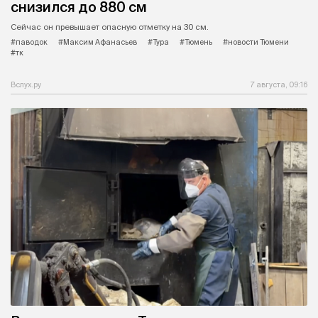
снизился до 880 см
Сейчас он превышает опасную отметку на 30 см.
#паводок
#Максим Афанасьев
#Тура
#Тюмень
#новости Тюмени
#тк
Вслух.ру
7 августа, 09:16