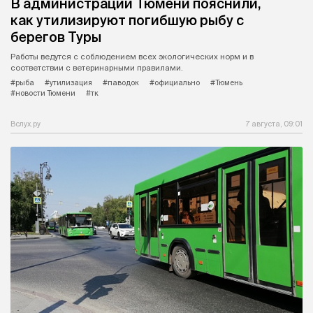
В администрации Тюмени пояснили,
как утилизируют погибшую рыбу с
берегов Туры
Работы ведутся с соблюдением всех экологических норм и в
соответствии с ветеринарными правилами.
#рыба
#утилизация
#паводок
#официально
#Тюмень
#новости Тюмени
#тк
Вслух.ру
7 августа, 09:01