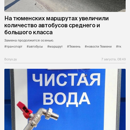
На тюменских маршрутах увеличили
количество автобусов среднего и
большого класса
Замена продолжится осенью.
#транспорт
#автобусы
#маршрут
#Тюмень
#новости Тюмени
#тк
Вслух.ру
7 августа, 08:49