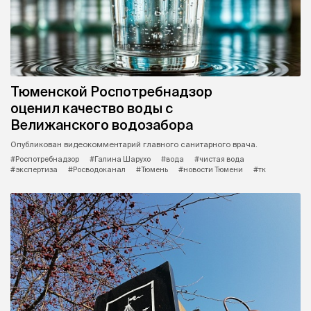
Тюменской Роспотребнадзор
оценил качество воды с
Велижанского водозабора
Опубликован видеокомментарий главного санитарного врача.
#Роспотребнадзор
#Галина Шарухо
#вода
#чистая вода
#экспертиза
#Росводоканал
#Тюмень
#новости Тюмени
#тк