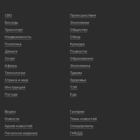
СВО
Происшествия
Беседы
Экономим
Транспорт
Общество
Недвижимость
Обзор
Политика
Культура
Деньги
Подкасты
Спорт
Образование
Афиша
Экономика
Технологии
Туризм
Страна и мир
Здоровье
Инструкция
ТЭК
Погода
Еда
Видео
Галереи
Новости
Темы новостей
Архив новостей
Спецпроекты
Печатное издание
ГИБДД