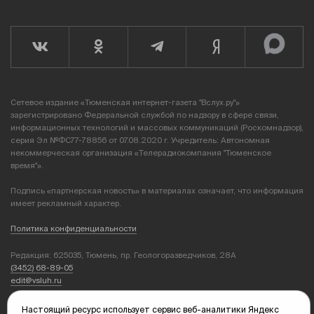
Сетевое издание «Тюменская интернет-газета "Вслух.ру"»
зарегистрировано Федеральной службой по надзору в сфере связи,
информационных технологий и массовых коммуникаций (Роскомнадзор),
серия Эл №ФС77-78856 от 07.08.2020 г. Учредитель: Автономная
некоммерческая организация «Телерадиокомпания "Тюменское
время"».
Подпись «партнерская новость» в материалах означает, что информация
имеет рекламный характер.
Политика конфиденциальности
Редакция: 625035, Тюмень, пр. Геологоразведчиков, 28А
(3452) 68-89-05
edit@vsluh.ru
Главный редактор: Панкина Т.Ю.
Настоящий ресурс использует сервис веб-аналитики Яндекс