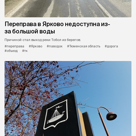
Переправа в Ярково недоступна из-
за большой воды
Причиной стал выход реки Тобол из берегов.
#переправа
#Ярково
#паводок
#Тюменская область
#дорога
#объезд
#тк