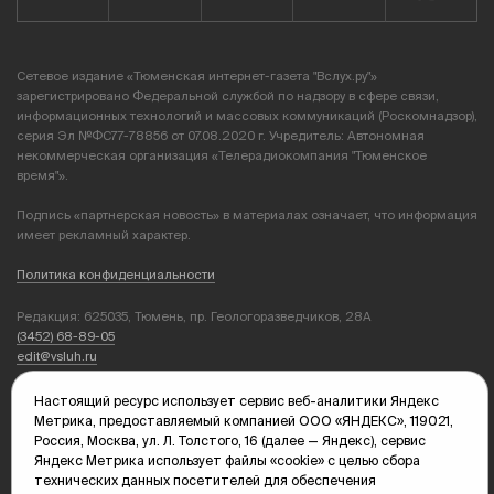
Сетевое издание «Тюменская интернет-газета "Вслух.ру"»
зарегистрировано Федеральной службой по надзору в сфере связи,
информационных технологий и массовых коммуникаций (Роскомнадзор),
серия Эл №ФС77-78856 от 07.08.2020 г. Учредитель: Автономная
некоммерческая организация «Телерадиокомпания "Тюменское
время"».
Подпись «партнерская новость» в материалах означает, что информация
имеет рекламный характер.
Политика конфиденциальности
Редакция: 625035, Тюмень, пр. Геологоразведчиков, 28А
(3452) 68-89-05
edit@vsluh.ru
Главный редактор: Панкина Т.Ю.
Настоящий ресурс использует сервис веб-аналитики Яндекс
kika@vsluh.ru
Метрика, предоставляемый компанией ООО «ЯНДЕКС», 119021,
Россия, Москва, ул. Л. Толстого, 16 (далее — Яндекс), сервис
По вопросам рекламы:
Яндекс Метрика использует файлы «cookie» с целью сбора
(3452) 68-89-78
технических данных посетителей для обеспечения