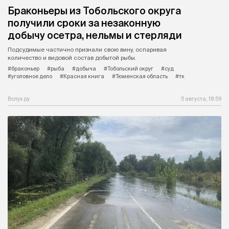
Браконьеры из Тобольского округа
получили сроки за незаконную
добычу осетра, нельмы и стерляди
Подсудимые частично признали свою вину, оспаривая
количество и видовой состав добытой рыбы.
#браконьер
#рыба
#добыча
#Тобольский округ
#суд
#уголовное дело
#Красная книга
#Тюменская область
#тк
Вслух.ру
5 августа, 18:59