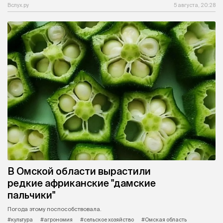
Вслух.ру
5 августа, 20:28
В Омской области вырастили
редкие африканские "дамские
пальчики"
Погода этому поспособствовала.
#культура
#агрономия
#сельское хозяйство
#Омская область