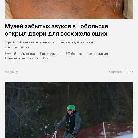
Музей забытых звуков в Тобольске
открыл двери для всех желающих
Здесь собрана уникальная коллекция музыкальных
инструментов.
#музей
#музыка
#инструмент
#Тобольск
#экспозиция
#Тюменская область
#тк
Вслух.ру
8 августа, 12:43