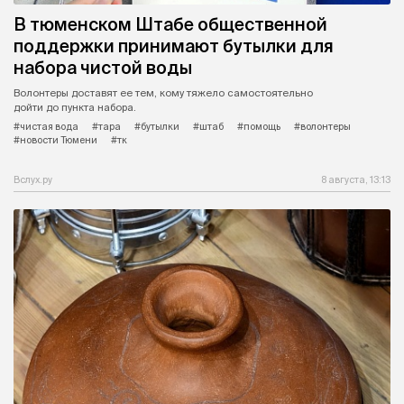
В тюменском Штабе общественной
поддержки принимают бутылки для
набора чистой воды
Волонтеры доставят ее тем, кому тяжело самостоятельно
дойти до пункта набора.
#чистая вода
#тара
#бутылки
#штаб
#помощь
#волонтеры
#новости Тюмени
#тк
Вслух.ру
8 августа, 13:13