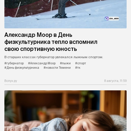
Александр Моор в День
физкультурника тепло вспомнил
свою спортивную юность
В старших классах губернатор увлекался лыжным спортом.
#губернатор
#Александр Моор
#лыжи
#спорт
#День физкультурника
#новости Тюмени
#тк
Вслух.ру
8 августа, 11:59