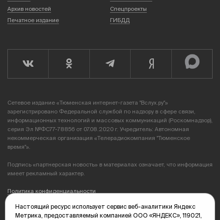
Архив новостей
Спецпроекты
Печатное издание
ГИБДД
Сетевое издание «Тюменская интернет-газета "Вслух.ру"»
зарегистрировано Федеральной службой по надзору в сфере связи,
информационных технологий и массовых коммуникаций (Роскомнадзор),
серия Эл №ФС77-78856 от 07.08.2020 г. Учредитель: Автономная
некоммерческая организация «Телерадиокомпания "Тюменское
время"».
Подпись «партнерская новость» в материалах означает, что информация
имеет рекламный характер.
Политика конфиденциальности
Настоящий ресурс использует сервис веб-аналитики Яндекс
Редакция: 625035, Тюмень, пр. Геологоразведчиков, 28А
Метрика, предоставляемый компанией ООО «ЯНДЕКС», 119021,
(3452) 68-89-05