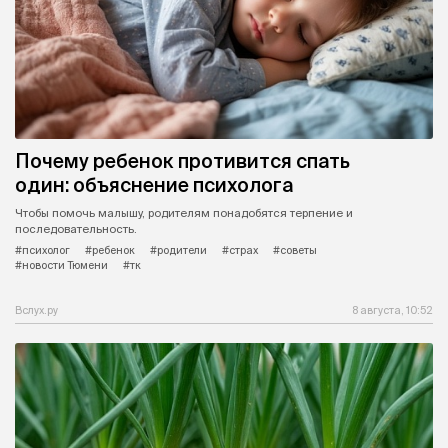
Почему ребенок противится спать
один: объяснение психолога
Чтобы помочь малышу, родителям понадобятся терпение и
последовательность.
#психолог
#ребенок
#родители
#страх
#советы
#новости Тюмени
#тк
Вслух.ру
8 августа, 10:52