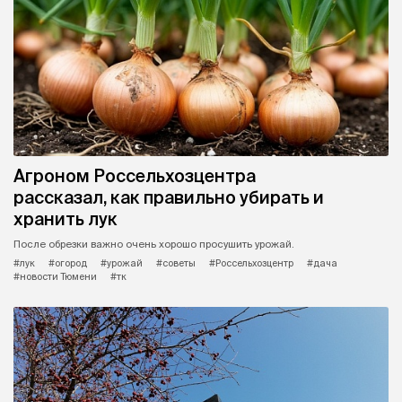
Агроном Россельхозцентра
рассказал, как правильно убирать и
хранить лук
После обрезки важно очень хорошо просушить урожай.
#лук
#огород
#урожай
#советы
#Россельхозцентр
#дача
#новости Тюмени
#тк