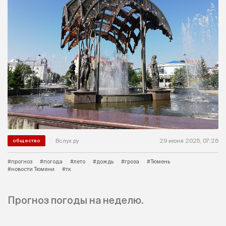
Вслух.ру
29 июня 2025, 07:26
общество
#прогноз
#погода
#лето
#дождь
#гроза
#Тюмень
#новости Тюмени
#тк
Прогноз погоды на неделю.