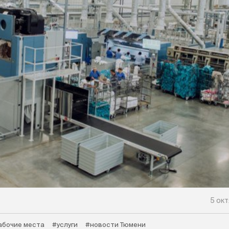
5 окт
абочие места
#услуги
#новости Тюмени