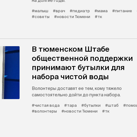
на долгие годы.
#малыш
#врач
#педиатр
#мама
#питание
#советы
#новости Тюмени
#тк
В тюменском Штабе
общественной поддержки
принимают бутылки для
набора чистой воды
Волонтеры доставят ее тем, кому тяжело
самостоятельно дойти до пункта набора.
#чистая вода
#тара
#бутылки
#штаб
#помо
#волонтеры
#новости Тюмени
#тк