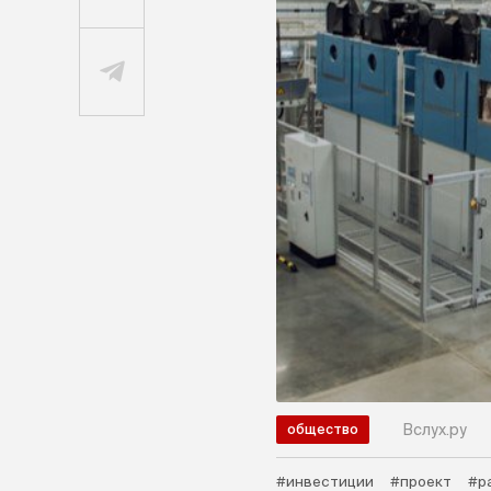
Вслух.ру
общество
#инвестиции
#проект
#р