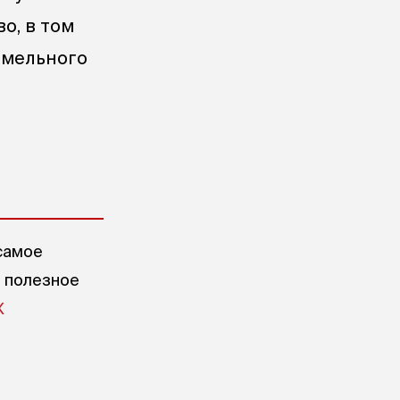
о, в том
емельного
самое
е полезное
X