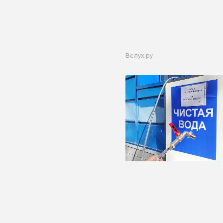
Вслух.ру