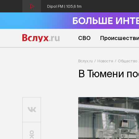
Dipol FM | 105,6 fm
СВО
Происшеств
Вслух.ru
Новости
Общество
В Тюмени по