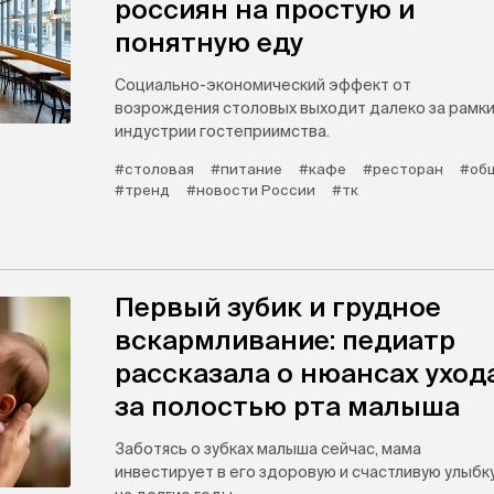
россиян на простую и
понятную еду
Социально-экономический эффект от
возрождения столовых выходит далеко за рамк
индустрии гостеприимства.
#столовая
#питание
#кафе
#ресторан
#об
#тренд
#новости России
#тк
Первый зубик и грудное
вскармливание: педиатр
рассказала о нюансах уход
за полостью рта малыша
Заботясь о зубках малыша сейчас, мама
инвестирует в его здоровую и счастливую улыбк