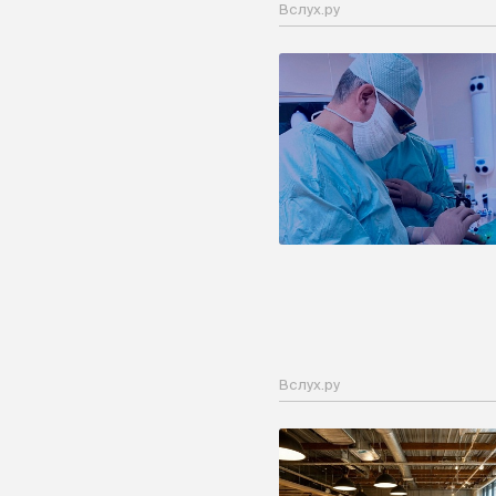
Вслух.ру
Вслух.ру