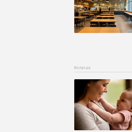
Вслух.ру