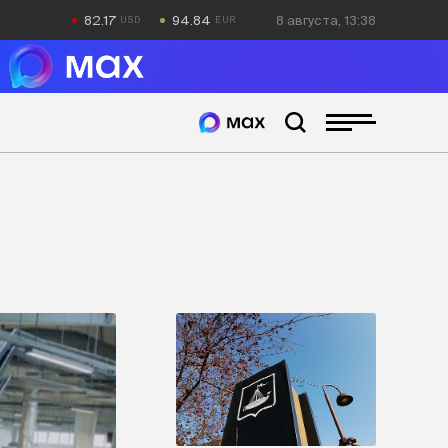
82.17
94.84
8 августа, 13:38