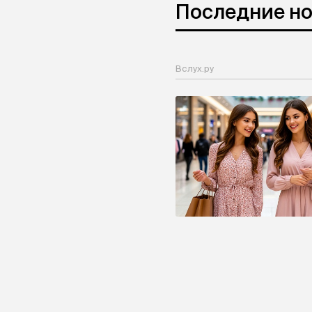
Последние н
Вслух.ру