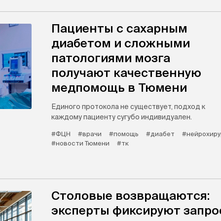
Пациенты с сахарным
диабетом и сложными
патологиями мозга
получают качественную
медпомощь в Тюмени
Единого протокола не существует, подход к
каждому пациенту сугубо индивидуален.
#ФЦН
#врачи
#помощь
#диабет
#нейрохиру
#новости Тюмени
#тк
Столовые возвращаются:
эксперты фиксируют запро