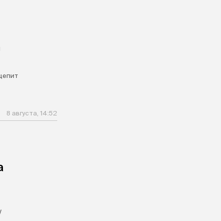
и
щепит
8 августа, 14:52
а
у