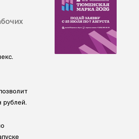
абочих
екс.
 позволит
н рублей.
во
апуске