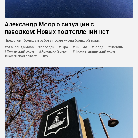
Александр Моор о ситуации с
паводком: Новых подтоплений нет
Предстоит большая работа после ухода большой воды.
#Александр Моор
#паводок
#Тура
#Пышма
#Тавда
#Тюмень
#Тюменский округ
#Ярковский округ
#Нижнетавдинский округ
#Тюменская область
#тк