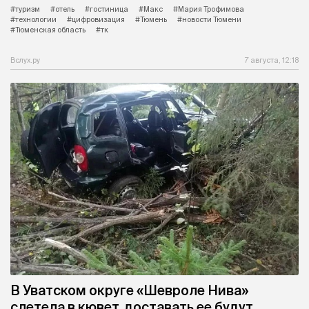
#туризм
#отель
#гостиница
#Макс
#Мария Трофимова
#технологии
#цифровизация
#Тюмень
#новости Тюмени
#Тюменская область
#тк
Вслух.ру
7 августа, 12:18
В Уватском округе «Шевроле Нива»
слетела в кювет, доставать ее будут