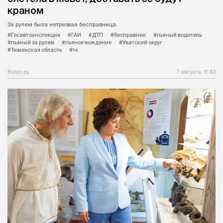
краном
За рулем была нетрезвая бесправница.
#Госавтоинспекция
#ГАИ
#ДТП
#бесправник
#пьяный водитель
#пьяный за рулем
#пьяное вождение
#Уватский округ
#Тюменская область
#тк
Вслух.ру
7 августа, 11:43