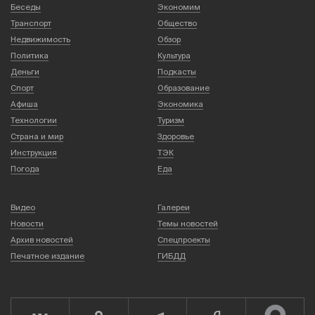
Беседы
Экономим
Транспорт
Общество
Недвижимость
Обзор
Политика
Культура
Деньги
Подкасты
Спорт
Образование
Афиша
Экономика
Технологии
Туризм
Страна и мир
Здоровье
Инструкция
ТЭК
Погода
Еда
Видео
Галереи
Новости
Темы новостей
Архив новостей
Спецпроекты
Печатное издание
ГИБДД