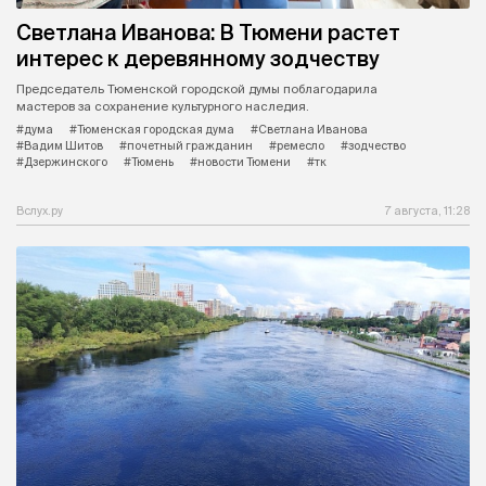
Светлана Иванова: В Тюмени растет
интерес к деревянному зодчеству
Председатель Тюменской городской думы поблагодарила
мастеров за сохранение культурного наследия.
#дума
#Тюменская городская дума
#Светлана Иванова
#Вадим Шитов
#почетный гражданин
#ремесло
#зодчество
#Дзержинского
#Тюмень
#новости Тюмени
#тк
Вслух.ру
7 августа, 11:28