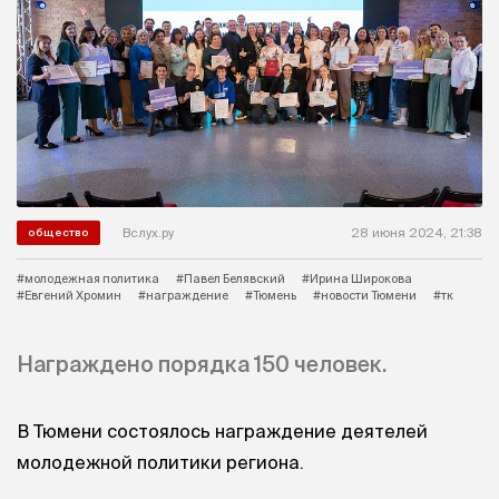
Вслух.ру
28 июня 2024, 21:38
общество
#молодежная политика
#Павел Белявский
#Ирина Широкова
#Евгений Хромин
#награждение
#Тюмень
#новости Тюмени
#тк
Награждено порядка 150 человек.
В Тюмени состоялось награждение деятелей
молодежной политики региона.