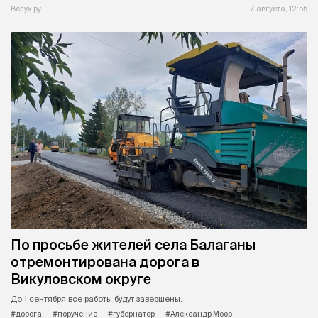
Вслух.ру
7 августа, 12:55
По просьбе жителей села Балаганы
отремонтирована дорога в
Викуловском округе
До 1 сентября все работы будут завершены.
#дорога
#поручение
#губернатор
#Александр Моор