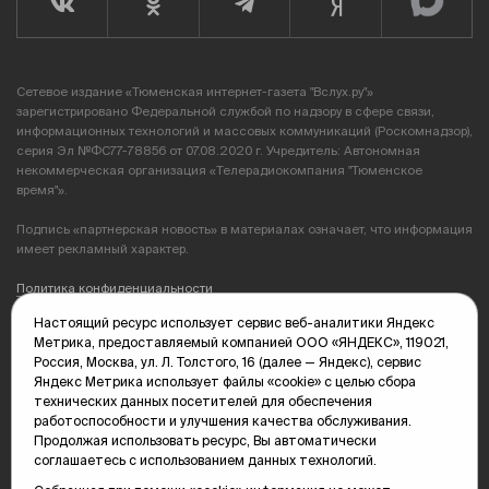
Сетевое издание «Тюменская интернет-газета "Вслух.ру"»
зарегистрировано Федеральной службой по надзору в сфере связи,
информационных технологий и массовых коммуникаций (Роскомнадзор),
серия Эл №ФС77-78856 от 07.08.2020 г. Учредитель: Автономная
некоммерческая организация «Телерадиокомпания "Тюменское
время"».
Подпись «партнерская новость» в материалах означает, что информация
имеет рекламный характер.
Политика конфиденциальности
Настоящий ресурс использует сервис веб-аналитики Яндекс
Редакция: 625035, Тюмень, пр. Геологоразведчиков, 28А
Метрика, предоставляемый компанией ООО «ЯНДЕКС», 119021,
(3452) 68-89-05
Россия, Москва, ул. Л. Толстого, 16 (далее — Яндекс), сервис
edit@vsluh.ru
Яндекс Метрика использует файлы «cookie» с целью сбора
технических данных посетителей для обеспечения
Главный редактор: Панкина Т.Ю.
работоспособности и улучшения качества обслуживания.
kika@vsluh.ru
Продолжая использовать ресурс, Вы автоматически
соглашаетесь с использованием данных технологий.
По вопросам рекламы:
(3452) 68-89-78