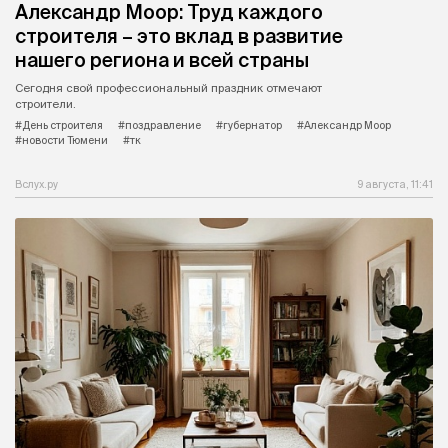
Александр Моор: Труд каждого
строителя – это вклад в развитие
нашего региона и всей страны
Сегодня свой профессиональный праздник отмечают
строители.
#День строителя
#поздравление
#губернатор
#Александр Моор
#новости Тюмени
#тк
Вслух.ру
9 августа, 11:41