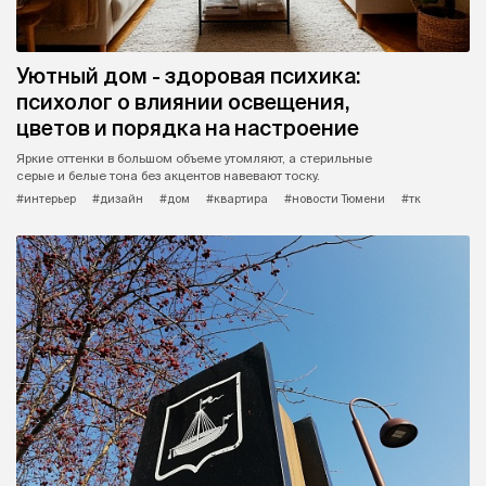
Уютный дом - здоровая психика:
психолог о влиянии освещения,
цветов и порядка на настроение
Яркие оттенки в большом объеме утомляют, а стерильные
серые и белые тона без акцентов навевают тоску.
#интерьер
#дизайн
#дом
#квартира
#новости Тюмени
#тк