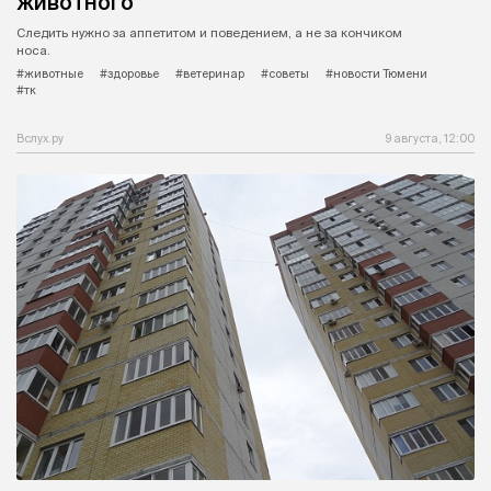
животного
Следить нужно за аппетитом и поведением, а не за кончиком
носа.
#животные
#здоровье
#ветеринар
#советы
#новости Тюмени
#тк
Вслух.ру
9 августа, 12:00