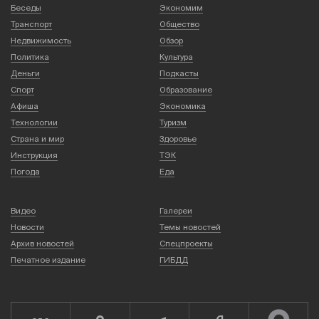
Беседы
Экономим
Транспорт
Общество
Недвижимость
Обзор
Политика
Культура
Деньги
Подкасты
Спорт
Образование
Афиша
Экономика
Технологии
Туризм
Страна и мир
Здоровье
Инструкция
ТЭК
Погода
Еда
Видео
Галереи
Новости
Темы новостей
Архив новостей
Спецпроекты
Печатное издание
ГИБДД