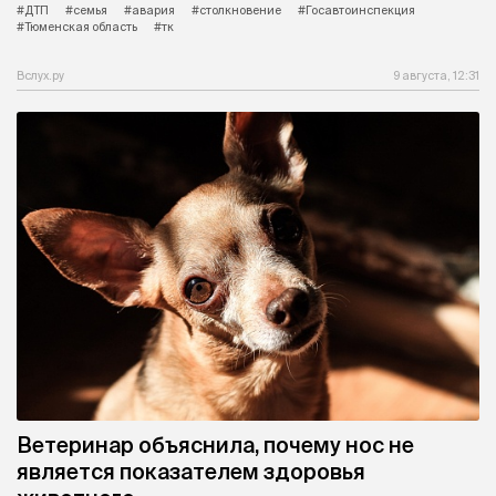
#ДТП
#семья
#авария
#столкновение
#Госавтоинспекция
#Тюменская область
#тк
Вслух.ру
9 августа, 12:31
Ветеринар объяснила, почему нос не
является показателем здоровья