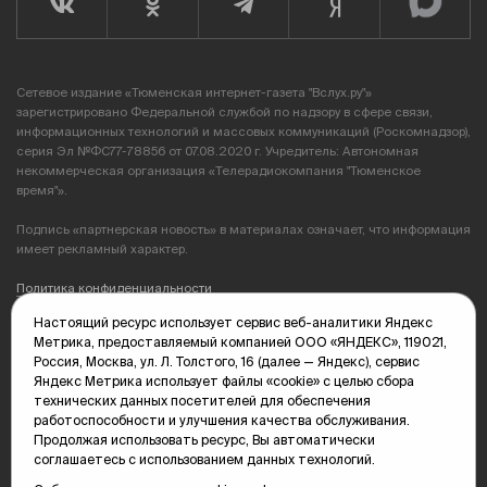
Сетевое издание «Тюменская интернет-газета "Вслух.ру"»
зарегистрировано Федеральной службой по надзору в сфере связи,
информационных технологий и массовых коммуникаций (Роскомнадзор),
серия Эл №ФС77-78856 от 07.08.2020 г. Учредитель: Автономная
некоммерческая организация «Телерадиокомпания "Тюменское
время"».
Подпись «партнерская новость» в материалах означает, что информация
имеет рекламный характер.
Политика конфиденциальности
Настоящий ресурс использует сервис веб-аналитики Яндекс
Редакция: 625035, Тюмень, пр. Геологоразведчиков, 28А
Метрика, предоставляемый компанией ООО «ЯНДЕКС», 119021,
(3452) 68-89-05
Россия, Москва, ул. Л. Толстого, 16 (далее — Яндекс), сервис
edit@vsluh.ru
Яндекс Метрика использует файлы «cookie» с целью сбора
технических данных посетителей для обеспечения
Главный редактор: Панкина Т.Ю.
работоспособности и улучшения качества обслуживания.
kika@vsluh.ru
Продолжая использовать ресурс, Вы автоматически
соглашаетесь с использованием данных технологий.
По вопросам рекламы:
(3452) 68-89-78