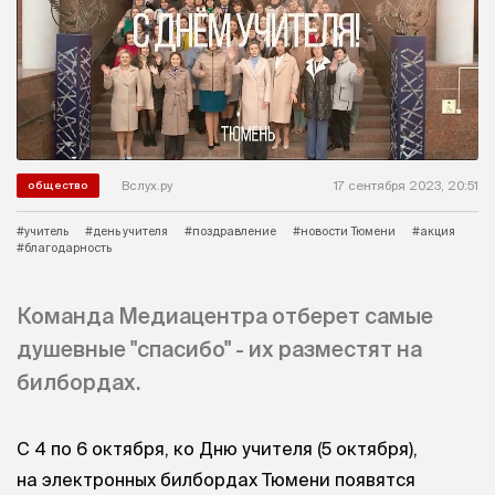
Вслух.ру
17 сентября 2023, 20:51
общество
#учитель
#день учителя
#поздравление
#новости Тюмени
#акция
#благодарность
Команда Медиацентра отберет самые
душевные "спасибо" - их разместят на
билбордах.
С 4 по 6 октября, ко Дню учителя (5 октября),
на электронных билбордах Тюмени появятся