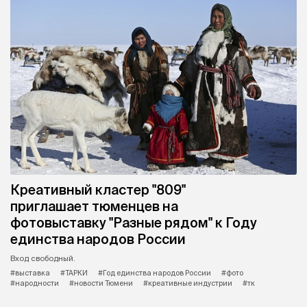
Креативный кластер "809"
приглашает тюменцев на
фотовыставку "Разные рядом" к Году
единства народов России
Вход свободный.
#выставка
#ТАРКИ
#Год единства народов России
#фото
#народности
#новости Тюмени
#креативные индустрии
#тк