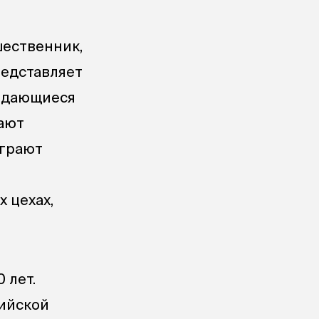
шественник,
редставляет
Выдающиеся
ают
играют
 цехах,
 лет.
ийской