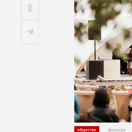
Вслух.ру
общество