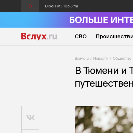
Dipol FM | 105,6 fm
СВО
Происшеств
Вслух.ru
Новости
Общество
В Тюмени и 
путешестве