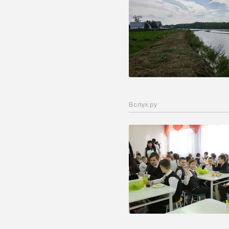
Вслух.ру