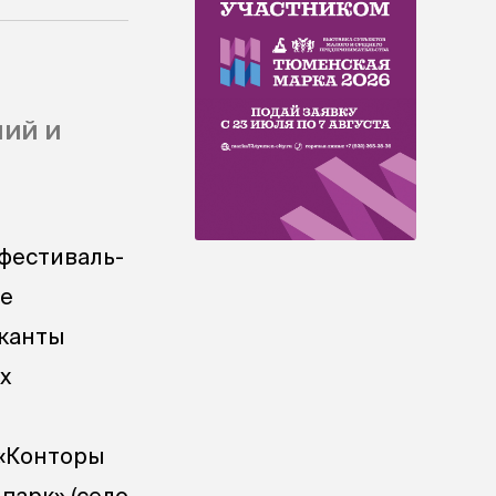
ий и
 фестиваль-
ие
ыканты
х
 «Конторы
парк» (село