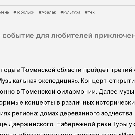
мень
#Тобольск
#Абалак
#культура
#тек
 событие для любителей приключен
4 года в Тюменской области пройдет третий
узыкальная экспедиция». Концерт-открыт
онно в Тюменской филармонии. Далее муз
оримые концерты в различных исторически
иях региона: домах деревянного зодчества
це Дзержинского, Набережной реки Туры у
ьтурно-образовательном пространстве «Ива-