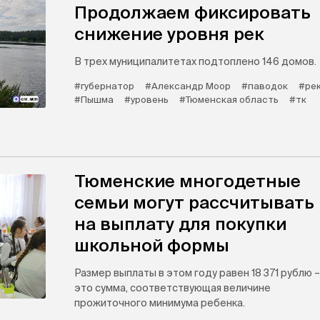
Продолжаем фиксировать
снижение уровня рек
В трех муниципалитетах подтоплено 146 домов.
#губернатор
#Александр Моор
#паводок
#ре
#Пышма
#уровень
#Тюменская область
#тк
Тюменские многодетные
семьи могут рассчитывать
на выплату для покупки
школьной формы
Размер выплаты в этом году равен 18 371 рублю –
это сумма, соответствующая величине
прожиточного минимума ребенка.