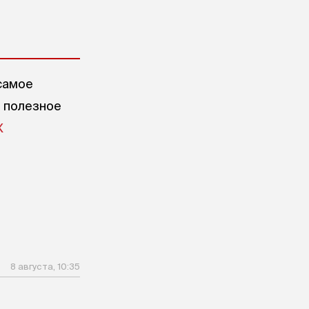
самое
е полезное
X
8 августа, 10:35