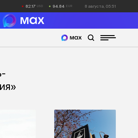
82.17
94.84
8 августа, 05:51
ь-
ия»