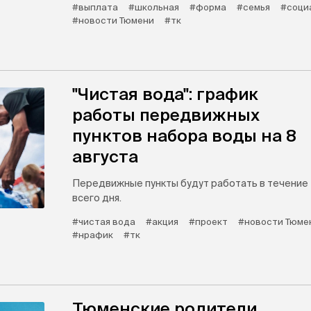
#выплата
#школьная
#форма
#семья
#соци
#новости Тюмени
#тк
"Чистая вода": график
работы передвижных
пунктов набора воды на 8
августа
Передвижные пункты будут работать в течение
всего дня.
#чистая вода
#акция
#проект
#новости Тюме
#нрафик
#тк
Тюменские родители