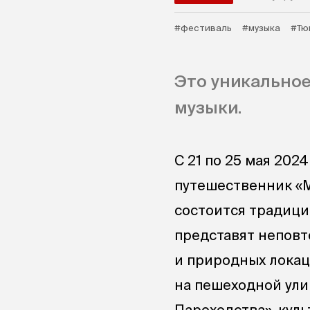
#фестиваль
#музыка
#Тю
Это уникальное
музыки.
С 21 по 25 мая 202
путешественник «М
состоится традици
представят неповт
и природных локац
на пешеходной ули
Пароходства», кул