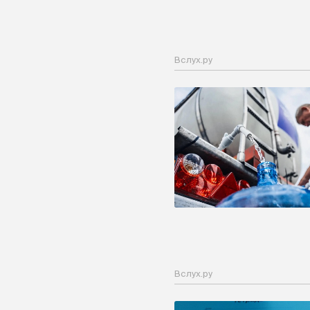
Вслух.ру
Вслух.ру