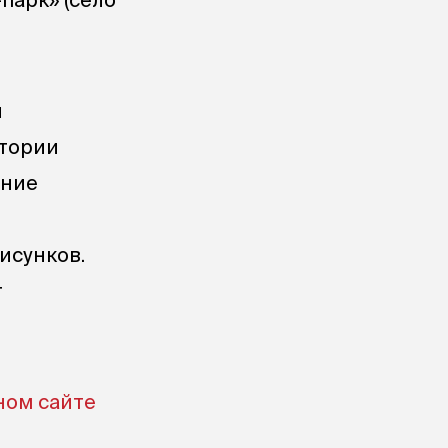
я
итории
ение
исунков.
т
ном сайте