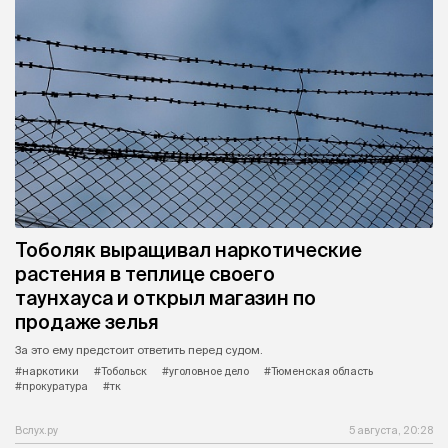
Тоболяк выращивал наркотические
растения в теплице своего
таунхауса и открыл магазин по
продаже зелья
За это ему предстоит ответить перед судом.
#наркотики
#Тобольск
#уголовное дело
#Тюменская область
#прокуратура
#тк
Вслух.ру
5 августа, 20:28