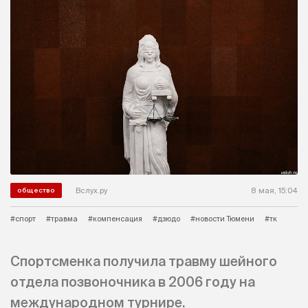
Вслух.ру
8 мая, 15:04
общество
#спорт
#травма
#компенсация
#дзюдо
#новости Тюмени
#тк
Спортсменка получила травму шейного
отдела позвоночника в 2006 году на
международном турнире.