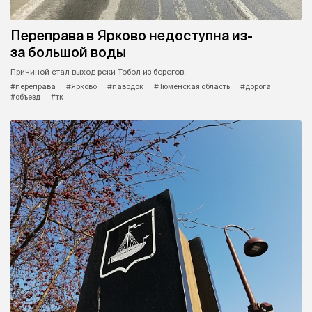
Переправа в Ярково недоступна из-
за большой воды
Причиной стал выход реки Тобол из берегов.
#переправа
#Ярково
#паводок
#Тюменская область
#дорога
#объезд
#тк