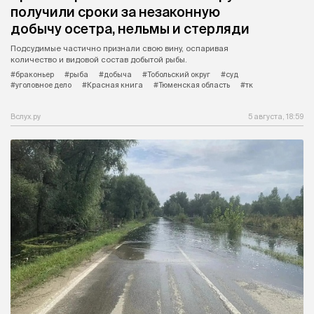
получили сроки за незаконную
добычу осетра, нельмы и стерляди
Подсудимые частично признали свою вину, оспаривая
количество и видовой состав добытой рыбы.
#браконьер
#рыба
#добыча
#Тобольский округ
#суд
#уголовное дело
#Красная книга
#Тюменская область
#тк
Вслух.ру
5 августа, 18:59