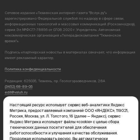
Сетевое издание «Тюменская интернет-газета "Вслух.ру"»
зарегистрировано Федеральной службой по надзору в сфере связи,
информационных технологий и массовых коммуникаций (Роскомнадзор),
серия Эл №ФС77-78856 от 07.08.2020 г. Учредитель: Автономная
некоммерческая организация «Телерадиокомпания "Тюменское
время"».
Подпись «партнерская новость» в материалах означает, что информация
имеет рекламный характер.
Политика конфиденциальности
Редакция: 625035, Тюмень, пр. Геологоразведчиков, 28А
(3452) 68-89-05
edit@vsluh.ru
Главный редактор: Панкина Т.Ю.
Настоящий ресурс использует сервис веб-аналитики Яндекс
kika@vsluh.ru
Метрика, предоставляемый компанией ООО «ЯНДЕКС», 119021,
Россия, Москва, ул. Л. Толстого, 16 (далее — Яндекс), сервис
По вопросам рекламы:
Яндекс Метрика использует файлы «cookie» с целью сбора
(3452) 68-89-78
технических данных посетителей для обеспечения
kotovaev@sibinformburo.ru
работоспособности и улучшения качества обслуживания.
mim@vsluh.ru
Продолжая использовать ресурс, Вы автоматически