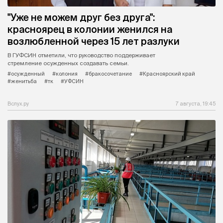
"Уже не можем друг без друга":
красноярец в колонии женился на
возлюбленной через 15 лет разлуки
В ГУФСИН отметили, что руководство поддерживает
стремление осужденных создавать семьи.
#осужденный
#колония
#бракосочетание
#Красноярский край
#женитьба
#тк
#УФСИН
Вслух.ру
7 августа, 19:45