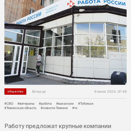
Вслух.ру
9 июля 2024, 07:46
общество
#СВО
#ветераны
#работа
#вакансии
#Тобольск
#Тюменская область
#новости Тюмени
#тк
Работу предложат крупные компании