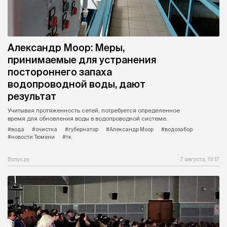
Александр Моор: Меры,
принимаемые для устранения
постороннего запаха
водопроводной воды, дают
результат
Учитывая протяженность сетей, потребуется определенное
время для обновления воды в водопроводной системе.
#вода
#очистка
#губернатор
#Александр Моор
#водозабор
#новости Тюмени
#тк
Вслух.ру
7 августа, 19:17