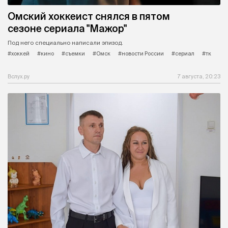
Омский хоккеист снялся в пятом
сезоне сериала "Мажор"
Под него специально написали эпизод.
#хоккей
#кино
#съемки
#Омск
#новости России
#сериал
#тк
Вслух.ру
7 августа, 20:23