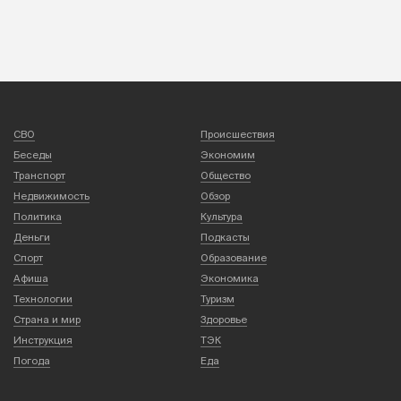
СВО
Происшествия
Беседы
Экономим
Транспорт
Общество
Недвижимость
Обзор
Политика
Культура
Деньги
Подкасты
Спорт
Образование
Афиша
Экономика
Технологии
Туризм
Страна и мир
Здоровье
Инструкция
ТЭК
Погода
Еда