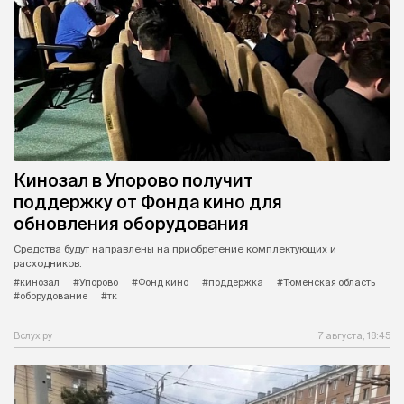
Кинозал в Упорово получит
поддержку от Фонда кино для
обновления оборудования
Средства будут направлены на приобретение комплектующих и
расходников.
#кинозал
#Упорово
#Фонд кино
#поддержка
#Тюменская область
#оборудование
#тк
Вслух.ру
7 августа, 18:45