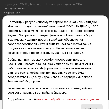
Редакция: 625035, Тюмень, пр. Геологоразведчиков, 28А
(3452) 68-89-05
edit@vsluh.ru
Главный редактор: Панкина Т.Ю.
Настоящий ресурс использует сервис веб-аналитики Яндекс
kika@vsluh.ru
Метрика, предоставляемый компанией ООО «ЯНДЕКС», 119021,
Россия, Москва, ул. Л. Толстого, 16 (далее — Яндекс), сервис
По вопросам рекламы:
Яндекс Метрика использует файлы «cookie» с целью сбора
(3452) 68-89-78
технических данных посетителей для обеспечения
kotovaev@sibinformburo.ru
работоспособности и улучшения качества обслуживания.
mim@vsluh.ru
Продолжая использовать ресурс, Вы автоматически
соглашаетесь с использованием данных технологий.
Собранная при помощи «cookie» информация не может
идентифицировать вас, однако может помочь нам улучшить
работу нашего сайта. Информация об использовании вами
данного сайта, собранная при помощи «cookie», будет
передаваться Яндексу и храниться на серверах Яндекса в
Российской Федерации.
© 2000-2026 Тюменская интернет-газета «Вслух.ру»
16+
Вы можете отказаться от использования «cookie», выбрав
Карта сайта
соответствующие настройки в браузере.
Подробнее о нашей
политике обработки персональных данных
.
Принять