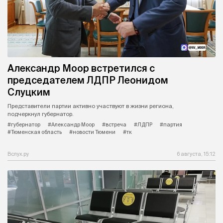
Александр Моор встретился с
председателем ЛДПР Леонидом
Слуцким
Представители партии активно участвуют в жизни региона,
подчеркнул губернатор.
#губернатор
#Александр Моор
#встреча
#ЛДПР
#партия
#Тюменская область
#новости Тюмени
#тк
Вслух.ру
6 августа, 15:12