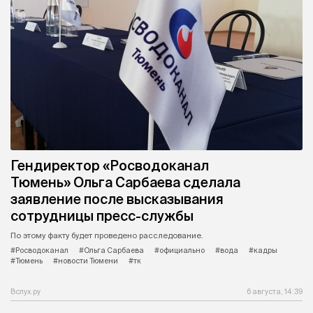
Гендиректор «Росводоканал
Тюмень» Ольга Сарбаева сделала
заявление после высказывания
сотрудницы пресс-службы
По этому факту будет проведено расследование.
#Росводоканал
#Ольга Сарбаева
#официально
#вода
#кадры
#Тюмень
#новости Тюмени
#тк
Вслух.ру
6 августа, 14:39