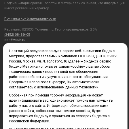
Подпись «партнерская новость» в материалах означает, что информация
имеет рекламный характер.
Политика конфиденциальности
Редакция: 625035, Тюмень, пр. Геологоразведчиков, 28А
(3452) 68-89-05
edit@vsluh.ru
Главный редактор: Панкина Т.Ю.
Настоящий ресурс использует сервис веб-аналитики Яндекс
kika@vsluh.ru
Метрика, предоставляемый компанией ООО «ЯНДЕКС», 119021,
Россия, Москва, ул. Л. Толстого, 16 (далее — Яндекс), сервис
По вопросам рекламы:
Яндекс Метрика использует файлы «cookie» с целью сбора
(3452) 68-89-78
технических данных посетителей для обеспечения
kotovaev@sibinformburo.ru
работоспособности и улучшения качества обслуживания.
mim@vsluh.ru
Продолжая использовать ресурс, Вы автоматически
соглашаетесь с использованием данных технологий.
Собранная при помощи «cookie» информация не может
идентифицировать вас, однако может помочь нам улучшить
работу нашего сайта. Информация об использовании вами
данного сайта, собранная при помощи «cookie», будет
передаваться Яндексу и храниться на серверах Яндекса в
Российской Федерации.
© 2000-2026 Тюменская интернет-газета «Вслух.ру»
16+
Карта сайта