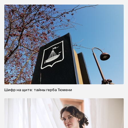
Шифр на щите: тайны герба Тюмени