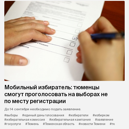
Мобильный избиратель: тюменцы
смогут проголосовать на выборах не
по месту регистрации
До 14 сентября необходимо подать заявление.
#выборы
#единый день голосования
#избиратели
#избирком
#избирательная комиссия
#избирательная кампания
#заявление
#госуслуги
#Тюмень
#Тюменская область
#новости Тюмени
#тк