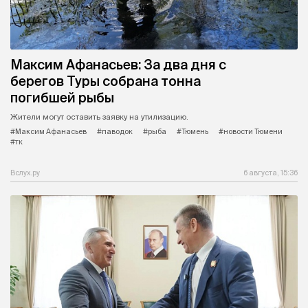
Максим Афанасьев: За два дня с
берегов Туры собрана тонна
погибшей рыбы
Жители могут оставить заявку на утилизацию.
#Максим Афанасьев
#паводок
#рыба
#Тюмень
#новости Тюмени
#тк
Вслух.ру
6 августа, 15:36