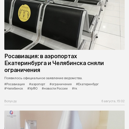
Росавиация: в аэропортах
Екатеринбурга и Челябинска сняли
ограничения
Появилось официальное заявление ведомства.
#Росавиация
#аэропорт
#ограничения
#Екатеринбург
#Челябинск
#УрФО
#новости России
#тк
Вслух.ру
6 августа, 15:02