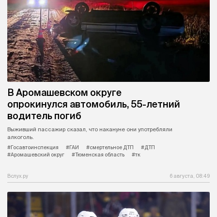
В Аромашевском округе
опрокинулся автомобиль, 55-летний
водитель погиб
Выживший пассажир сказал, что накануне они употребляли
алкоголь.
#Госавтоинспекция
#ГАИ
#смертельное ДТП
#ДТП
#Аромашевский округ
#Тюменская область
#тк
Вслух.ру
6 августа, 08:49