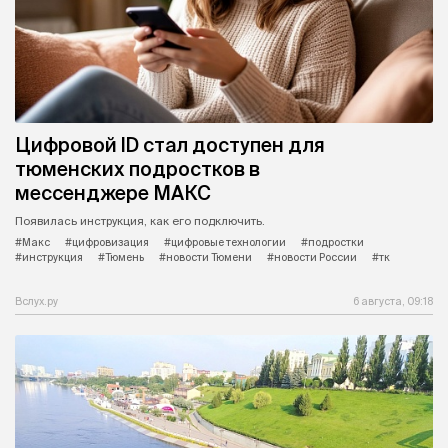
Цифровой ID стал доступен для
тюменских подростков в
мессенджере МАКС
Появилась инструкция, как его подключить.
#Макс
#цифровизация
#цифровые технологии
#подростки
#инструкция
#Тюмень
#новости Тюмени
#новости России
#тк
Вслух.ру
6 августа, 09:18