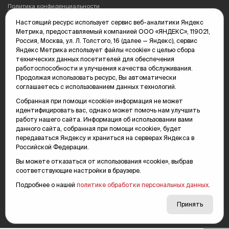
Политика конфиденциальности
Настоящий ресурс использует сервис веб-аналитики Яндекс
Редакция: 625035, Тюмень, пр. Геологоразведчиков, 28А
Метрика, предоставляемый компанией ООО «ЯНДЕКС», 119021,
(3452) 68-89-05
Россия, Москва, ул. Л. Толстого, 16 (далее — Яндекс), сервис
edit@vsluh.ru
Яндекс Метрика использует файлы «cookie» с целью сбора
технических данных посетителей для обеспечения
Главный редактор: Панкина Т.Ю.
работоспособности и улучшения качества обслуживания.
kika@vsluh.ru
Продолжая использовать ресурс, Вы автоматически
соглашаетесь с использованием данных технологий.
По вопросам рекламы:
(3452) 68-89-78
Собранная при помощи «cookie» информация не может
kotovaev@sibinformburo.ru
идентифицировать вас, однако может помочь нам улучшить
mim@vsluh.ru
работу нашего сайта. Информация об использовании вами
данного сайта, собранная при помощи «cookie», будет
передаваться Яндексу и храниться на серверах Яндекса в
Российской Федерации.
Вы можете отказаться от использования «cookie», выбрав
соответствующие настройки в браузере.
Подробнее о нашей
политике обработки персональных данных
.
© 2000-2026 Тюменская интернет-газета «Вслух.ру»
16+
Карта сайта
Принять