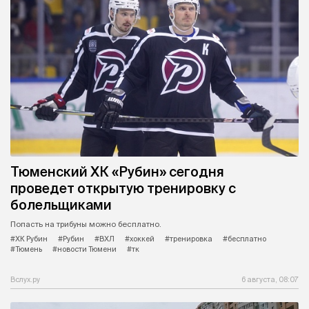
Тюменский ХК «Рубин» сегодня
проведет открытую тренировку с
болельщиками
Попасть на трибуны можно бесплатно.
#ХК Рубин
#Рубин
#ВХЛ
#хоккей
#тренировка
#бесплатно
#Тюмень
#новости Тюмени
#тк
Вслух.ру
6 августа, 08:07