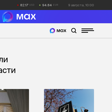
82.17
94.84
9 августа, 10:00
ли
асти