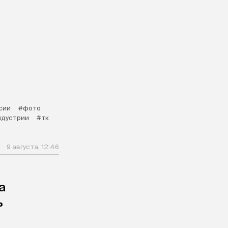
сии
#фото
ндустрии
#тк
9 августа, 12:46
а
ь