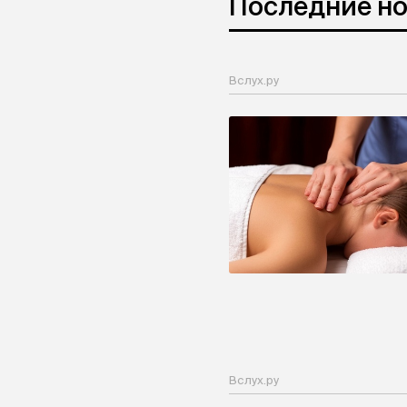
Последние н
Вслух.ру
Вслух.ру