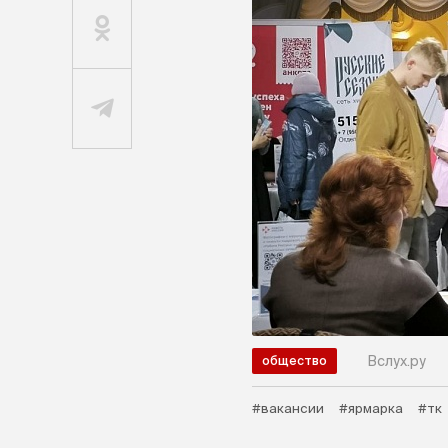
Вслух.ру
общество
#вакансии
#ярмарка
#тк