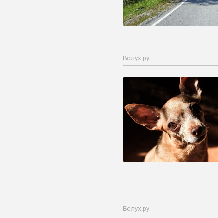
Вслух.ру
Вслух.ру