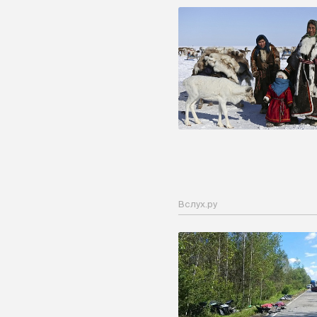
Вслух.ру