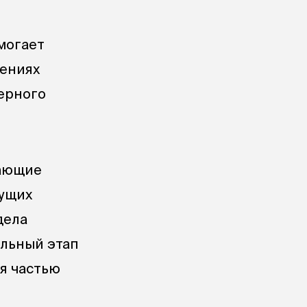
могает
лениях
ерного
лающие
дущих
дела
альный этап
я частью