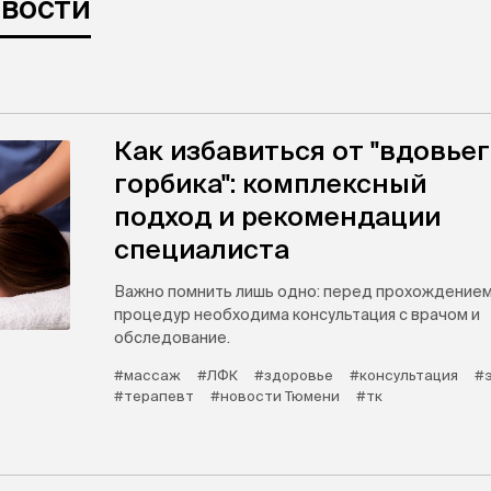
овости
Как избавиться от "вдовье
горбика": комплексный
подход и рекомендации
специалиста
Важно помнить лишь одно: перед прохождение
процедур необходима консультация с врачом и
обследование.
#массаж
#ЛФК
#здоровье
#консультация
#
#терапевт
#новости Тюмени
#тк