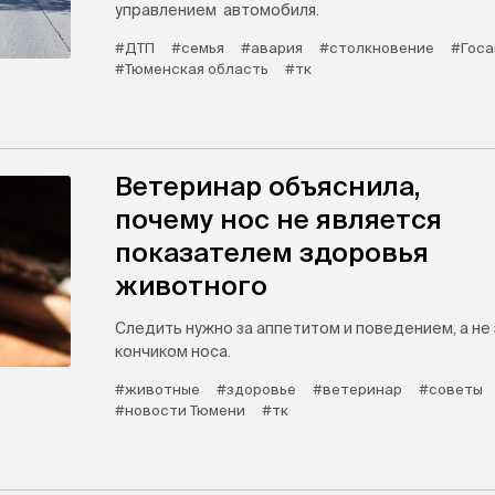
управлением автомобиля.
#ДТП
#семья
#авария
#столкновение
#Госа
#Тюменская область
#тк
Ветеринар объяснила,
почему нос не является
показателем здоровья
животного
Следить нужно за аппетитом и поведением, а не 
кончиком носа.
#животные
#здоровье
#ветеринар
#советы
#новости Тюмени
#тк