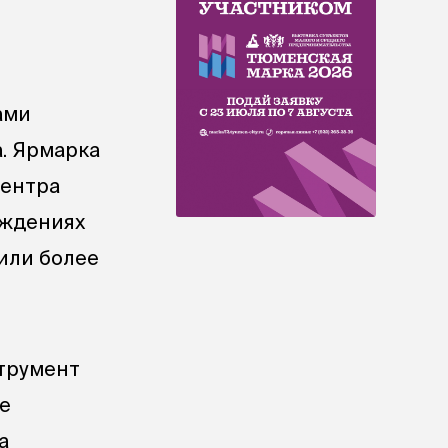
ами
. Ярмарка
центра
еждениях
или более
трумент
е
а