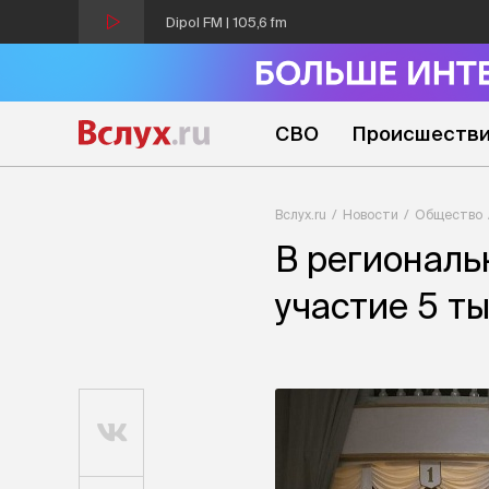
Dipol FM | 105,6 fm
СВО
Происшеств
Вслух.ru
Новости
Общество
В региональ
участие 5 т