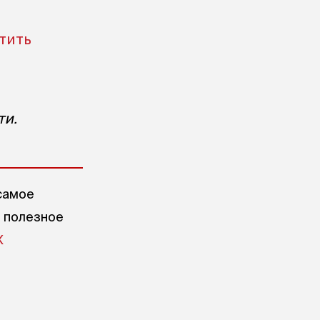
тить
ти.
самое
е полезное
X