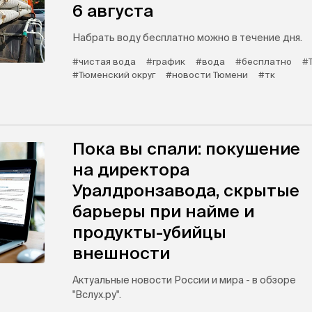
6 августа
Набрать воду бесплатно можно в течение дня.
#чистая вода
#график
#вода
#бесплатно
#
#Тюменский округ
#новости Тюмени
#тк
Пока вы спали: покушение
на директора
Уралдронзавода, скрытые
барьеры при найме и
продукты-убийцы
внешности
Актуальные новости России и мира - в обзоре
"Вслух.ру".