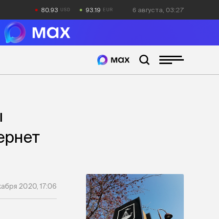
80.93
93.19
6 августа, 03:27
ы
ернет
кабря 2020, 17:06