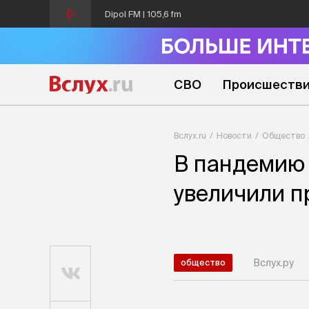
Dipol FM | 105,6 fm
СВО
Происшеств
Вслух.ru
Новости
Общество
В пандемию 
увеличили п
Вслух.ру
общество