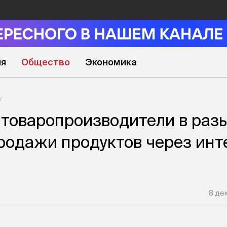
ия
Общество
Экономика
товаропроизводители в раз
родажи продуктов через инт
8 де