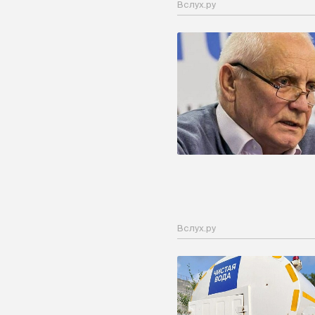
Вслух.ру
Вслух.ру