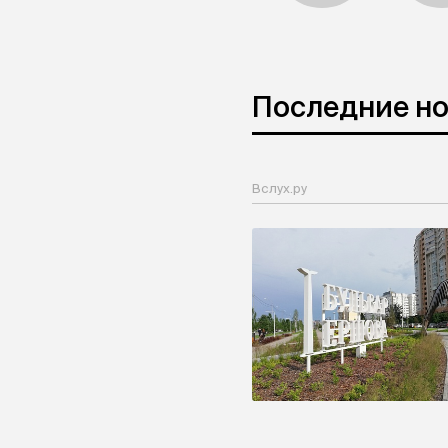
Последние н
Вслух.ру