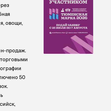
ерез
бная
я, овощи,
н-продаж.
и торговыми
еографии
ключено 50
ок.
ть
сийск,