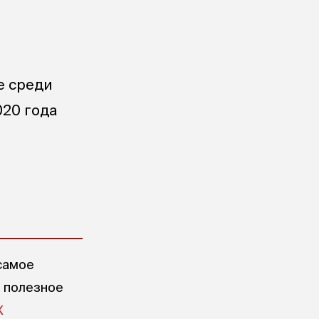
е среди
020 года
самое
е полезное
X