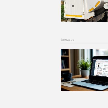
Вслух.ру