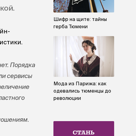
кой.
Шифр на щите: тайны
герба Тюмени
йн-
истики.
ет. Порядка
ли сервисы
Мода из Парижа: как
увеличение
одевались тюменцы до
ластного
революции
ношениям.