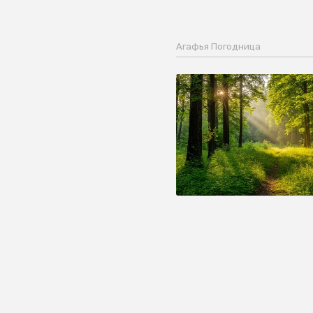
Агафья Погодница