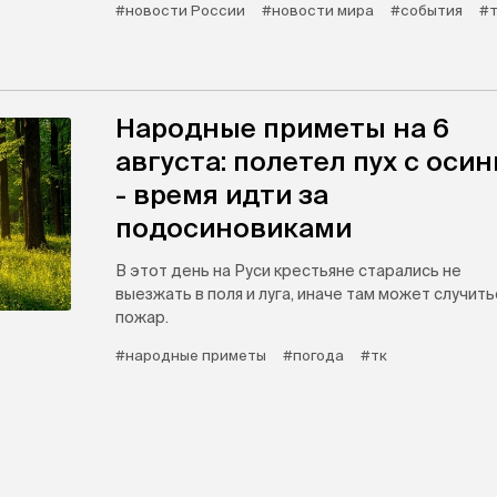
#новости России
#новости мира
#события
#т
Народные приметы на 6
августа: полетел пух с оси
- время идти за
подосиновиками
В этот день на Руси крестьяне старались не
выезжать в поля и луга, иначе там может случить
пожар.
#народные приметы
#погода
#тк