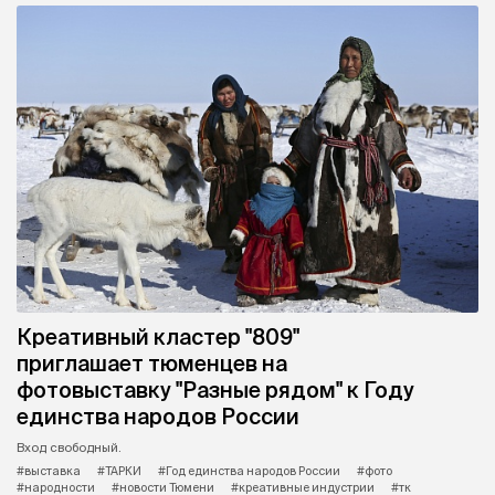
Креативный кластер "809"
приглашает тюменцев на
фотовыставку "Разные рядом" к Году
единства народов России
Вход свободный.
#выставка
#ТАРКИ
#Год единства народов России
#фото
#народности
#новости Тюмени
#креативные индустрии
#тк