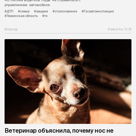
управлением автомобиля.
#ДТП
#семья
#авария
#столкновение
#Госавтоинспекция
#Тюменская область
#тк
Вслух.ру
9 августа, 12:31
Ветеринар объяснила, почему нос не