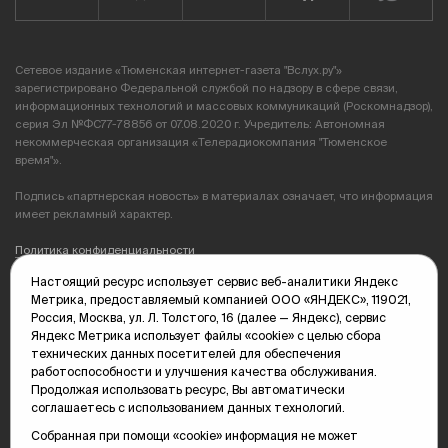
Сетевое издание «Тюменская интернет-газета "Вслух.ру"»
зарегистрировано Федеральной службой по надзору в сфере связи,
информационных технологий и массовых коммуникаций (Роскомнадзор),
серия Эл №ФС77-78856 от 07.08.2020 г. Учредитель: Автономная
некоммерческая организация «Телерадиокомпания "Тюменское
время"».
Подпись «партнерская новость» в материалах означает, что информация
имеет рекламный характер.
Политика конфиденциальности
Настоящий ресурс использует сервис веб-аналитики Яндекс
Редакция: 625035, Тюмень, пр. Геологоразведчиков, 28А
Метрика, предоставляемый компанией ООО «ЯНДЕКС», 119021,
(3452) 68-89-05
Россия, Москва, ул. Л. Толстого, 16 (далее — Яндекс), сервис
edit@vsluh.ru
Яндекс Метрика использует файлы «cookie» с целью сбора
технических данных посетителей для обеспечения
Главный редактор: Панкина Т.Ю.
работоспособности и улучшения качества обслуживания.
kika@vsluh.ru
Продолжая использовать ресурс, Вы автоматически
соглашаетесь с использованием данных технологий.
По вопросам рекламы:
(3452) 68-89-78
Собранная при помощи «cookie» информация не может