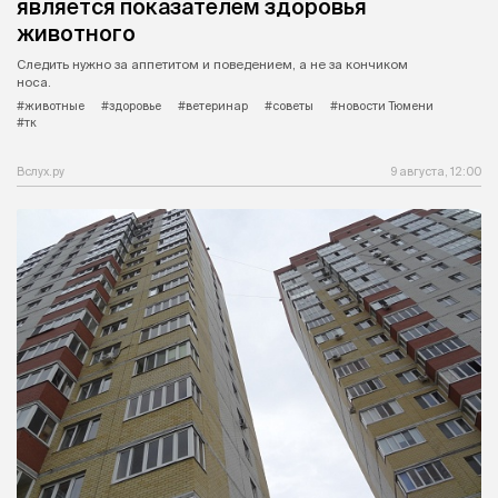
является показателем здоровья
животного
Следить нужно за аппетитом и поведением, а не за кончиком
носа.
#животные
#здоровье
#ветеринар
#советы
#новости Тюмени
#тк
Вслух.ру
9 августа, 12:00