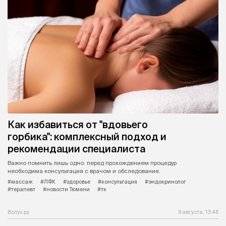
Как избавиться от "вдовьего
горбика": комплексный подход и
рекомендации специалиста
Важно помнить лишь одно: перед прохождением процедур
необходима консультация с врачом и обследование.
#массаж
#ЛФК
#здоровье
#консультация
#эндокринолог
#терапевт
#новости Тюмени
#тк
Вслух.ру
9 августа, 13:46