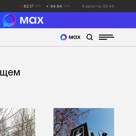
82.17
94.84
8 августа, 05:46
ющем