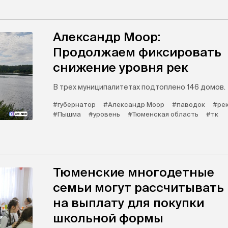
Александр Моор:
Продолжаем фиксировать
снижение уровня рек
В трех муниципалитетах подтоплено 146 домов.
#губернатор
#Александр Моор
#паводок
#ре
#Пышма
#уровень
#Тюменская область
#тк
Тюменские многодетные
семьи могут рассчитывать
на выплату для покупки
школьной формы