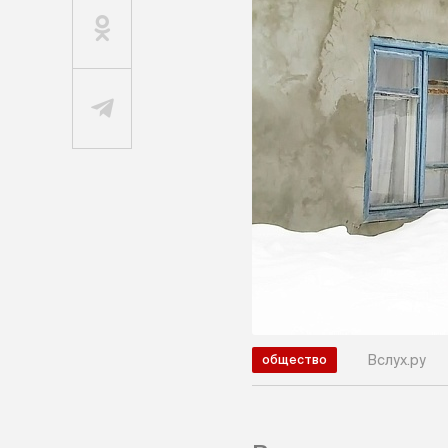
Вслух.ру
общество