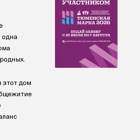
е
 одна
ома
 родных.
 в этот дом
 общежитие
е
аланс