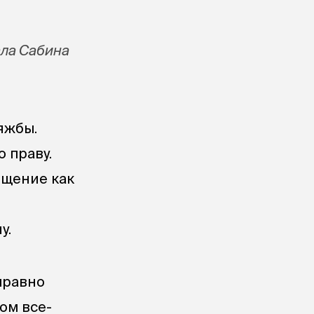
ала Сабина
яжбы.
о праву.
ещение как
у.
правно
ом все-