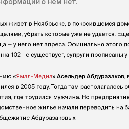
нформации о нем нет.
ых живет в Ноябрьске, в покосившемся дом
елями, убрать которые уже не удается. Еще
а — у него нет адреса. Официально этого д
на-102 не существует, супруги прописаны у
анию «
Ямал-Медиа
»
Асельдер Абдуразаков
,
лился в 2005 году. Тогда там располагалось
тия, где трудился мужчина. Но предприяти
домственное жилье начали переводить на б
 общежитие Абдуразаковых.