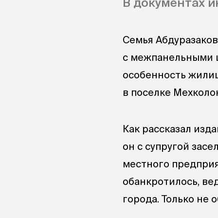
В документах и
Семья Абдуразаков
с межпанельными щ
особенность жилищ
в поселке Мехколон
Как рассказал изд
он с супругой засе
местного предприя
обанкротилось, ве
города. Только не