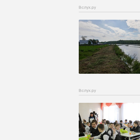
Вслух.ру
Вслух.ру