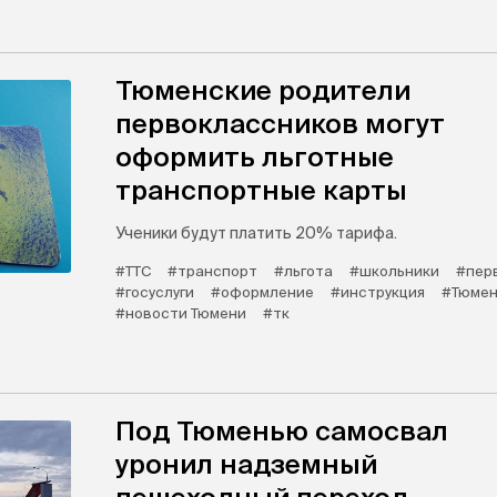
Тюменские родители
первоклассников могут
оформить льготные
транспортные карты
Ученики будут платить 20% тарифа.
#ТТС
#транспорт
#льгота
#школьники
#пер
#госуслуги
#оформление
#инструкция
#Тюмен
#новости Тюмени
#тк
Под Тюменью самосвал
уронил надземный