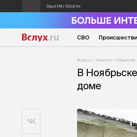
Dipol FM | 105,6 fm
СВО
Происшеств
Вслух.ru
Новости
Общество
В Ноябрьске
доме