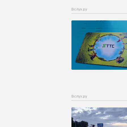
Вслух.ру
Вслух.ру