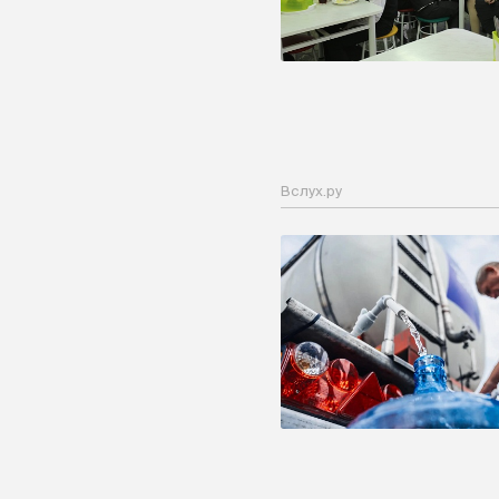
Вслух.ру