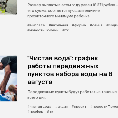
Размер выплаты в этом году равен 18 371 рублю –
это сумма, соответствующая величине
прожиточного минимума ребенка.
#выплата
#школьная
#форма
#семья
#соци
#новости Тюмени
#тк
"Чистая вода": график
работы передвижных
пунктов набора воды на 8
августа
Передвижные пункты будут работать в течение
всего дня.
#чистая вода
#акция
#проект
#новости Тюме
#нрафик
#тк