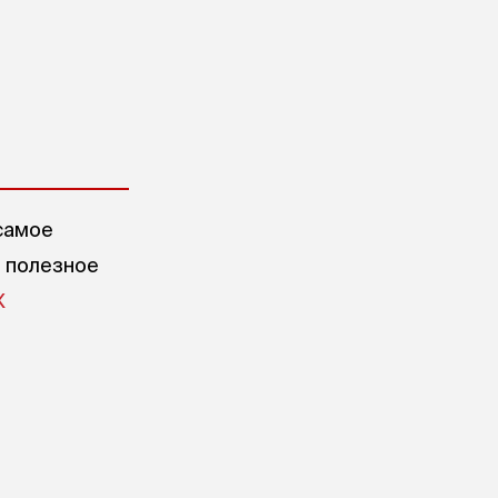
самое
е полезное
X