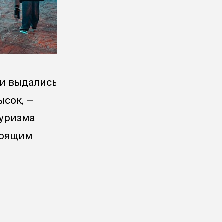
ти выдались
ысок, —
туризма
тоящим