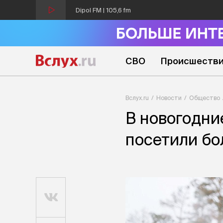
Dipol FM | 105,6 fm
СВО
Происшеств
Вслух.ru
Новости
Общество
В новогодни
посетили бо