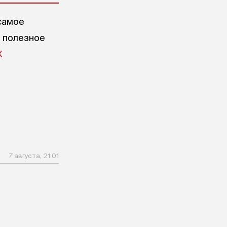
самое
е полезное
X
7 августа, 21:01