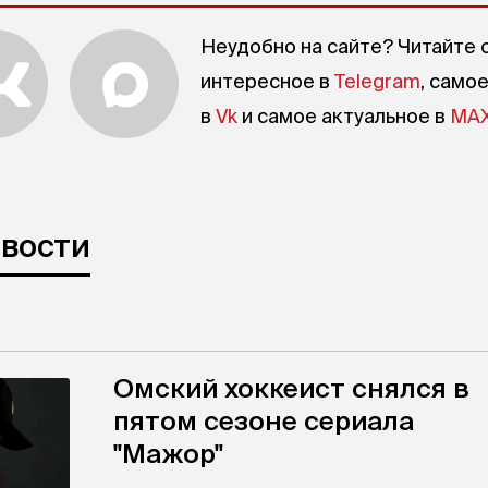
Неудобно на сайте? Читайте 
интересное в
Telegram
, само
в
Vk
и самое актуальное в
MA
овости
Омский хоккеист снялся в
пятом сезоне сериала
"Мажор"