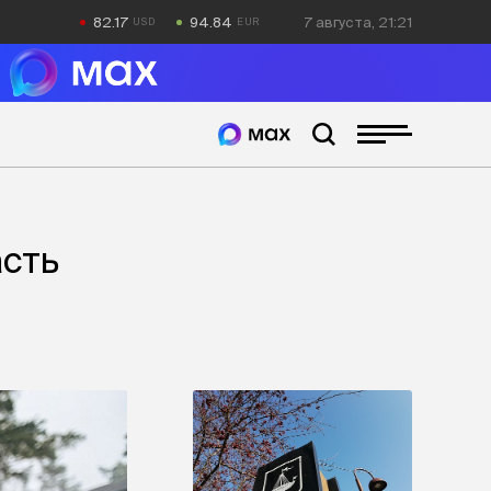
82.17
94.84
7 августа, 21:21
асть