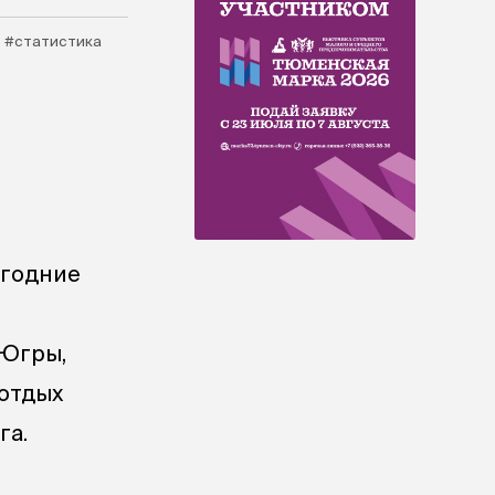
#статистика
огодние
 Югры,
 отдых
га.