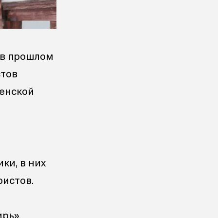
 в прошлом
стов
менской
ки, в них
ристов.
рь».