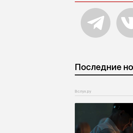
Последние н
Вслух.ру