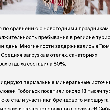
о по сравнению с новогодними праздникам
олжительность пребывания в регионе тури
ин день. Многие гости задерживались в Тю
. Средняя загрузка в отелях, санаториях
зах отдыха составила 80%.
лидируют термальные минеральные источни
ловек. Тобольск посетили около 13 тысяч ту
акже стали участники брендового маршрута
ирски» и железнодорожного круиза «В Сиби