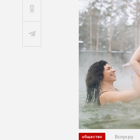
Вслух.ру
общество