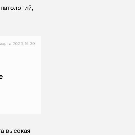
патологий,
марта 2023, 16:20
е
та высокая