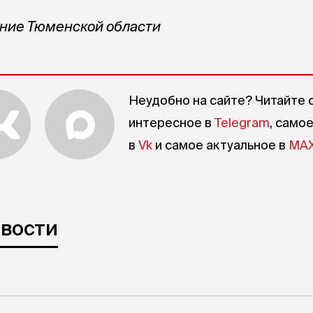
ение Тюменской области
Неудобно на сайте? Читайте 
интересное в
Telegram
, само
в
Vk
и самое актуальное в
MA
овости