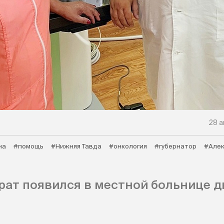
28 а
на
#помощь
#Нижняя Тавда
#онкология
#губернатор
#Алек
ат появился в местной больнице д