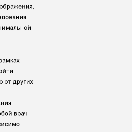
зображения,
едования
инимальной
рамках
ройти
 от других
ания
юбой врач
ависимо