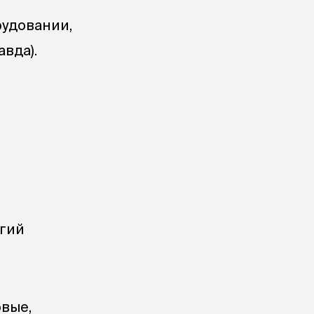
удовании,
авда).
огий
рвые,