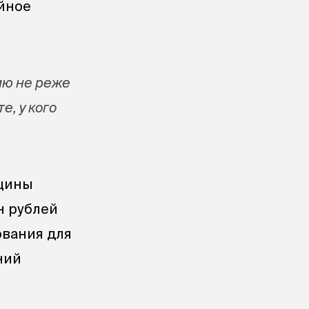
ойное
ию не реже
е, у кого
ицины
н рублей
ования для
ний