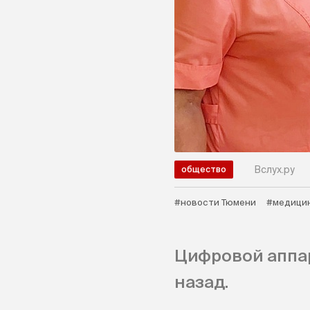
Вслух.ру
общество
#новости Тюмени
#медици
Цифровой аппар
назад.