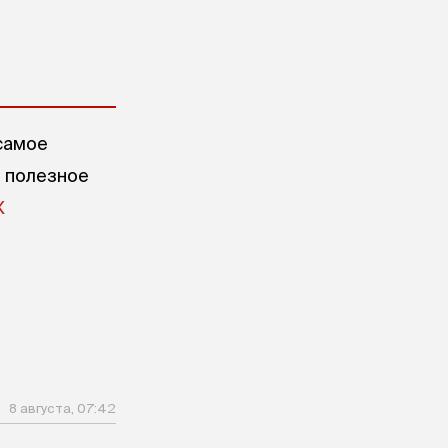
самое
е полезное
X
8 августа, 07:42