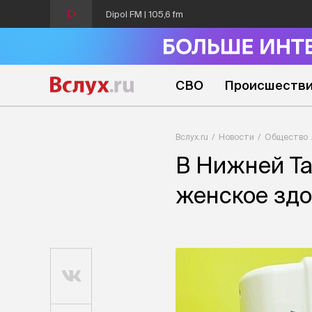
Dipol FM | 105,6 fm
СВО
Происшеств
Вслух.ru
Новости
Общество
В Нижней Та
женское здо