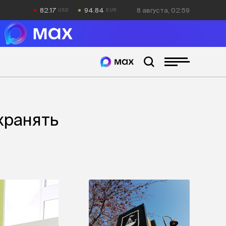
82.17
94.84
8 августа, 02:59
хранять