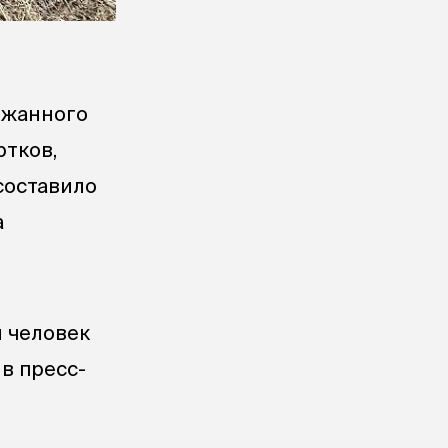
ржанного
ртков,
 составило
а
 человек
в пресс-