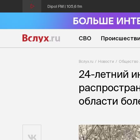
Dipol FM | 105,6 fm
СВО
Происшеств
Вслух.ru
Новости
Общество
24-летний и
распростран
области бол