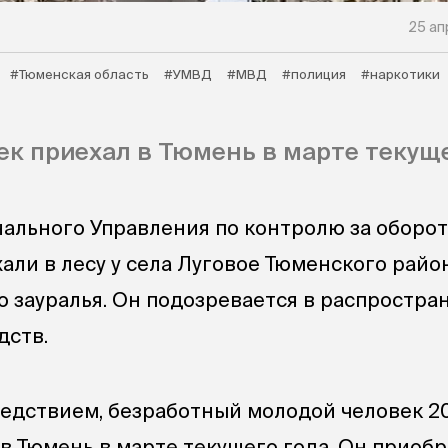
25 ап
#Тюменская область
#УМВД
#МВД
#полиция
#наркотики
к приехал в Тюмень в марте текуще
ального Управления по контролю за оборо
али в лесу у села Луговое Тюменского райо
 зауралья. Он подозревается в распростра
дств.
ледствием, безработный молодой человек 2
в Тюмень в марте текущего года. Он приобр