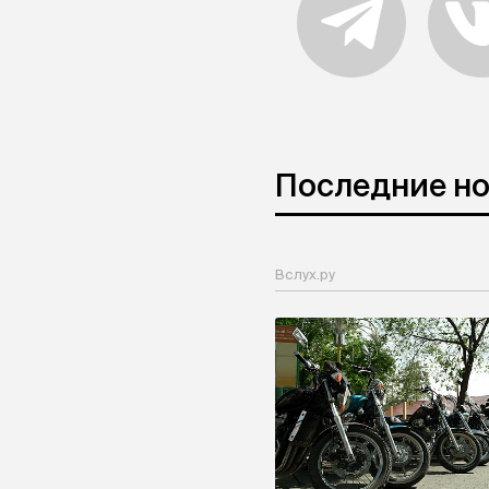
Последние н
Вслух.ру