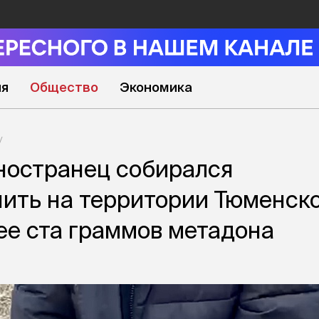
ия
Общество
Экономика
ностранец собирался
ить на территории Тюменск
ее ста граммов метадона