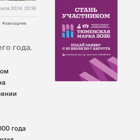
реля 2024, 20:36
#закладчик
го года.
том
на
нении
000 года
етал