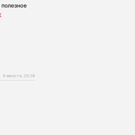
е полезное
X
6 августа, 20:28
я