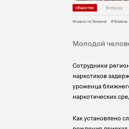
Вслух.ру
общество
#новости Тюмени
#Тюмень
Молодой челове
Сотрудники регион
наркотиков задерж
уроженца ближнего
наркотических сре
Как установлено с
рождения приехал 