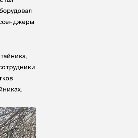
оборудовал
ессенджеры
тайника,
 сотрудники
тков
йниках.