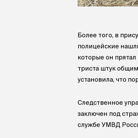
Более того, в при
полицейские нашли
которые он прятал 
триста штук общим
установила, что п
Следственное упра
заключен под стра
службе УМВД Росси