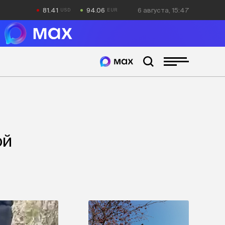
81.41
94.06
6 августа, 15:47
ой