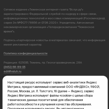
Сетевое издание «Тюменская интернет-газета "Вслух.ру"»
зарегистрировано Федеральной службой по надзору в сфере связи,
информационных технологий и массовых коммуникаций (Роскомнадзор),
серия Эл №ФС77-78856 от 07.08.2020 г. Учредитель: Автономная
некоммерческая организация «Телерадиокомпания "Тюменское
время"».
Подпись «партнерская новость» в материалах означает, что информация
имеет рекламный характер.
Политика конфиденциальности
Редакция: 625035, Тюмень, пр. Геологоразведчиков, 28А
(3452) 68-89-05
edit@vsluh.ru
Главный редактор: Панкина Т.Ю.
Настоящий ресурс использует сервис веб-аналитики Яндекс
kika@vsluh.ru
Метрика, предоставляемый компанией ООО «ЯНДЕКС», 119021,
Россия, Москва, ул. Л. Толстого, 16 (далее — Яндекс), сервис
По вопросам рекламы:
Яндекс Метрика использует файлы «cookie» с целью сбора
(3452) 68-89-78
технических данных посетителей для обеспечения
kotovaev@sibinformburo.ru
работоспособности и улучшения качества обслуживания.
mim@vsluh.ru
Продолжая использовать ресурс, Вы автоматически