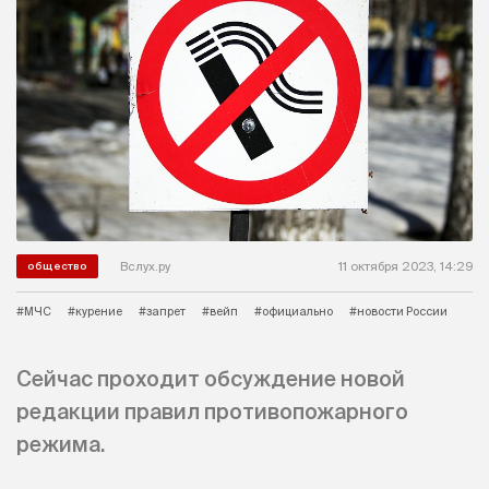
Вслух.ру
11 октября 2023, 14:29
общество
#МЧС
#курение
#запрет
#вейп
#официально
#новости России
Сейчас проходит обсуждение новой
редакции правил противопожарного
режима.