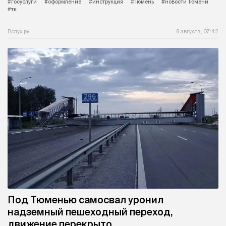
#госуслуги
#оформление
#инструкция
#Тюмень
#новости Тюмени
#тк
Вслух.ру
8 августа, 07:42
Под Тюменью самосвал уронил
надземный пешеходный переход,
движение перекрыто