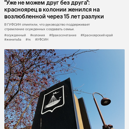
"Уже не можем друг без друга":
красноярец в колонии женился на
возлюбленной через 15 лет разлуки
В ГУФСИН отметили, что руководство поддерживает
стремление осужденных создавать семьи.
#осужденный
#колония
#бракосочетание
#Красноярский край
#женитьба
#тк
#УФСИН