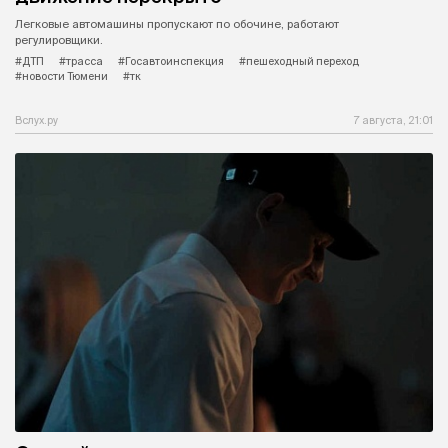
Легковые автомашины пропускают по обочине, работают
регулировщики.
#ДТП
#трасса
#Госавтоинспекция
#пешеходный переход
#новости Тюмени
#тк
Вслух.ру
7 августа, 21:01