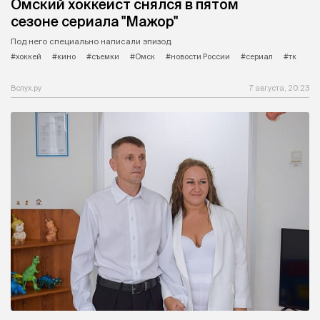
Омский хоккеист снялся в пятом
сезоне сериала "Мажор"
Под него специально написали эпизод.
#хоккей
#кино
#съемки
#Омск
#новости России
#сериал
#тк
Вслух.ру
7 августа, 20:23