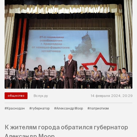
Вслух.ру
14 февраля 2024, 20:29
общество
#Краснодон
#губернатор
#Александр Моор
#патриотизм
К жителям города обратился губернатор
Александр Моор.