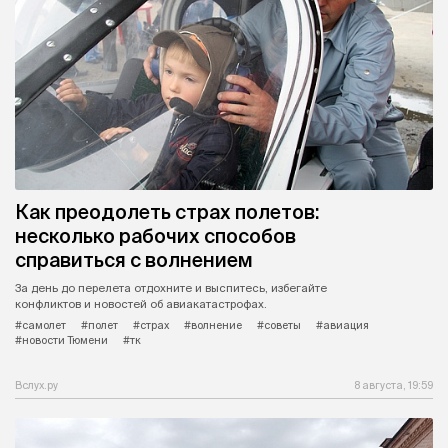
Как преодолеть страх полетов:
несколько рабочих способов
справиться с волнением
За день до перелета отдохните и выспитесь, избегайте
конфликтов и новостей об авиакатастрофах.
#самолет
#полет
#страх
#волнение
#советы
#авиация
#новости Тюмени
#тк
Вслух.ру
8 августа, 19:59