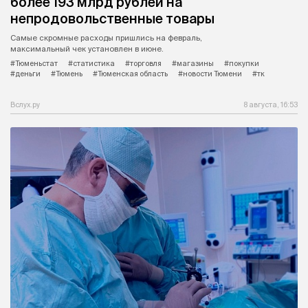
более 193 млрд рублей на
непродовольственные товары
Самые скромные расходы пришлись на февраль,
максимальный чек установлен в июне.
#Тюменьстат
#статистика
#торговля
#магазины
#покупки
#деньги
#Тюмень
#Тюменская область
#новости Тюмени
#тк
Вслух.ру
8 августа, 16:53