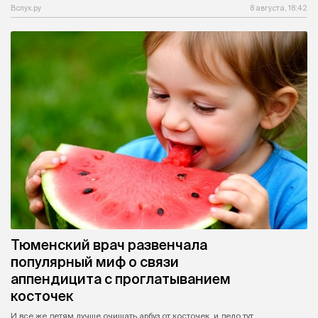
Вслух.ру
8 августа, 18:42
Тюменский врач развенчала
популярный миф о связи
аппендицита с проглатыванием
косточек
И все же детям лучше очищать арбуз от косточек, и дело тут