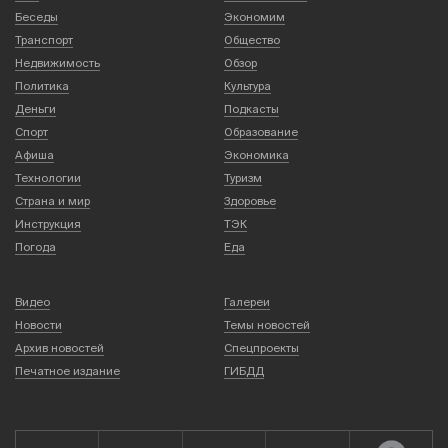
Беседы
Экономим
Транспорт
Общество
Недвижимость
Обзор
Политика
Культура
Деньги
Подкасты
Спорт
Образование
Афиша
Экономика
Технологии
Туризм
Страна и мир
Здоровье
Инструкция
ТЭК
Погода
Еда
Видео
Галереи
Новости
Темы новостей
Архив новостей
Спецпроекты
Печатное издание
ГИБДД