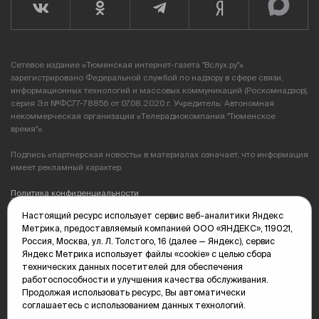
Сетевое издание «Тюменская интернет-газета "Вслух.ру"»
зарегистрировано Федеральной службой по надзору в сфере связи,
информационных технологий и массовых коммуникаций (Роскомнадзор),
серия Эл №ФС77-78856 от 07.08.2020 г. Учредитель: Автономная
некоммерческая организация «Телерадиокомпания "Тюменское
время"».
Подпись «партнерская новость» в материалах означает, что информация
имеет рекламный характер.
Политика конфиденциальности
Настоящий ресурс использует сервис веб-аналитики Яндекс
Редакция: 625035, Тюмень, пр. Геологоразведчиков, 28А
Метрика, предоставляемый компанией ООО «ЯНДЕКС», 119021,
(3452) 68-89-05
Россия, Москва, ул. Л. Толстого, 16 (далее — Яндекс), сервис
edit@vsluh.ru
Яндекс Метрика использует файлы «cookie» с целью сбора
технических данных посетителей для обеспечения
Главный редактор: Панкина Т.Ю.
работоспособности и улучшения качества обслуживания.
kika@vsluh.ru
Продолжая использовать ресурс, Вы автоматически
соглашаетесь с использованием данных технологий.
По вопросам рекламы: