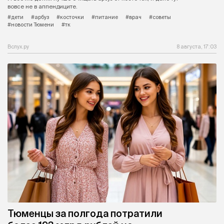
вовсе не в аппендиците.
#дети
#арбуз
#косточки
#питание
#врач
#советы
#новости Тюмени
#тк
Вслух.ру
8 августа, 17:03
Тюменцы за полгода потратили