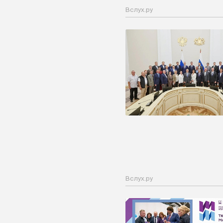
Вслух.ру
Вслух.ру