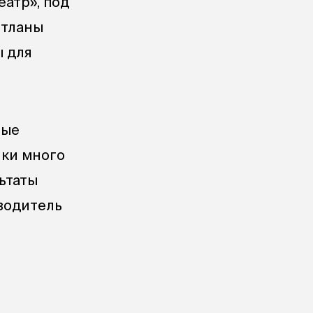
атр», под
етланы
ы для
рые
ики много
ьтаты
оводитель