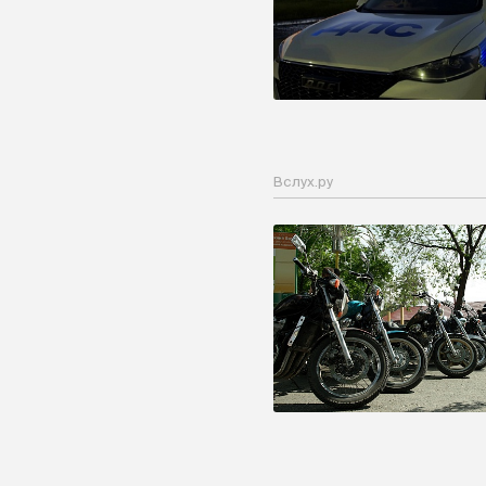
Вслух.ру