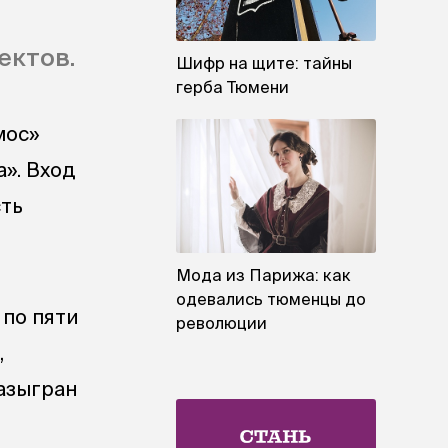
ектов.
Шифр на щите: тайны
герба Тюмени
мос»
». Вход
сть
Мода из Парижа: как
одевались тюменцы до
 по пяти
революции
,
разыгран