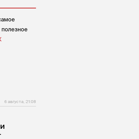
самое
е полезное
X
6 августа, 21:08
ли
т