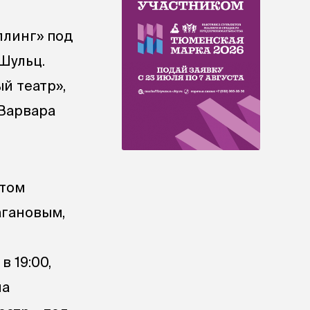
ллинг» под
Шульц.
й театр»,
 Варвара
стом
агановым,
 19:00,
на