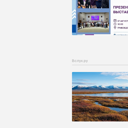
Вслух.ру