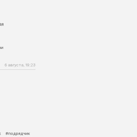
ая
ни
6 августа, 19:23
к
#подрядчик