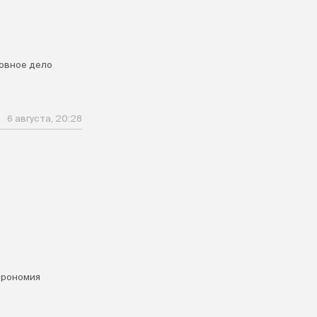
овное дело
6 августа, 20:28
я
трономия