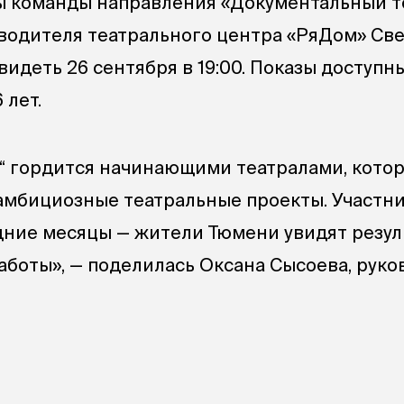
ы команды направления «Документальный те
водителя театрального центра «РяДом» Св
идеть 26 сентября в 19:00. Показы доступн
 лет.
“ гордится начинающими театралами, кото
амбициозные театральные проекты. Участн
дние месяцы — жители Тюмени увидят резул
аботы», — поделилась Оксана Сысоева, рук