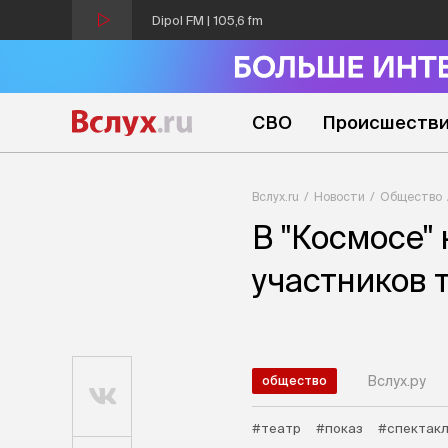
Dipol FM | 105,6 fm
СВО
Происшеств
Вслух.ru
Новости
Общество
В "Космосе"
участников 
Вслух.ру
общество
#театр
#показ
#спектак