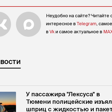
Неудобно на сайте? Читайте 
интересное в
Telegram
, само
в
Vk
и самое актуальное в
MA
овости
У пассажира "Лексуса" в
Тюмени полицейские изъя
шприц с жидкостью и паке