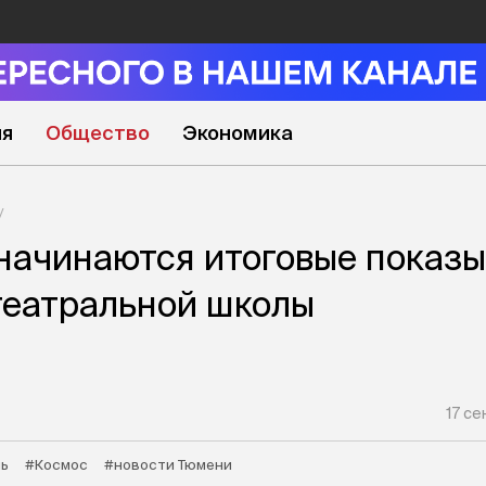
ия
Общество
Экономика
 начинаются итоговые показы
театральной школы
17 се
ль
#Космос
#новости Тюмени