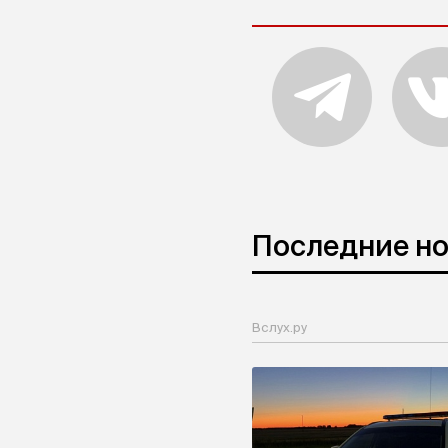
Последние н
Вслух.ру