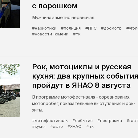
с порошком
Мужчина заметно нервничал.
#наркотики
#полиция
#ППС
#досмотр
#угол
#новости Тюмени
#тк
Рок, мотоциклы и русская
кухня: два крупных событи
пройдут в ЯНАО 8 августа
В программе мотофестиваля - соревнования,
мотопробег, показательные выступления и рок-
хиты.
#мотофестиваль
#событие
#программа
#гас
#кухня
#авто
#ЯНАО
#тк