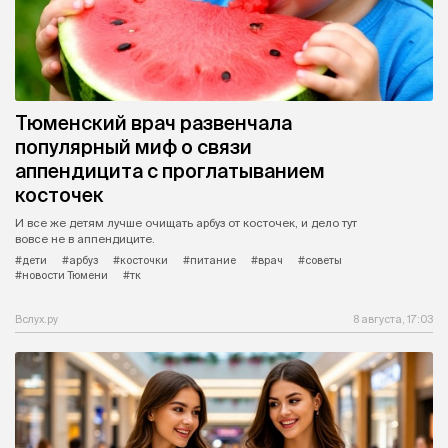
Тюменский врач развенчала
популярный миф о связи
аппендицита с проглатыванием
косточек
И все же детям лучше очищать арбуз от косточек, и дело тут
вовсе не в аппендиците.
#дети
#арбуз
#косточки
#питание
#врач
#советы
#новости Тюмени
#тк
Вслух.ру
8 августа, 17:03