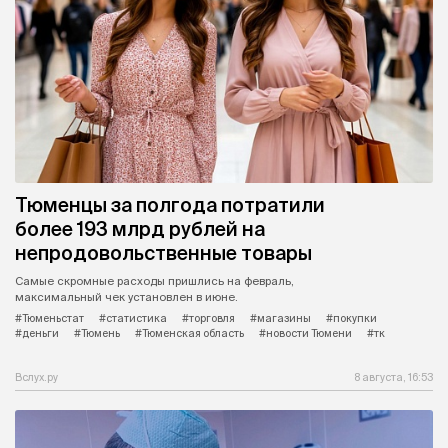
Тюменцы за полгода потратили
более 193 млрд рублей на
непродовольственные товары
Самые скромные расходы пришлись на февраль,
максимальный чек установлен в июне.
#Тюменьстат
#статистика
#торговля
#магазины
#покупки
#деньги
#Тюмень
#Тюменская область
#новости Тюмени
#тк
Вслух.ру
8 августа, 16:53