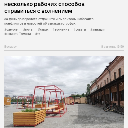
несколько рабочих способов
справиться с волнением
За день до перелета отдохните и выспитесь, избегайте
конфликтов и новостей об авиакатастрофах.
#самолет
#полет
#страх
#волнение
#советы
#авиация
#новости Тюмени
#тк
Вслух.ру
8 августа, 19:59