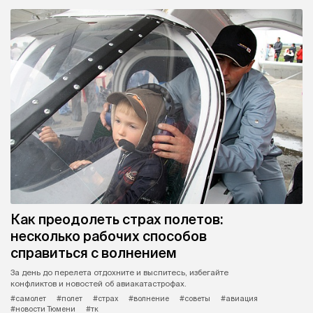
Как преодолеть страх полетов:
несколько рабочих способов
справиться с волнением
За день до перелета отдохните и выспитесь, избегайте
конфликтов и новостей об авиакатастрофах.
#самолет
#полет
#страх
#волнение
#советы
#авиация
#новости Тюмени
#тк