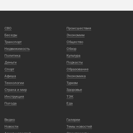
СВО
Происшествия
Беседы
Экономим
Транспорт
Общество
Недвижимость
Обзор
Политика
Культура
Деньги
Подкасты
Спорт
Образование
Афиша
Экономика
Технологии
Туризм
Страна и мир
Здоровье
Инструкция
ТЭК
Погода
Еда
Видео
Галереи
Новости
Темы новостей