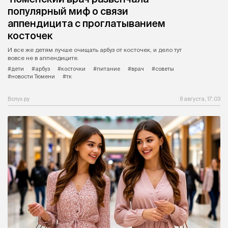
популярный миф о связи
аппендицита с проглатыванием
косточек
И все же детям лучше очищать арбуз от косточек, и дело тут
вовсе не в аппендиците.
#дети
#арбуз
#косточки
#питание
#врач
#советы
#новости Тюмени
#тк
Вслух.ру
8 августа, 17:03