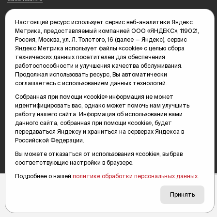
Главный редактор: Панкина Т.Ю.
Настоящий ресурс использует сервис веб-аналитики Яндекс
kika@vsluh.ru
Метрика, предоставляемый компанией ООО «ЯНДЕКС», 119021,
Россия, Москва, ул. Л. Толстого, 16 (далее — Яндекс), сервис
По вопросам рекламы:
Яндекс Метрика использует файлы «cookie» с целью сбора
(3452) 68-89-78
технических данных посетителей для обеспечения
kotovaev@sibinformburo.ru
работоспособности и улучшения качества обслуживания.
mim@vsluh.ru
Продолжая использовать ресурс, Вы автоматически
соглашаетесь с использованием данных технологий.
Собранная при помощи «cookie» информация не может
идентифицировать вас, однако может помочь нам улучшить
работу нашего сайта. Информация об использовании вами
данного сайта, собранная при помощи «cookie», будет
передаваться Яндексу и храниться на серверах Яндекса в
© 2000-2026 Тюменская интернет-газета «Вслух.ру»
Российской Федерации.
16+
Карта сайта
Вы можете отказаться от использования «cookie», выбрав
соответствующие настройки в браузере.
Подробнее о нашей
политике обработки персональных данных
.
Принять