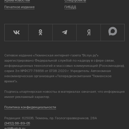
Архив новостей
Спецпроекты
Печатное издание
ГИБДД
Сетевое издание «Тюменская интернет-газета "Вслух.ру"»
зарегистрировано Федеральной службой по надзору в сфере связи,
информационных технологий и массовых коммуникаций (Роскомнадзор),
серия Эл №ФС77-78856 от 07.08.2020 г. Учредитель: Автономная
некоммерческая организация «Телерадиокомпания "Тюменское
время"».
Подпись «партнерская новость» в материалах означает, что информация
имеет рекламный характер.
Политика конфиденциальности
Редакция: 625035, Тюмень, пр. Геологоразведчиков, 28А
(3452) 68-89-05
edit@vsluh.ru