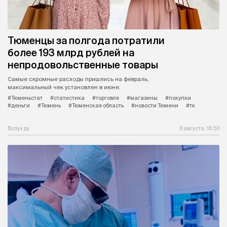
Тюменцы за полгода потратили
более 193 млрд рублей на
непродовольственные товары
Самые скромные расходы пришлись на февраль,
максимальный чек установлен в июне.
#Тюменьстат
#статистика
#торговля
#магазины
#покупки
#деньги
#Тюмень
#Тюменская область
#новости Тюмени
#тк
Вслух.ру
8 августа, 16:53