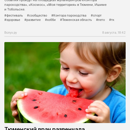
пароходства», «Космос», «Моя территория» в Тюмени, Ишиме
и Тобольске.
#фестиваль
#сообщество
#Контора пароходства
#спорт
#здоровье
#развитие
#хобби
#Тюменская область
#лето
#тк
Вслух.ру
8 августа, 18:42
Тюменский врач развенчала