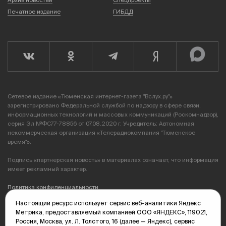
Архив новостей
Спецпроекты
Печатное издание
ГИБДД
Сетевое издание «Тюменская интернет-газета "Вслух.ру"»
зарегистрировано Федеральной службой по надзору в сфере связи,
информационных технологий и массовых коммуникаций (Роскомнадзор),
серия Эл №ФС77-78856 от 07.08.2020 г. Учредитель: Автономная
некоммерческая организация «Телерадиокомпания "Тюменское
время"».
Подпись «партнерская новость» в материалах означает, что информация
имеет рекламный характер.
Политика конфиденциальности
Настоящий ресурс использует сервис веб-аналитики Яндекс
Редакция: 625035, Тюмень, пр. Геологоразведчиков, 28А
Метрика, предоставляемый компанией ООО «ЯНДЕКС», 119021,
(3452) 68-89-05
Россия, Москва, ул. Л. Толстого, 16 (далее — Яндекс), сервис
edit@vsluh.ru