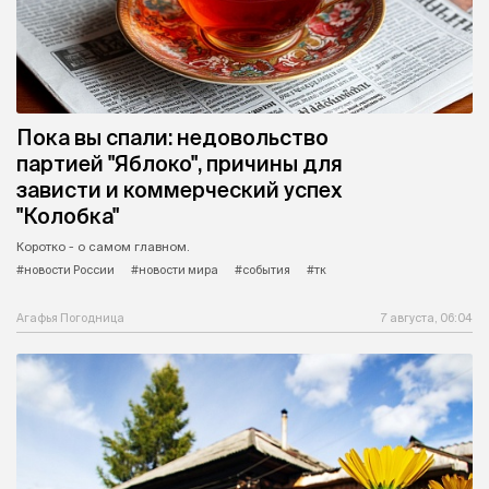
Пока вы спали: недовольство
партией "Яблоко", причины для
зависти и коммерческий успех
"Колобка"
Коротко - о самом главном.
#новости России
#новости мира
#события
#тк
Агафья Погодница
7 августа, 06:04