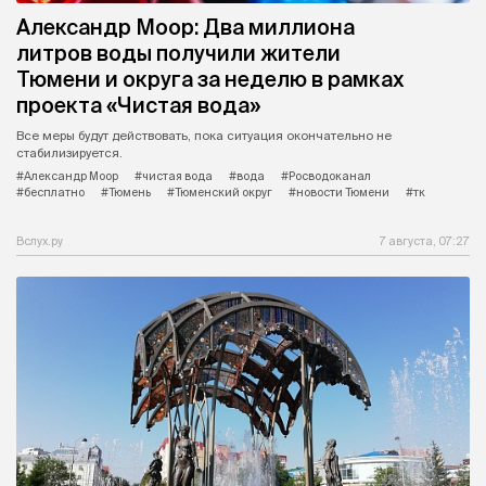
Александр Моор: Два миллиона
литров воды получили жители
Тюмени и округа за неделю в рамках
проекта «Чистая вода»
Все меры будут действовать, пока ситуация окончательно не
стабилизируется.
#Александр Моор
#чистая вода
#вода
#Росводоканал
#бесплатно
#Тюмень
#Тюменский округ
#новости Тюмени
#тк
Вслух.ру
7 августа, 07:27