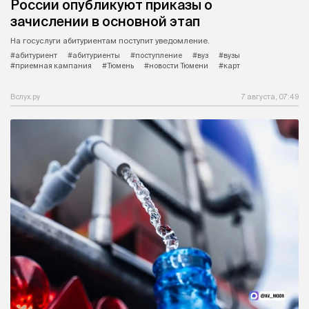
России опубликуют приказы о
зачислении в основной этап
На госуслуги абитуриентам поступит уведомление.
#абитуриент
#абитуриенты
#поступление
#вуз
#вузы
#приемная кампания
#Тюмень
#новости Тюмени
#карт
Вслух.ру
7 августа, 07:49