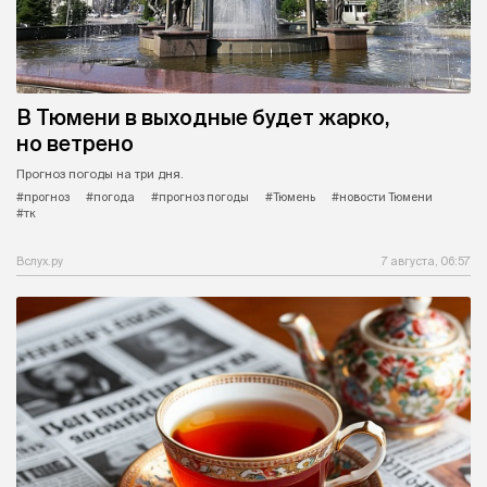
В Тюмени в выходные будет жарко,
но ветрено
Прогноз погоды на три дня.
#прогноз
#погода
#прогноз погоды
#Тюмень
#новости Тюмени
#тк
Вслух.ру
7 августа, 06:57