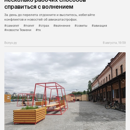
справиться с волнением
За день до перелета отдохните и выспитесь, избегайте
конфликтов и новостей об авиакатастрофах.
#самолет
#полет
#страх
#волнение
#советы
#авиация
#новости Тюмени
#тк
Вслух.ру
8 августа, 19:59