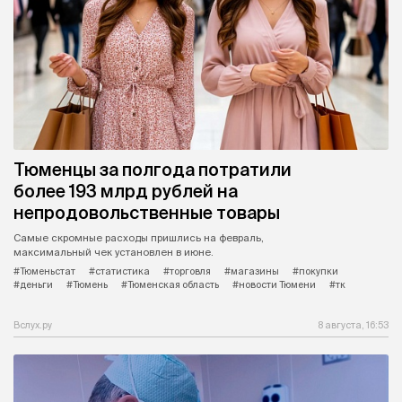
Тюменцы за полгода потратили
более 193 млрд рублей на
непродовольственные товары
Самые скромные расходы пришлись на февраль,
максимальный чек установлен в июне.
#Тюменьстат
#статистика
#торговля
#магазины
#покупки
#деньги
#Тюмень
#Тюменская область
#новости Тюмени
#тк
Вслух.ру
8 августа, 16:53