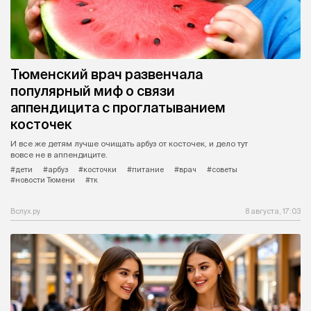
Тюменский врач развенчала
популярный миф о связи
аппендицита с проглатыванием
косточек
И все же детям лучше очищать арбуз от косточек, и дело тут
вовсе не в аппендиците.
#дети
#арбуз
#косточки
#питание
#врач
#советы
#новости Тюмени
#тк
Вслух.ру
8 августа, 17:03