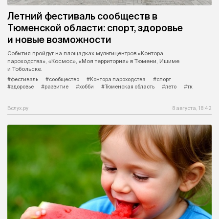
Летний фестиваль сообществ в
Тюменской области: спорт, здоровье
и новые возможности
События пройдут на площадках мультицентров «Контора
пароходства», «Космос», «Моя территория» в Тюмени, Ишиме
и Тобольске.
#фестиваль
#сообщество
#Контора пароходства
#спорт
#здоровье
#развитие
#хобби
#Тюменская область
#лето
#тк
Вслух.ру
8 августа, 18:42