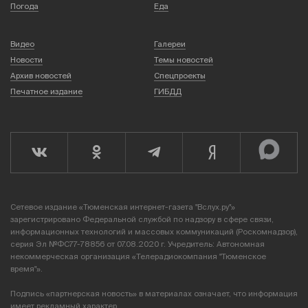
Погода
Еда
Видео
Галереи
Новости
Темы новостей
Архив новостей
Спецпроекты
Печатное издание
ГИБДД
Сетевое издание «Тюменская интернет-газета "Вслух.ру"»
зарегистрировано Федеральной службой по надзору в сфере связи,
информационных технологий и массовых коммуникаций (Роскомнадзор),
серия Эл №ФС77-78856 от 07.08.2020 г. Учредитель: Автономная
некоммерческая организация «Телерадиокомпания "Тюменское
время"».
Подпись «партнерская новость» в материалах означает, что информация
имеет рекламный характер.