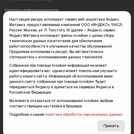
Политика конфиденциальности
Настоящий ресурс использует сервис веб-аналитики Яндекс
Редакция: 625035, Тюмень, пр. Геологоразведчиков, 28А
Метрика, предоставляемый компанией ООО «ЯНДЕКС», 119021,
(3452) 68-89-05
Россия, Москва, ул. Л. Толстого, 16 (далее — Яндекс), сервис
edit@vsluh.ru
Яндекс Метрика использует файлы «cookie» с целью сбора
технических данных посетителей для обеспечения
Главный редактор: Панкина Т.Ю.
работоспособности и улучшения качества обслуживания.
kika@vsluh.ru
Продолжая использовать ресурс, Вы автоматически
соглашаетесь с использованием данных технологий.
По вопросам рекламы:
(3452) 68-89-78
Собранная при помощи «cookie» информация не может
kotovaev@sibinformburo.ru
идентифицировать вас, однако может помочь нам улучшить
mim@vsluh.ru
работу нашего сайта. Информация об использовании вами
данного сайта, собранная при помощи «cookie», будет
передаваться Яндексу и храниться на серверах Яндекса в
Российской Федерации.
Вы можете отказаться от использования «cookie», выбрав
соответствующие настройки в браузере.
Подробнее о нашей
политике обработки персональных данных
.
© 2000-2026 Тюменская интернет-газета «Вслух.ру»
16+
Карта сайта
Принять