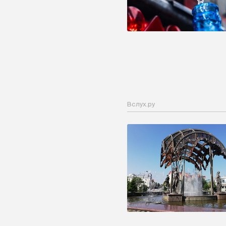
Вслух.ру