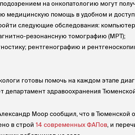
 подозрением на онкопатологию могут полу
ю медицинскую помощь в удобном и досту
пройти следующие обследования: компьюте
магнитно-резонансную томографию (МРТ);
ностику; рентгенографию и рентгеноскопи
ологи готовы помочь на каждом этапе диа
ет департамент здравоохранения Тюменской
Александр Моор сообщил, что в Тюменской 
ено в строй
14 современных ФАПов
, и пере