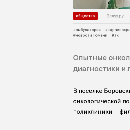
Вслух.ру
общество
#амбулатория
#здравоохр
#новости Тюмени
#тк
Опытные онкол
диагностики и 
В поселке Боровск
онкологической по
поликлиники — фил