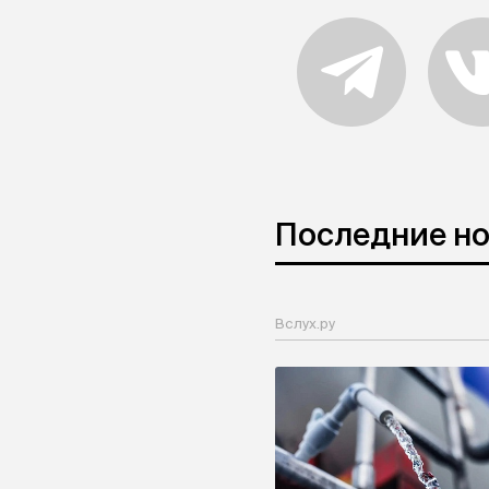
Последние н
Вслух.ру