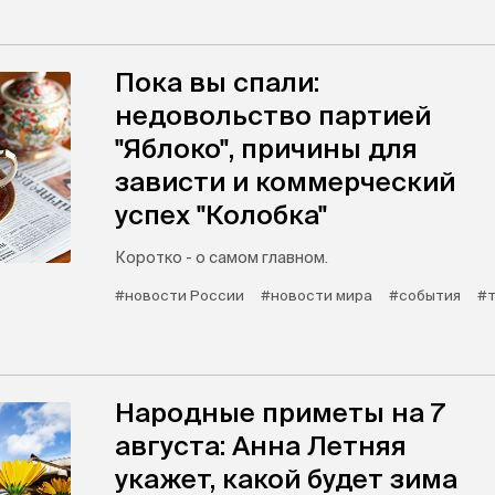
Пока вы спали:
недовольство партией
"Яблоко", причины для
зависти и коммерческий
успех "Колобка"
Коротко - о самом главном.
#новости России
#новости мира
#события
#т
Народные приметы на 7
августа: Анна Летняя
укажет, какой будет зима