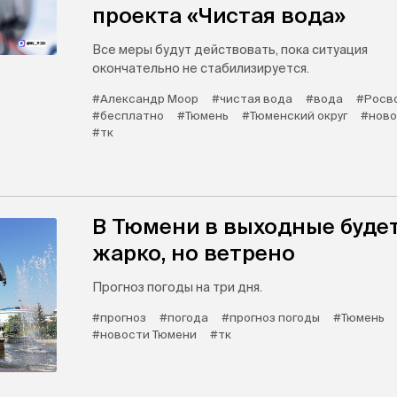
проекта «Чистая вода»
Все меры будут действовать, пока ситуация
окончательно не стабилизируется.
#Александр Моор
#чистая вода
#вода
#Росв
#бесплатно
#Тюмень
#Тюменский округ
#ново
#тк
В Тюмени в выходные буде
жарко, но ветрено
Прогноз погоды на три дня.
#прогноз
#погода
#прогноз погоды
#Тюмень
#новости Тюмени
#тк