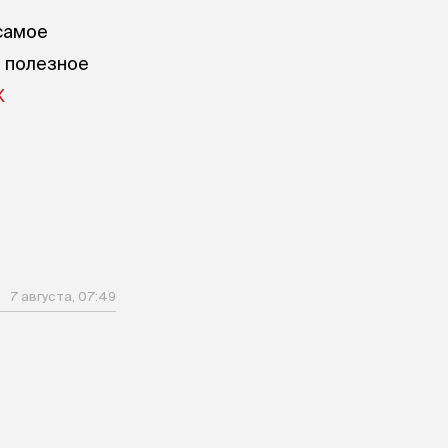
самое
е полезное
X
7 августа, 07:49