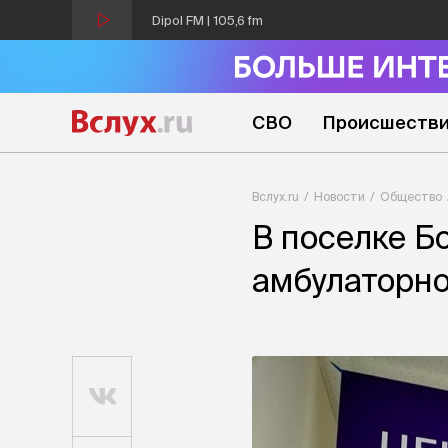
Dipol FM | 105,6 fm
СВО
Происшеств
Вслух.ru
Новости
Общество
В поселке Б
амбулаторно