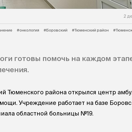
2 де
анение
#онкология
#Боровский
#Тюменский район
#Тюменск
оги готовы помочь на каждом этап
лечения.
ий Тюменского района открылся центр амб
мощи. Учреждение работает на базе Боров
иала областной больницы №19.