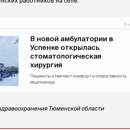
ских работников на селе.
8 н
В новой амбулатории в
Успенке открылась
стоматологическая
хирургия
Пациенты отмечают комфорт и оперативность
медпомощи.
здравоохранения Тюменской области