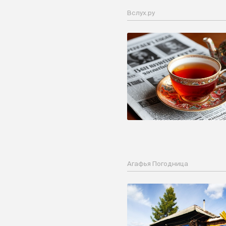
Вслух.ру
Агафья Погодница