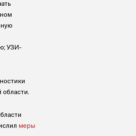
чать
пном
рную
ю; УЗИ-
гностики
 области.
области
числил
меры