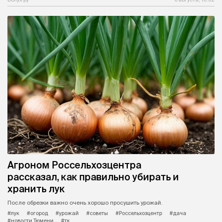
Агроном Россельхозцентра
рассказал, как правильно убирать и
хранить лук
После обрезки важно очень хорошо просушить урожай.
#лук
#огород
#урожай
#советы
#Россельхозцентр
#дача
#новости Тюмени
#тк