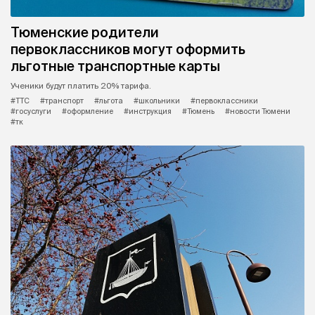
Тюменские родители
первоклассников могут оформить
льготные транспортные карты
Ученики будут платить 20% тарифа.
#ТТС
#транспорт
#льгота
#школьники
#первоклассники
#госуслуги
#оформление
#инструкция
#Тюмень
#новости Тюмени
#тк