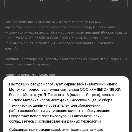
Сетевое издание «Тюменская интернет-газета "Вслух.ру"»
зарегистрировано Федеральной службой по надзору в сфере связи,
информационных технологий и массовых коммуникаций (Роскомнадзор),
серия Эл №ФС77-78856 от 07.08.2020 г. Учредитель: Автономная
некоммерческая организация «Телерадиокомпания "Тюменское
время"».
Подпись «партнерская новость» в материалах означает, что информация
имеет рекламный характер.
Политика конфиденциальности
Настоящий ресурс использует сервис веб-аналитики Яндекс
Редакция: 625035, Тюмень, пр. Геологоразведчиков, 28А
Метрика, предоставляемый компанией ООО «ЯНДЕКС», 119021,
(3452) 68-89-05
Россия, Москва, ул. Л. Толстого, 16 (далее — Яндекс), сервис
edit@vsluh.ru
Яндекс Метрика использует файлы «cookie» с целью сбора
технических данных посетителей для обеспечения
Главный редактор: Панкина Т.Ю.
работоспособности и улучшения качества обслуживания.
kika@vsluh.ru
Продолжая использовать ресурс, Вы автоматически
соглашаетесь с использованием данных технологий.
По вопросам рекламы:
(3452) 68-89-78
Собранная при помощи «cookie» информация не может