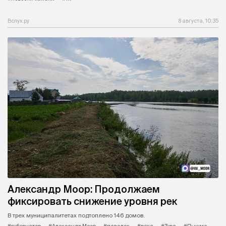
Вслух.ру
8 августа, 10:35
Александр Моор: Продолжаем
фиксировать снижение уровня рек
В трех муниципалитетах подтоплено 146 домов.
#губернатор
#Александр Моор
#паводок
#река
#Тура
#Пышма