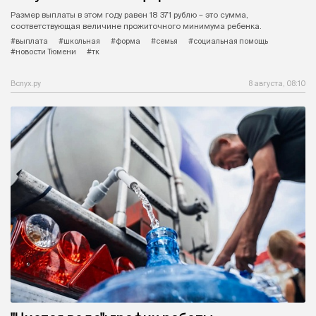
Размер выплаты в этом году равен 18 371 рублю – это сумма,
соответствующая величине прожиточного минимума ребенка.
#выплата
#школьная
#форма
#семья
#социальная помощь
#новости Тюмени
#тк
Вслух.ру
8 августа, 08:10