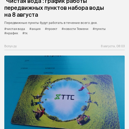
"Чистая вода": график работы
передвижных пунктов набора воды
на 8 августа
Передвижные пункты будут работать в течение всего дня.
#чистая вода
#акция
#проект
#новости Тюмени
#пункты
#нрафик
#тк
Вслух.ру
8 августа, 08:03