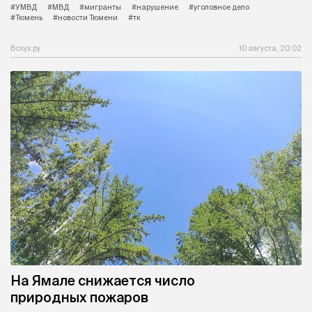
#УМВД
#МВД
#мигранты
#нарушение
#уголовное дело
#Тюмень
#новости Тюмени
#тк
Вслух.ру
10 августа, 20:02
На Ямале снижается число
природных пожаров