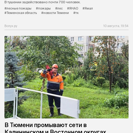
В тушении задействовано почти 700 человек.
#лесные пожары
#пожары
#лес
#ЯНАО
#Ямал
#Тюменская область
#новости Тюмени
#тк
Вслух.ру
10 августа, 19:54
В Тюмени промывают сети в
Калининском и Восточном округах