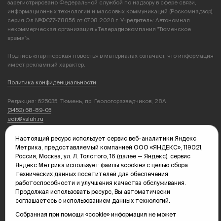
зарегистрировано Федеральной службой по надзору в сфере связи,
информационных технологий и массовых коммуникаций (Роскомнадзор),
серия Эл №ФС77-78856 от 07.08.2020 г. Учредитель: Автономная
некоммерческая организация «Телерадиокомпания "Тюменское
время"».
Подпись «партнерская новость» в материалах означает, что информация
имеет рекламный характер.
Политика конфиденциальности
Редакция: 625035, Тюмень, пр. Геологоразведчиков, 28А
(3452) 68-89-05
edit@vsluh.ru
Главный редактор: Панкина Т.Ю.
Настоящий ресурс использует сервис веб-аналитики Яндекс
kika@vsluh.ru
Метрика, предоставляемый компанией ООО «ЯНДЕКС», 119021,
Россия, Москва, ул. Л. Толстого, 16 (далее — Яндекс), сервис
По вопросам рекламы:
Яндекс Метрика использует файлы «cookie» с целью сбора
(3452) 68-89-78
технических данных посетителей для обеспечения
kotovaev@sibinformburo.ru
работоспособности и улучшения качества обслуживания.
mim@vsluh.ru
Продолжая использовать ресурс, Вы автоматически
соглашаетесь с использованием данных технологий.
Собранная при помощи «cookie» информация не может