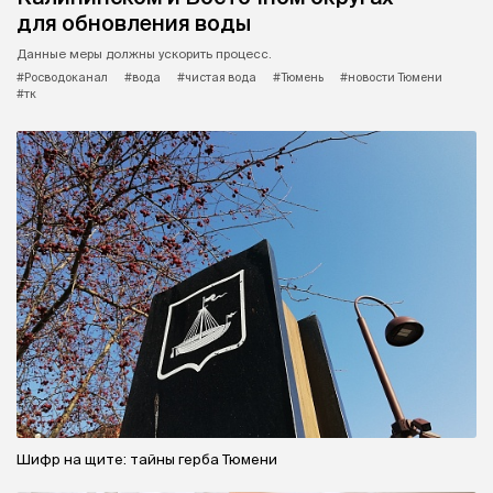
для обновления воды
Данные меры должны ускорить процесс.
#Росводоканал
#вода
#чистая вода
#Тюмень
#новости Тюмени
#тк
Шифр на щите: тайны герба Тюмени