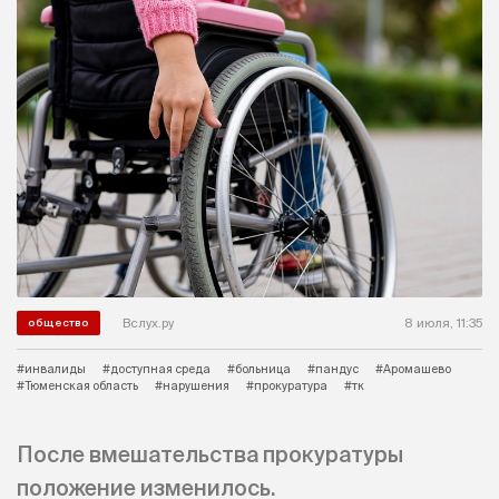
Вслух.ру
8 июля, 11:35
общество
#инвалиды
#доступная среда
#больница
#пандус
#Аромашево
#Тюменская область
#нарушения
#прокуратура
#тк
После вмешательства прокуратуры
положение изменилось.