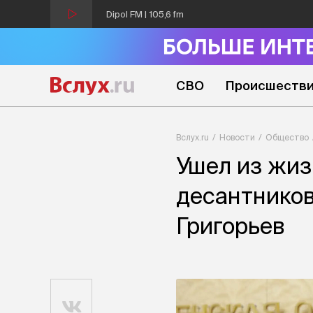
Dipol FM | 105,6 fm
СВО
Происшеств
Вслух.ru
Новости
Общество
Ушел из жиз
десантников
Григорьев