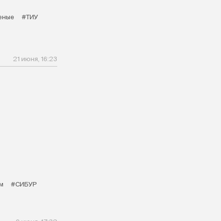
еные
#ТИУ
21 июня, 16:23
м
#СИБУР