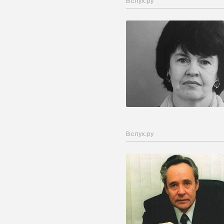
Вслух.ру
Вслух.ру