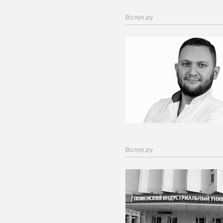
Вслух.ру
Вслух.ру