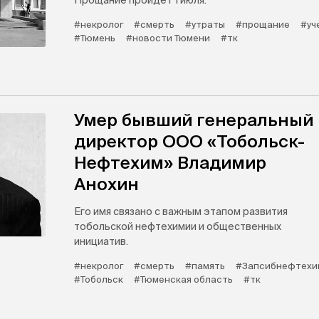
Прощание пройдет 1 июля.
#некролог
#смерть
#утраты
#прощание
#уч
#Тюмень
#новости Тюмени
#тк
Умер бывший генеральный
директор ООО «Тобольск-
Нефтехим» Владимир
Анохин
Его имя связано с важным этапом развития
тобольской нефтехимии и общественных
инициатив.
#некролог
#смерть
#память
#Запсибнефтехи
#Тобольск
#Тюменская область
#тк