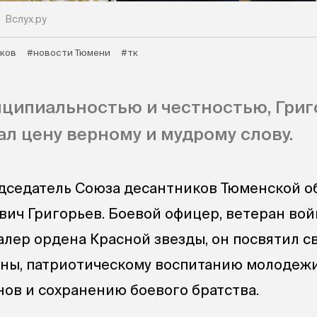
Вслух.ру
ков
#новости Тюмени
#тк
ципиальностью и честностью, Григ
ал цену верному и мудрому слову.
дседатель Союза десантников Тюменской о
вич Григорьев. Боевой офицер, ветеран во
валер ордена Красной звезды, он посвятил 
ны, патриотическому воспитанию молодежи
ов и сохранению боевого братства.