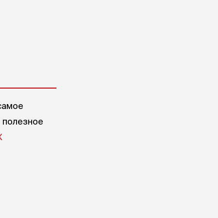
самое
е полезное
X