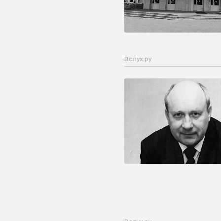
Вслух.ру