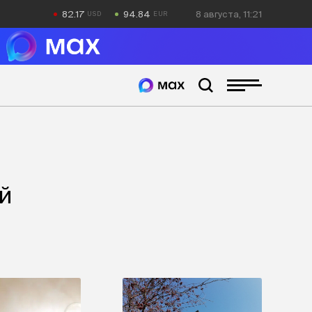
82.17
94.84
8 августа, 11:21
й