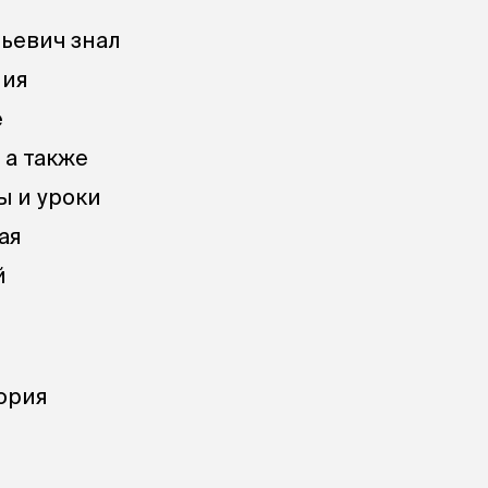
ьевич знал
ния
е
 а также
ы и уроки
ая
й
ория