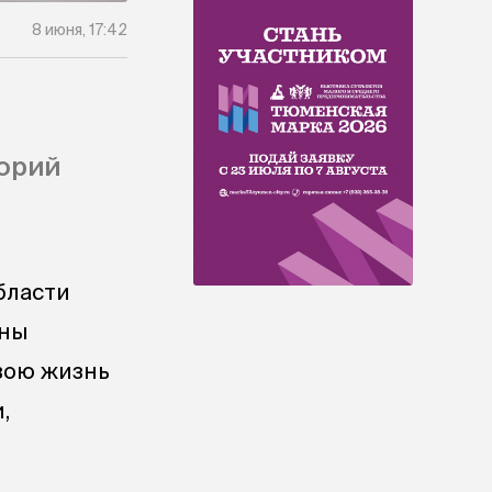
8 июня, 17:42
орий
бласти
йны
свою жизнь
,